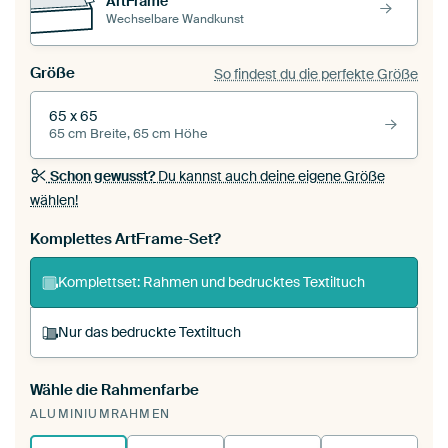
ArtFrame™
Wechselbare Wandkunst
Größe
So findest du die perfekte Größe
65 x 65
65 cm Breite, 65 cm Höhe
Schon gewusst?
Du kannst auch deine eigene Größe
wählen!
Komplettes ArtFrame-Set?
Komplettset: Rahmen und bedrucktes Textiltuch
Nur das bedruckte Textiltuch
Wähle die Rahmenfarbe
Du spannst einen wechselbaren Textiltuch in
ALUMINIUMRAHMEN
deinen vorhandenen ArtFrame™.
So
funktioniert es.