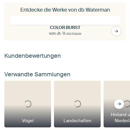
Entdecke die Werke von db Waterman
COLOR BURST
von
db Waterman
Kundenbewertungen
Verwandte Sammlungen
Holland 
Vögel
Landschaften
Nieder