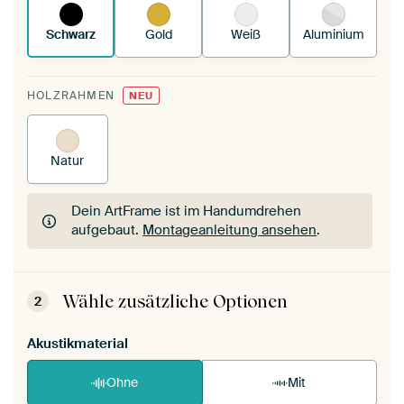
Schwarz
Gold
Weiß
Aluminium
HOLZRAHMEN
NEU
Natur
Dein ArtFrame ist im Handumdrehen
aufgebaut.
Montageanleitung ansehen
.
Dein ArtFrame ist im Handumdrehen
aufgebaut.
Montageanleitung ansehen
.
Wähle zusätzliche Optionen
2
Akustikmaterial
Ohne
Mit