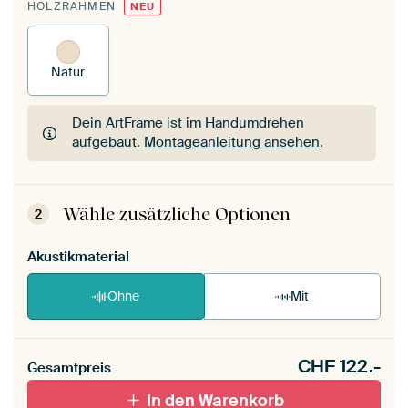
HOLZRAHMEN
NEU
Natur
Dein ArtFrame ist im Handumdrehen
aufgebaut.
Montageanleitung ansehen
.
Dein ArtFrame ist im Handumdrehen
aufgebaut.
Montageanleitung ansehen
.
Wähle zusätzliche Optionen
2
Akustikmaterial
Ohne
Mit
CHF
122.-
Gesamtpreis
In den Warenkorb