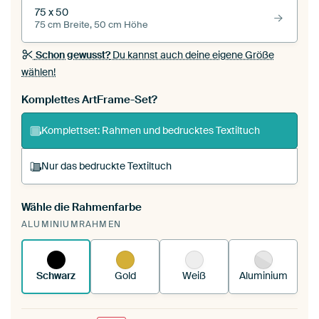
75 x 50
75 cm Breite, 50 cm Höhe
Schon gewusst?
Du kannst auch deine eigene Größe
wählen!
Komplettes ArtFrame-Set?
Komplettset: Rahmen und bedrucktes Textiltuch
Nur das bedruckte Textiltuch
Wähle die Rahmenfarbe
Du spannst einen wechselbaren Textiltuch in
ALUMINIUMRAHMEN
deinen vorhandenen ArtFrame™.
So
funktioniert es.
Schwarz
Gold
Weiß
Aluminium