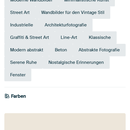
Moderne Wandbilder
Minimalistische Kunst
Street Art
Wandbilder für den Vintage Stil
Industrielle
Architekturfotografie
Graffiti & Street Art
Line-Art
Klassische
Modern abstrakt
Beton
Abstrakte Fotografie
Serene Ruhe
Nostalgische Erinnerungen
Fenster
Farben
Grau
Teal
Rosa
Anthrazit