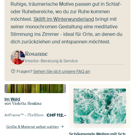
Ruhige, träumerische Motive passen gut in Schlaf-
oder Ruhebereiche, wo du zur Ruhe kommen
möchtest.
Skilift im Winterwunderland
bringt mit
seiner monochromen Gestaltung eine meditative
Stimmung ins Zimmer - ideal für Orte, an denen du
dich zurückziehen und entspannen möchtest.
Rosanne
Interior-Beratung & Service
Fragen?
Sehen Sie sich unsere FAQ an
Im Wald
von
Violetta Honkisz
CHF
112.-
ArtFrame™ –
75×50
cm
Größe & Material selbst wählen
Schäumende Wellen mit Schaumkronen in Türkis abstrakt