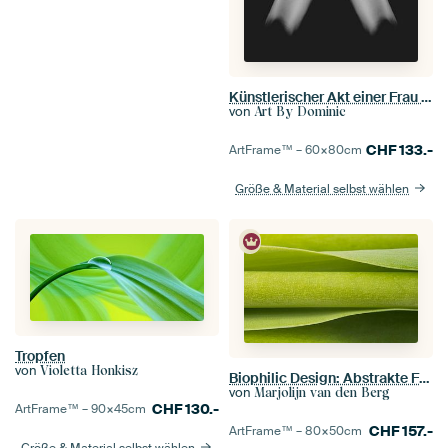
Künstlerischer Akt einer Frau in Low Key Bodyscape / Schwarz-Weiß
von
Art By Dominic
CHF
133.-
ArtFrame™ –
60×80
cm
Größe & Material selbst wählen
Tropfen
von
Violetta Honkisz
Biophilic Design: Abstrakte Fotografie: Grün horizontal
von
Marjolijn van den Berg
CHF
130.-
ArtFrame™ –
90×45
cm
CHF
157.-
ArtFrame™ –
80×50
cm