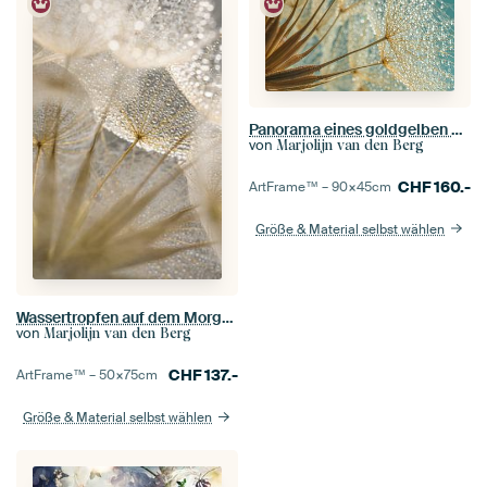
Panorama eines goldgelben Morgensterns (Tragopogon)
von
Marjolijn van den Berg
CHF
160.-
ArtFrame™ –
90×45
cm
Größe & Material selbst wählen
Wassertropfen auf dem Morgenstern (Tragopogon)
von
Marjolijn van den Berg
CHF
137.-
ArtFrame™ –
50×75
cm
Größe & Material selbst wählen