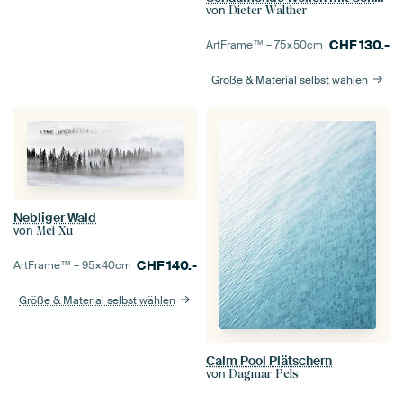
von
Dieter Walther
CHF
130.-
ArtFrame™ –
75×50
cm
Größe & Material selbst wählen
Nebliger Wald
von
Mei Xu
CHF
140.-
ArtFrame™ –
95×40
cm
Größe & Material selbst wählen
Calm Pool Plätschern
von
Dagmar Pels