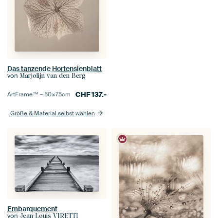
Das tanzende Hortensienblatt
von
Marjolijn van den Berg
CHF
137.-
ArtFrame™ –
50×75
cm
Größe & Material selbst wählen
Embarquement
von
Jean-Louis VIRETTI