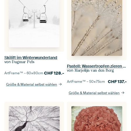
Skilift im Winterwunderland
von
Dagmar Pels
Pastell: Wassertropfen zieren den Flaum eines Löwenzahns
von
Marjolijn van den Berg
CHF
128.-
ArtFrame™ –
60×80
cm
CHF
137.-
ArtFrame™ –
50×75
cm
Größe & Material selbst wählen
Größe & Material selbst wählen