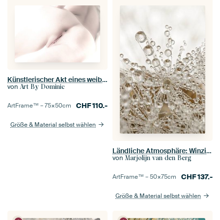
Künstlerischer Akt eines weiblichen Gesäßes in High Key
von
Art By Dominic
CHF
110.-
ArtFrame™ –
75×50
cm
Größe & Material selbst wählen
Ländliche Atmosphäre: Winzige Wassertröpfchen hängen an einem Löwenzahnflaum
von
Marjolijn van den Berg
CHF
137.-
ArtFrame™ –
50×75
cm
Größe & Material selbst wählen