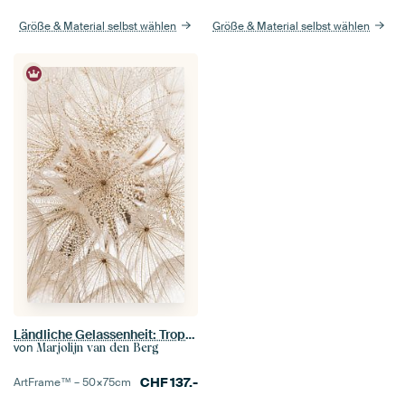
Größe & Material selbst wählen
Größe & Material selbst wählen
Ländliche Gelassenheit: Tropfen auf einem Flusenball
von
Marjolijn van den Berg
CHF
137.-
ArtFrame™ –
50×75
cm