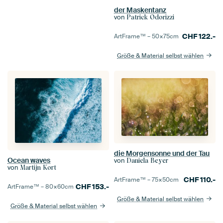
der Maskentanz
von
Patrick Odorizzi
CHF
122.-
ArtFrame™ –
50×75
cm
Größe & Material selbst wählen
die Morgensonne und der Tau
Ocean waves
von
Daniela Beyer
von
Martijn Kort
CHF
110.-
ArtFrame™ –
75×50
cm
CHF
153.-
ArtFrame™ –
80×60
cm
Größe & Material selbst wählen
Größe & Material selbst wählen