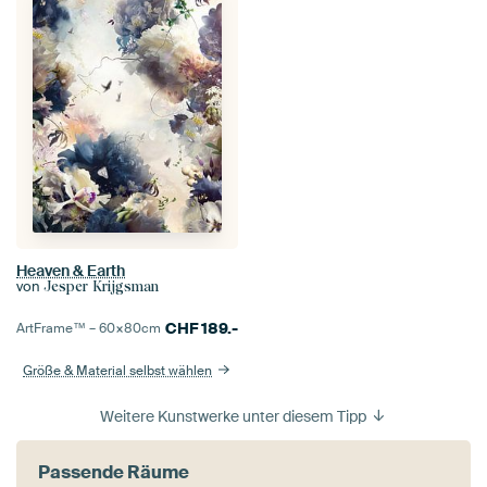
Heaven & Earth
von
Jesper Krijgsman
CHF
189.-
ArtFrame™ –
60×80
cm
Größe & Material selbst wählen
Weitere Kunstwerke unter diesem Tipp
Passende Räume