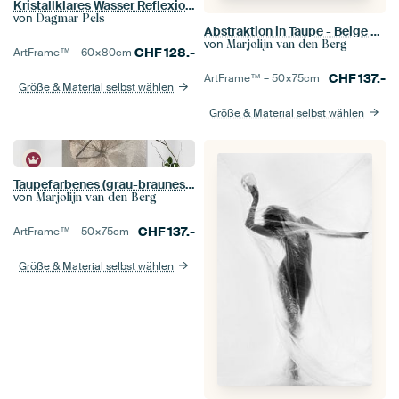
Kristallklares Wasser Reflexion - Türkis Ozean Fotografie Kunstdruck
von
Dagmar Pels
Abstraktion in Taupe - Beige und Grau und Schattierungen (Tropfen auf einer Grasähre)
von
Marjolijn van den Berg
CHF
128.-
ArtFrame™ –
60×80
cm
CHF
137.-
ArtFrame™ –
50×75
cm
Größe & Material selbst wählen
Größe & Material selbst wählen
Taupefarbenes (grau-braunes) Stillleben mit Blumen: Das Hortensienblütenblatt im Licht
von
Marjolijn van den Berg
CHF
137.-
ArtFrame™ –
50×75
cm
Größe & Material selbst wählen