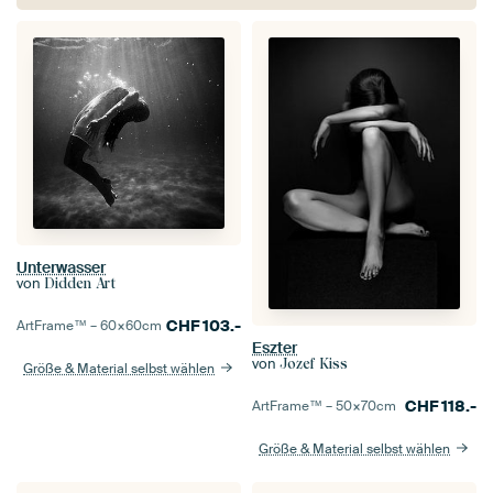
Unterwasser
von
Didden Art
CHF
103.-
ArtFrame™ –
60×60
cm
Eszter
von
Jozef Kiss
Größe & Material selbst wählen
CHF
118.-
ArtFrame™ –
50×70
cm
Größe & Material selbst wählen