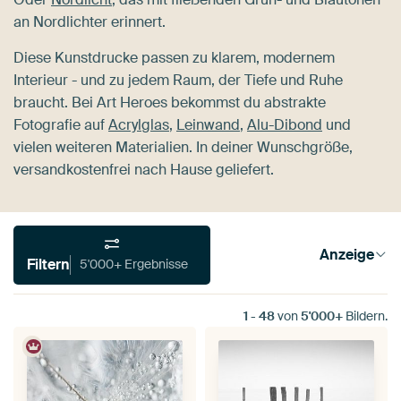
an Nordlichter erinnert.
Diese Kunstdrucke passen zu klarem, modernem
Interieur - und zu jedem Raum, der Tiefe und Ruhe
braucht. Bei Art Heroes bekommst du abstrakte
Fotografie auf
Acrylglas
,
Leinwand
,
Alu-Dibond
und
vielen weiteren Materialien. In deiner Wunschgröße,
versandkostenfrei nach Hause geliefert.
Anzeige
Filtern
5'000+ Ergebnisse
1
-
48
von
5'000+
Bildern.