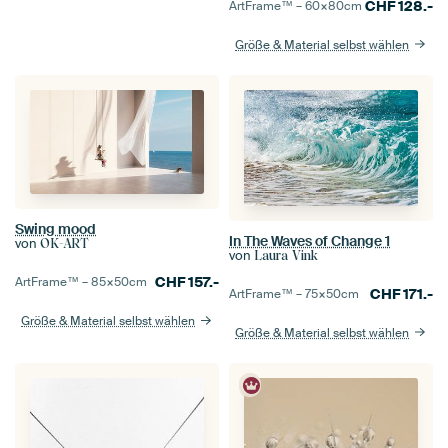
CHF
128.-
ArtFrame™ –
60×80
cm
Größe & Material selbst wählen
Swing mood
In The Waves of Change 1
von
OK-ART
von
Laura Vink
CHF
157.-
ArtFrame™ –
85×50
cm
CHF
171.-
ArtFrame™ –
75×50
cm
Größe & Material selbst wählen
Größe & Material selbst wählen