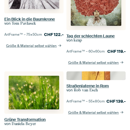
Ein Blick in die Baumkrone
von
Tom Pavlasek
CHF
122.-
ArtFrame™ –
75×50
cm
Tag der schlechten Laune
von
kenp
Größe & Material selbst wählen
CHF
119.-
ArtFrame™ –
60×60
cm
Größe & Material selbst wählen
Straßenlaterne in Rom
von
Rob van Esch
CHF
139.-
ArtFrame™ –
55×80
cm
Größe & Material selbst wählen
Grüne Transformation
von
Daniela Beyer