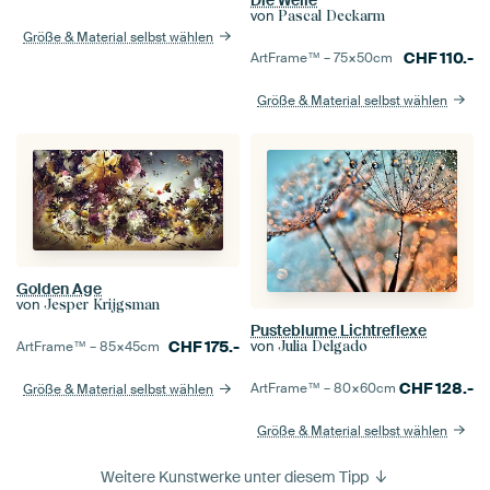
von
Pascal Deckarm
Größe & Material selbst wählen
CHF
110.-
ArtFrame™ –
75×50
cm
Größe & Material selbst wählen
Golden Age
von
Jesper Krijgsman
Pusteblume Lichtreflexe
von
CHF
175.-
Julia Delgado
ArtFrame™ –
85×45
cm
CHF
128.-
ArtFrame™ –
80×60
cm
Größe & Material selbst wählen
Größe & Material selbst wählen
Weitere Kunstwerke unter diesem Tipp