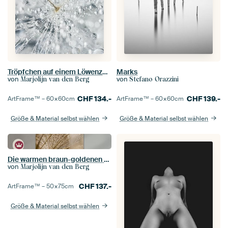
Tröpfchen auf einem Löwenzahnflaum
Marks
von
von
Marjolijn van den Berg
Stefano Orazzini
CHF
134.-
CHF
139.-
ArtFrame™ –
60×60
cm
ArtFrame™ –
60×60
cm
Größe & Material selbst wählen
Größe & Material selbst wählen
Die warmen braun-goldenen Farben eines Tragopogon
von
Marjolijn van den Berg
CHF
137.-
ArtFrame™ –
50×75
cm
Größe & Material selbst wählen