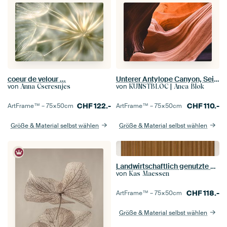
coeur de velour ...
Unterer Antylope Canyon, Seite, Arizona Amerika
von
von
Anna Cseresnjes
KUNSTBLOC | Anca Blok
CHF
122.-
CHF
110.-
ArtFrame™ –
75×50
cm
ArtFrame™ –
75×50
cm
Größe & Material selbst wählen
Größe & Material selbst wählen
Landwirtschaftlich genutzte Flächen
von
Kas Maessen
CHF
118.-
ArtFrame™ –
75×50
cm
Größe & Material selbst wählen