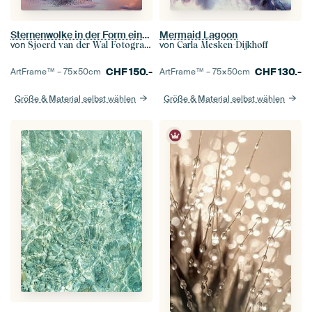
Sternenwolke in der Form eines Adlers
Mermaid Lagoon
von
von
Sjoerd van der Wal Fotografie
Carla Mesken-Dijkhoff
CHF
150.-
CHF
130.-
ArtFrame™ –
75×50
cm
ArtFrame™ –
75×50
cm
Größe & Material selbst wählen
Größe & Material selbst wählen