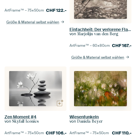
CHF
122.-
ArtFrame™ –
75×50
cm
Größe & Material selbst wählen
Einfachheit: Der verlorene Flaum
von
Marjolijn van den Berg
CHF
167.-
ArtFrame™ –
60×80
cm
Größe & Material selbst wählen
Zen Moment #4
Wiesenfunkeln
von
von
Skyfall Iconics
Daniela Beyer
CHF
106.-
CHF
110.-
ArtFrame™ –
75×50
cm
ArtFrame™ –
75×50
cm