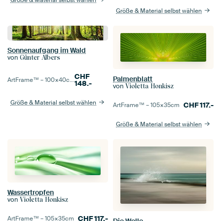
Größe & Material selbst wählen
Größe & Material selbst wählen
Sonnenaufgang im Wald
von
Günter Albers
CHF
Palmenblatt
ArtFrame™ –
100×40
cm
148.-
von
Violetta Honkisz
Größe & Material selbst wählen
CHF
117.-
ArtFrame™ –
105×35
cm
Größe & Material selbst wählen
Wassertropfen
von
Violetta Honkisz
CHF
117.-
ArtFrame™ –
105×35
cm
Die Welle