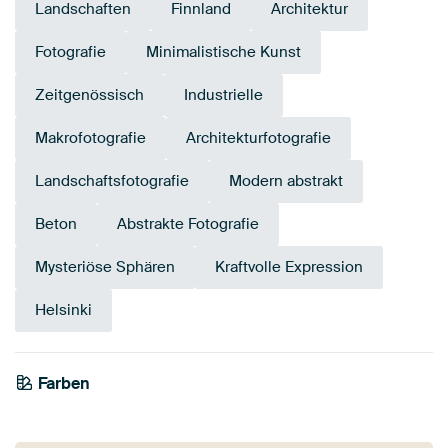
Landschaften
Finnland
Architektur
Fotografie
Minimalistische Kunst
Zeitgenössisch
Industrielle
Makrofotografie
Architekturfotografie
Landschaftsfotografie
Modern abstrakt
Beton
Abstrakte Fotografie
Mysteriöse Sphären
Kraftvolle Expression
Helsinki
Farben
Anthrazit
Blau
Schwarz
Grau
Teal
Marineblau