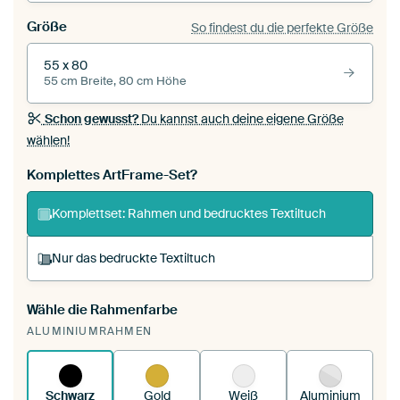
Größe
So findest du die perfekte Größe
55 x 80
55 cm Breite, 80 cm Höhe
Schon gewusst?
Du kannst auch deine eigene Größe
wählen!
Komplettes ArtFrame-Set?
Komplettset: Rahmen und bedrucktes Textiltuch
Nur das bedruckte Textiltuch
Wähle die Rahmenfarbe
Du spannst einen wechselbaren Textiltuch in
ALUMINIUMRAHMEN
deinen vorhandenen ArtFrame™.
So
funktioniert es.
Schwarz
Gold
Weiß
Aluminium