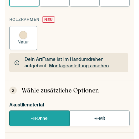
HOLZRAHMEN
NEU
Natur
Dein ArtFrame ist im Handumdrehen
aufgebaut.
Montageanleitung ansehen
.
Dein ArtFrame ist im Handumdrehen
aufgebaut.
Montageanleitung ansehen
.
Wähle zusätzliche Optionen
2
Akustikmaterial
Ohne
Mit