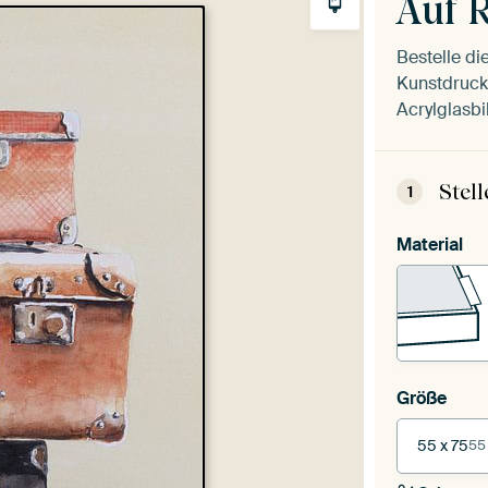
Auf 
Bestelle di
Kunstdruck 
Acrylglasbi
Stel
1
Material
Größe
55 x 75
55