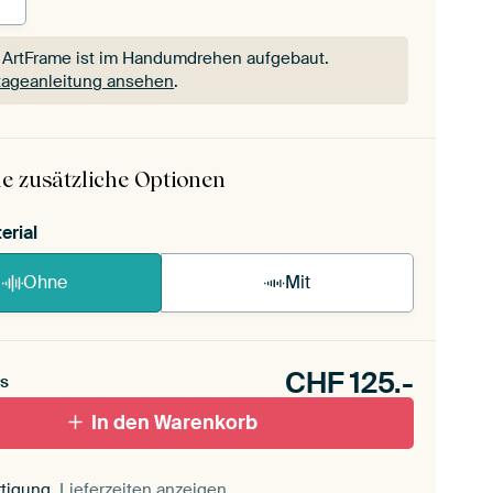
 ArtFrame ist im Handumdrehen aufgebaut.
ageanleitung ansehen
.
 ArtFrame ist im Handumdrehen aufgebaut.
ageanleitung ansehen
.
e zusätzliche Optionen
erial
Ohne
Mit
CHF
125.-
s
In den Warenkorb
tigung,
Lieferzeiten anzeigen