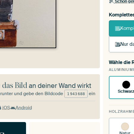
Schon ge
Komplette
Kompl
Nur da
Wähle die
Du s
ALUMINIUM
vorh
 das Bild
an deiner Wand wirkt
Schwar
runter und gebe den Bildcode
ein
1
943
688
iOS
Android
HOLZRAHM
Natur