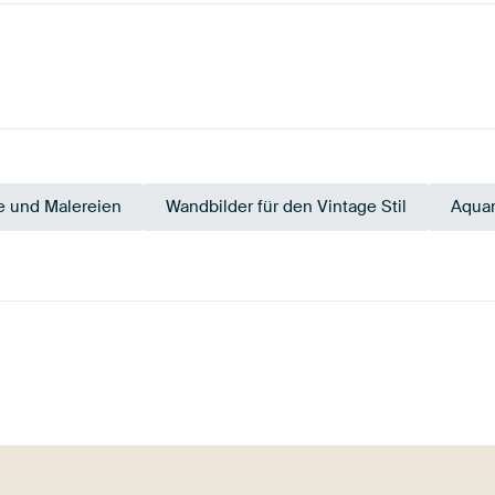
 und Malereien
Wandbilder für den Vintage Stil
Aquar
au
Orange
Mauve
Rosa
Terrakotta
Salb