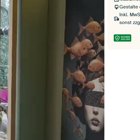
Gestalte
Inkl. MwS
sonst zzg