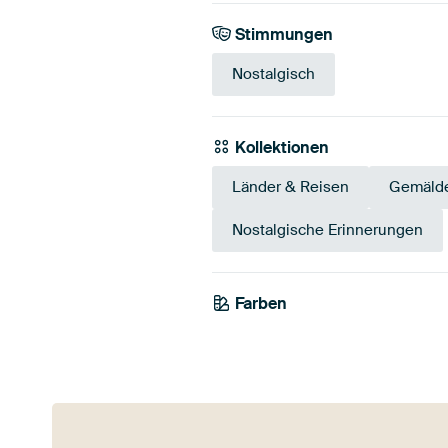
Stimmungen
Nostalgisch
Kollektionen
Länder & Reisen
Gemälde
Nostalgische Erinnerungen
Farben
Beige
Braun
Gr