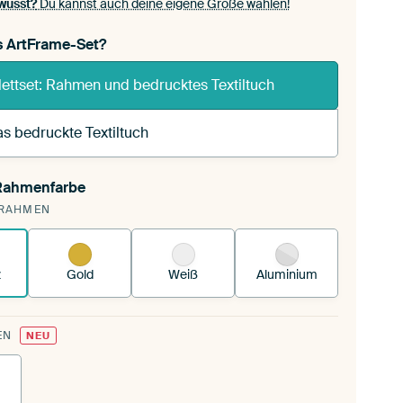
wusst?
Du kannst auch deine eigene Größe wählen!
s ArtFrame-Set?
ettset: Rahmen und bedrucktes Textiltuch
s bedruckte Textiltuch
 Rahmenfarbe
pannst einen wechselbaren Textiltuch in deinen
RAHMEN
andenen ArtFrame™.
So funktioniert es.
z
Gold
Weiß
Aluminium
EN
NEU