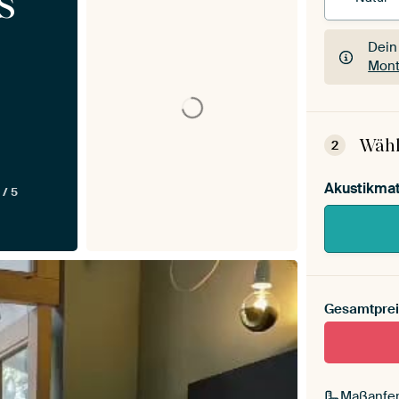
s
Dein
Mont
Dein
Mont
Wähl
2
Akustikmat
 / 5
Gesamtprei
Maßanfer