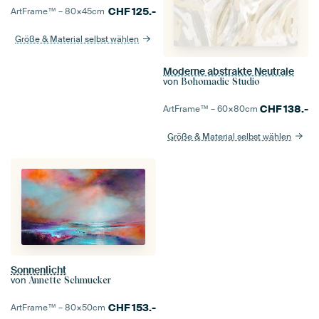
CHF
125.-
ArtFrame™ –
80×45
cm
Größe & Material selbst wählen
Moderne abstrakte Neutrale
von
Bohomadic Studio
CHF
138.-
ArtFrame™ –
60×80
cm
Größe & Material selbst wählen
Sonnenlicht
von
Annette Schmucker
CHF
153.-
ArtFrame™ –
80×50
cm