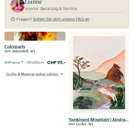
Lianne
Interior-Beratung & Service
Fragen?
Sehen Sie sich unsere FAQ an
Colorparty
von
annemiek art
CHF
111.-
ArtFrame™ –
60×60
cm
Größe & Material selbst wählen
'Sunkissed Mountain' | Abstrakte Landschaft
von
Ceder Art