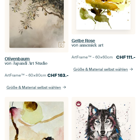
Gelbe Rose
von
annemiek art
CHF
111.-
ArtFrame™ –
60×60
cm
Olivenbaum
von
Japandi Art Studio
Größe & Material selbst wählen
CHF
163.-
ArtFrame™ –
60×80
cm
Größe & Material selbst wählen