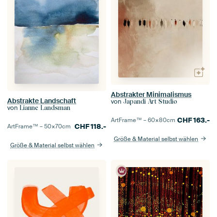
Abstrakter Minimalismus
Abstrakte Landschaft
von
Japandi Art Studio
von
Lianne Landsman
CHF
163.-
ArtFrame™ –
60×80
cm
CHF
118.-
ArtFrame™ –
50×70
cm
Größe & Material selbst wählen
Größe & Material selbst wählen