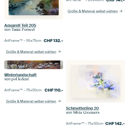
CHF
141.-
ArtFrame™ –
80×45
cm
Größe & Material selbst wählen
Aquarell Teil 205
von
Tania Perneel
CHF
132.-
ArtFrame™ –
55×75
cm
Größe & Material selbst wählen
Winterlandschaft
von
pol ledent
CHF
110.-
ArtFrame™ –
75×50
cm
Größe & Material selbst wählen
Schmetterling 20
von
Silvia Creemers
CHF
142.-
ArtFrame™ –
75×50
cm