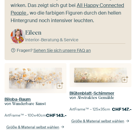
wirken. Das zeigt sich gut bei
All Happy Connected
People
, wo die farbigen Figuren durch den hellen
Hintergrund noch intensiver leuchten.
Eileen
Interior-Beratung & Service
Fragen?
Sehen Sie sich unsere FAQ an
Blütenblatt-Schimmer
von
Abstraktes Gemälde
Biloba-Baum
von
Wunderbare Kunst
CHF
147.-
ArtFrame™ –
125×35
cm
CHF
143.-
ArtFrame™ –
100×40
cm
Größe & Material selbst wählen
Größe & Material selbst wählen