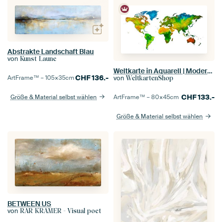
Abstrakte Landschaft Blau
von
Kunst Laune
Weltkarte in Aquarell | Modern Abstract
CHF
136.-
ArtFrame™ –
105×35
cm
von
WeltkartenShop
CHF
133.-
Größe & Material selbst wählen
ArtFrame™ –
80×45
cm
Größe & Material selbst wählen
BETWEEN US
von
RAR KRAMER - Visual poet