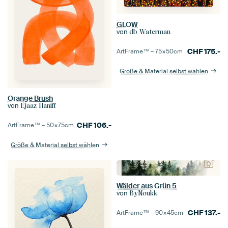
GLOW
von
db Waterman
CHF
175.-
ArtFrame™ –
75×50
cm
Größe & Material selbst wählen
Orange Brush
von
Ejaaz Haniff
CHF
106.-
ArtFrame™ –
50×75
cm
Größe & Material selbst wählen
Wälder aus Grün 5
von
ByNoukk
CHF
137.-
ArtFrame™ –
90×45
cm