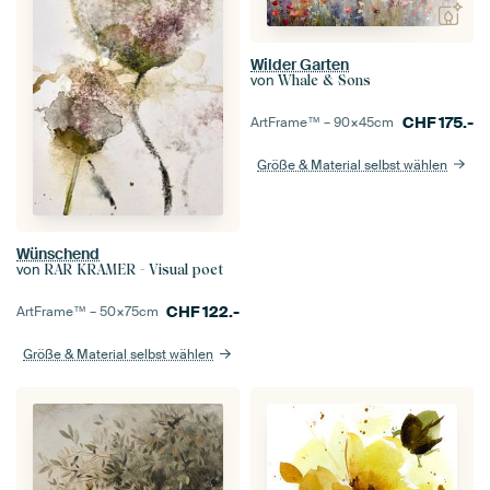
Wilder Garten
von
Whale & Sons
CHF
175.-
ArtFrame™ –
90×45
cm
Größe & Material selbst wählen
Wünschend
von
RAR KRAMER - Visual poet
CHF
122.-
ArtFrame™ –
50×75
cm
Größe & Material selbst wählen