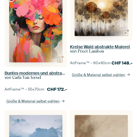
Kreise Wald abstrakte Malerei
von
Preet Lambon
CHF
148.-
ArtFrame™ –
80×60
cm
Buntes modernes und abstraktes Porträt
Größe & Material selbst wählen
von
Carla Van Iersel
CHF
172.-
ArtFrame™ –
55×70
cm
Größe & Material selbst wählen