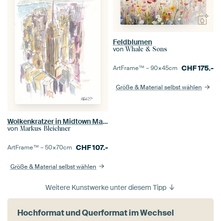
Feldblumen
von
Whale & Sons
CHF
175.-
ArtFrame™ –
90×45
cm
Größe & Material selbst wählen
Wolkenkratzer in Midtown Manhattan Wolkenkratzer-Szene New York City
von
Markus Bleichner
CHF
107.-
ArtFrame™ –
50×70
cm
Größe & Material selbst wählen
Weitere Kunstwerke unter diesem Tipp
Hochformat und Querformat im Wechsel