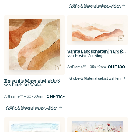
Größe & Material selbst wählen
Sanfte Landschaften in Erdtönen
von
Poster Art Shop
CHF
130.-
ArtFrame™ –
95×40
cm
Größe & Material selbst wählen
Terracotta Waves abstrakte Kunst in Erdtönen
von
Dutch Art Works
CHF
117.-
ArtFrame™ –
60×60
cm
Größe & Material selbst wählen