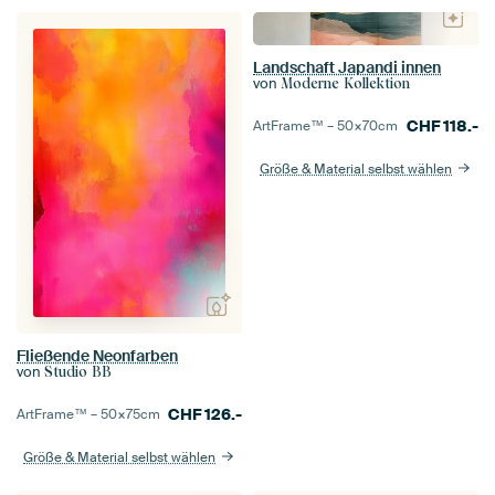
Landschaft Japandi innen
von
Moderne Kollektion
CHF
118.-
ArtFrame™ –
50×70
cm
Größe & Material selbst wählen
Fließende Neonfarben
von
Studio BB
CHF
126.-
ArtFrame™ –
50×75
cm
Größe & Material selbst wählen