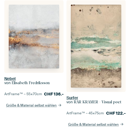
Nebel
von
Elisabeth Fredriksson
CHF
136.-
ArtFrame™ –
55×70
cm
Surfer
von
RAR KRAMER - Visual poet
Größe & Material selbst wählen
CHF
122.-
ArtFrame™ –
45×75
cm
Größe & Material selbst wählen