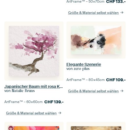
CHF
133.-
ArtFrame™ –
50×70
cm
Größe & Material selbst wählen
Elegante Szenerie
von
zero plus
CHF
109.-
ArtFrame™ –
80×45
cm
Japanischer Baum mit rosa Kirschblüte (Aquarellmalerei sakura Japan Blumen romantisch Frühling prunu
von
Natalie Bruns
Größe & Material selbst wählen
CHF
139.-
ArtFrame™ –
60×60
cm
Größe & Material selbst wählen