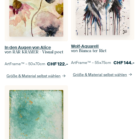
Wolf-Aquarell
In den Augen von Alice
von
Bianca ter Riet
von
RAR KRAMER - Visual poet
CHF
144.-
ArtFrame™ –
55×75
cm
CHF
122.-
ArtFrame™ –
50×70
cm
Größe & Material selbst wählen
Größe & Material selbst wählen