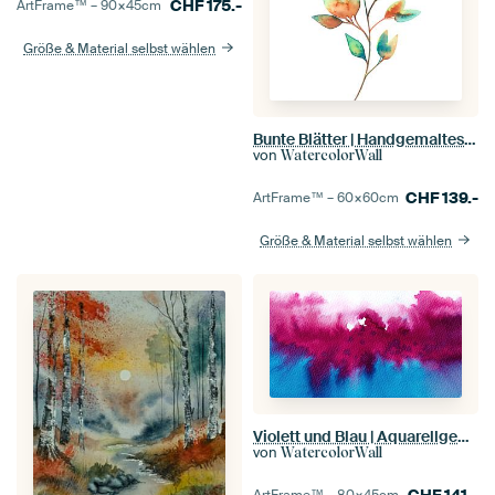
CHF
175.-
ArtFrame™ –
90×45
cm
Größe & Material selbst wählen
Bunte Blätter | Handgemaltes Aquarell
von
WatercolorWall
CHF
139.-
ArtFrame™ –
60×60
cm
Größe & Material selbst wählen
Violett und Blau | Aquarellgemälde
von
WatercolorWall