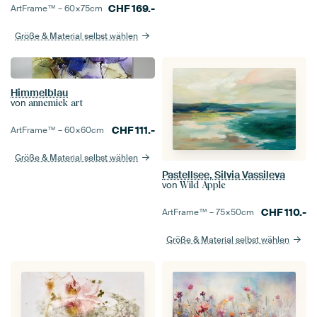
CHF
169.-
ArtFrame™ –
60×75
cm
Größe & Material selbst wählen
Himmelblau
von
annemiek art
CHF
111.-
ArtFrame™ –
60×60
cm
Größe & Material selbst wählen
Pastellsee, Silvia Vassileva
von
Wild Apple
CHF
110.-
ArtFrame™ –
75×50
cm
Größe & Material selbst wählen