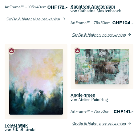
Kanal von Amsterdam
CHF
172.-
ArtFrame™ –
105×40
cm
von
Catharina Mastenbroek
Größe & Material selbst wählen
CHF
104.-
ArtFrame™ –
75×50
cm
Größe & Material selbst wählen
Angie green
von
Atelier Paint-Ing
CHF
141.-
ArtFrame™ –
75×50
cm
Größe & Material selbst wählen
Forest Walk
von
MK Abstrakt