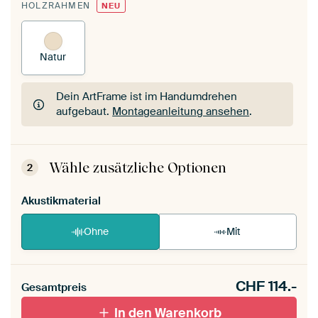
HOLZRAHMEN
NEU
Natur
Dein ArtFrame ist im Handumdrehen
aufgebaut.
Montageanleitung ansehen
.
Dein ArtFrame ist im Handumdrehen
aufgebaut.
Montageanleitung ansehen
.
Wähle zusätzliche Optionen
2
Akustikmaterial
Ohne
Mit
CHF
114.-
Gesamtpreis
In den Warenkorb