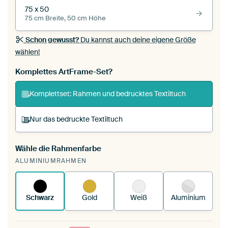
75 x 50
75 cm Breite, 50 cm Höhe
Schon gewusst?
Du kannst auch deine eigene Größe
wählen!
Komplettes ArtFrame-Set?
Komplettset: Rahmen und bedrucktes Textiltuch
Nur das bedruckte Textiltuch
Wähle die Rahmenfarbe
Du spannst einen wechselbaren Textiltuch in
ALUMINIUMRAHMEN
deinen vorhandenen ArtFrame™.
So
funktioniert es.
Schwarz
Gold
Weiß
Aluminium