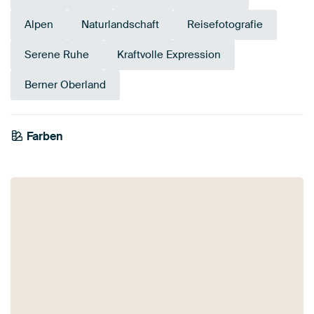
Alpen
Naturlandschaft
Reisefotografie
Serene Ruhe
Kraftvolle Expression
Berner Oberland
Farben
Smaragdgrün
Anthrazit
Mauve
Salbeigrün
Olivgrün
Braun
Blau
Marineblau
Grün