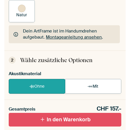
Natur
Dein ArtFrame ist im Handumdrehen
aufgebaut.
Montageanleitung ansehen
.
Dein ArtFrame ist im Handumdrehen
aufgebaut.
Montageanleitung ansehen
.
Wähle zusätzliche Optionen
2
Akustikmaterial
Ohne
Mit
CHF
157.-
Gesamtpreis
In den Warenkorb