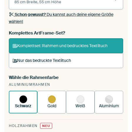
85 cm Breite, 55 cm Höhe
Schon gewusst?
Du kannst auch deine eigene Größe
wählen!
Komplettes ArtFrame-Set?
Komplettset: Rahmen und bedrucktes Textiltuch
Nur das bedruckte Textiltuch
Wähle die Rahmenfarbe
Du spannst einen wechselbaren Textiltuch in
ALUMINIUMRAHMEN
deinen vorhandenen ArtFrame™.
So
funktioniert es.
Schwarz
Gold
Weiß
Aluminium
HOLZRAHMEN
NEU