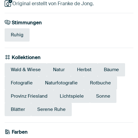
Original erstellt von Franke de Jong.
Stimmungen
Ruhig
Kollektionen
Wald & Wiese
Natur
Herbst
Bäume
Fotografie
Naturfotografie
Rotbuche
Provinz Friesland
Lichtspiele
Sonne
Blätter
Serene Ruhe
Farben
Smaragdgrün
Bordeaux
Blau
Salbeigrün
Anthrazit
Teal
Aubergine
Mauve
Olivgrün
Grün