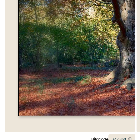
Bildcode
747
860