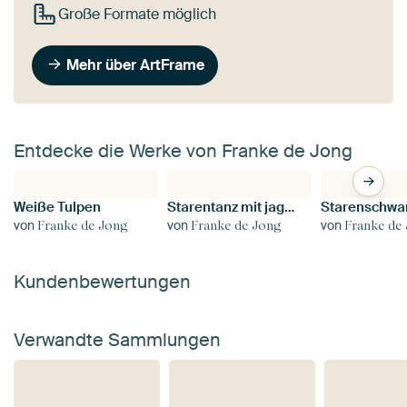
Große Formate möglich
Mehr über ArtFrame
Entdecke die Werke von Franke de Jong
Weiße Tulpen
Starentanz mit jagendem Sperber
Starenschw
von
von
von
Franke de Jong
Franke de Jong
Franke de
Kundenbewertungen
Verwandte Sammlungen