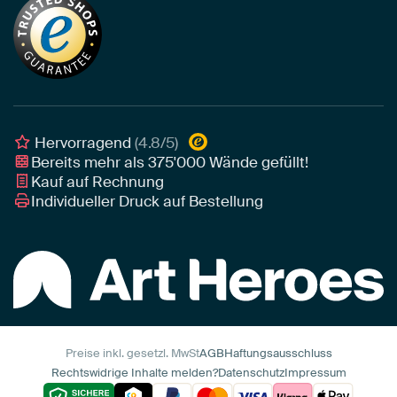
Nachhaltigkeit
Tapete
Akustik-Tipps
Unser Team
Leinwand
Tipps von unseren Botschaftern
Botschafter
Leinwand für draußen
Individuelle Einrichtungsberatung
Awards und Preise
Poster
Geschäftskunden
Gerahmtes Poster
Interior Designer Programm
Hervorragend
(4.8/5)
Art Heroes App
Bereits mehr als
375'000
Wände gefüllt!
Kauf auf Rechnung
Individueller Druck auf Bestellung
Preise inkl. gesetzl. MwSt
AGB
Haftungsausschluss
Rechtswidrige Inhalte melden?
Datenschutz
Impressum