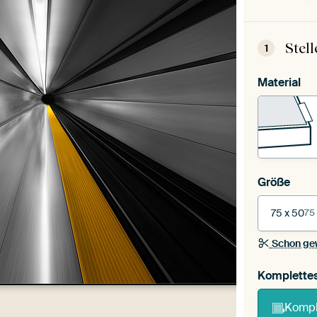
Stel
1
Material
Größe
75 x 50
75
Schon ge
Komplette
Kompl