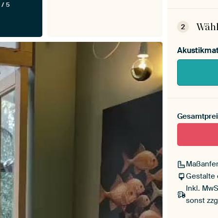
 / 5
Dein
Mont
Wähl
2
Akustikmat
Gesamtprei
Maßanfer
Gestalte
Inkl. MwS
sonst zzg