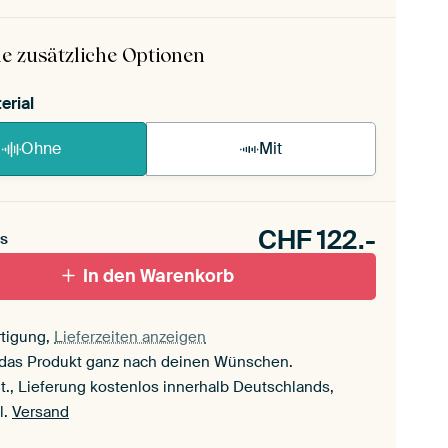
 ArtFrame ist im Handumdrehen aufgebaut.
ageanleitung ansehen
.
e zusätzliche Optionen
erial
Ohne
Mit
CHF
122.-
s
In den Warenkorb
tigung,
Lieferzeiten anzeigen
 das Produkt ganz nach deinen Wünschen.
t., Lieferung kostenlos innerhalb Deutschlands,
l.
Versand