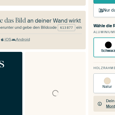
Nur da
e das Bild
an deiner Wand wirkt
Wähle die
herunter und gebe den Bildcode
ein
Du s
613
877
ALUMINIUM
vorh
iOS
Android
Schwar
s
HOLZRAHM
Natur
Dein
Mont