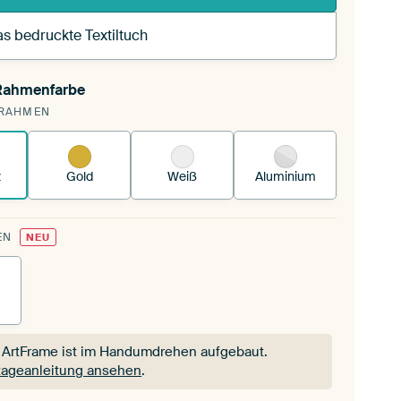
s bedruckte Textiltuch
 Rahmenfarbe
pannst einen wechselbaren Textiltuch in deinen
RAHMEN
andenen ArtFrame™.
So funktioniert es.
z
Gold
Weiß
Aluminium
EN
NEU
 ArtFrame ist im Handumdrehen aufgebaut.
ageanleitung ansehen
.