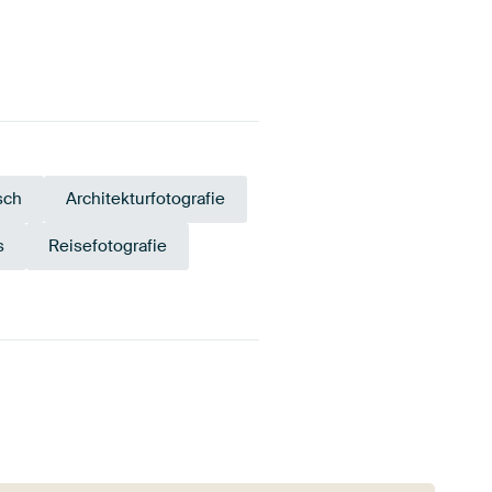
sch
Architekturfotografie
s
Reisefotografie
Anthrazit