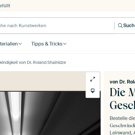
füllt
e nach Kunstwerken
Such
erialien
Tipps & Tricks
indigkeit von Dr. Roland Shainidze
von
Dr. Ro
Die 
Gesc
Bestelle d
Geschwindi
Leinwand, A