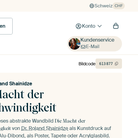
Schweiz
CHF
en
Konto
Kundenservice
E-Mail
Bildcode
613
877
land Shainidze
Macht der
hwindigkeit
ieses abstrakte Wandbild
Die Macht der
von
Dr. Roland Shainidze
als Kunstdruck auf
gkeit
lu-Dibond, als Poster, Tapete oder Acrylglasbild.