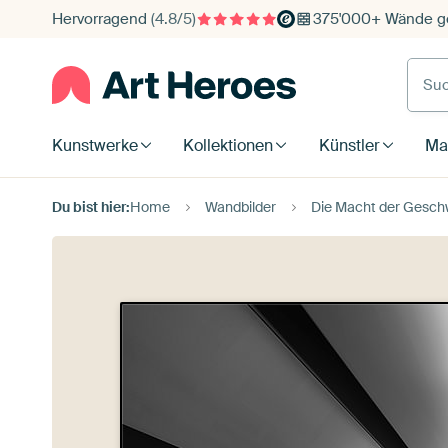
Hervorragend
(4.8/5)
375'000+ Wände ge
Such
Kunstwerke
Kollektionen
Künstler
Mat
Du bist hier:
Home
Wandbilder
Die Macht der Geschw