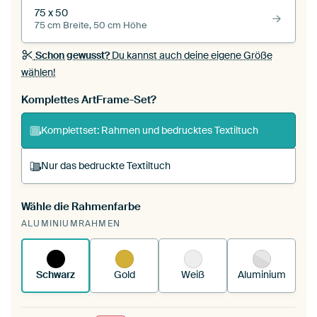
75 x 50
75 cm Breite, 50 cm Höhe
Schon gewusst?
Du kannst auch deine eigene Größe
wählen!
Komplettes ArtFrame-Set?
Komplettset: Rahmen und bedrucktes Textiltuch
Nur das bedruckte Textiltuch
Wähle die Rahmenfarbe
Du spannst einen wechselbaren Textiltuch in
ALUMINIUMRAHMEN
deinen vorhandenen ArtFrame™.
So
funktioniert es.
Schwarz
Gold
Weiß
Aluminium