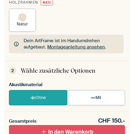
HOLZRAHMEN
NEU
Natur
Dein ArtFrame ist im Handumdrehen
aufgebaut.
Montageanleitung ansehen
.
Dein ArtFrame ist im Handumdrehen
aufgebaut.
Montageanleitung ansehen
.
Wähle zusätzliche Optionen
2
Akustikmaterial
Ohne
Mit
CHF
150.-
Gesamtpreis
In den Warenkorb