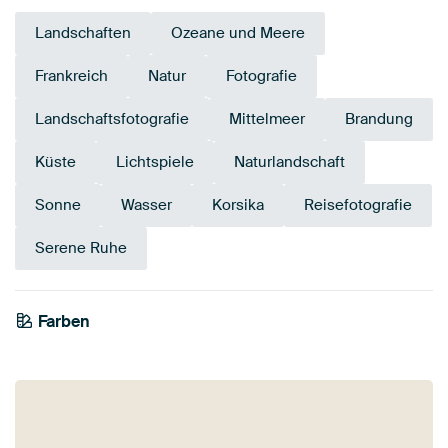
Landschaften
Ozeane und Meere
Frankreich
Natur
Fotografie
Landschaftsfotografie
Mittelmeer
Brandung
Küste
Lichtspiele
Naturlandschaft
Sonne
Wasser
Korsika
Reisefotografie
Serene Ruhe
Farben
Bronze
Braun
Blau
Marineblau
Teal
Violett
Beige
Taupe
Türkis