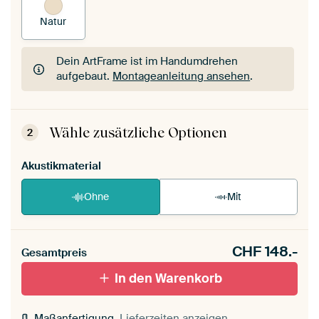
Natur
Dein ArtFrame ist im Handumdrehen
aufgebaut.
Montageanleitung ansehen
.
Dein ArtFrame ist im Handumdrehen
aufgebaut.
Montageanleitung ansehen
.
Wähle zusätzliche Optionen
2
Akustikmaterial
Ohne
Mit
CHF
148.-
Gesamtpreis
In den Warenkorb
Maßanfertigung,
Lieferzeiten anzeigen