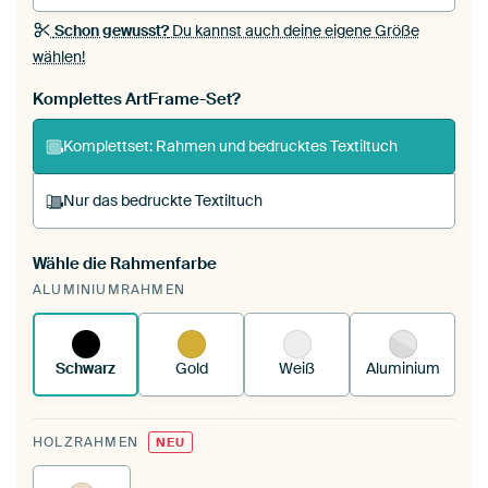
Schon gewusst?
Du kannst auch deine eigene Größe
wählen!
Komplettes ArtFrame-Set?
Komplettset: Rahmen und bedrucktes Textiltuch
Nur das bedruckte Textiltuch
Wähle die Rahmenfarbe
Du spannst einen wechselbaren Textiltuch in
ALUMINIUMRAHMEN
deinen vorhandenen ArtFrame™.
So
funktioniert es.
Schwarz
Gold
Weiß
Aluminium
HOLZRAHMEN
NEU