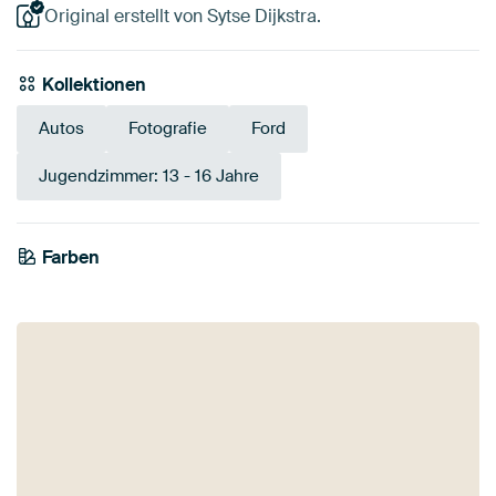
Original erstellt von Sytse Dijkstra.
Kollektionen
Autos
Fotografie
Ford
Jugendzimmer: 13 - 16 Jahre
Farben
Smaragdgrün
Grau
Grün
Olivgrün
Blau
Salbeigrün
Teal
Anthrazit
Braun