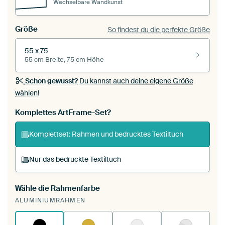
Wechselbare Wandkunst
Größe
So findest du die perfekte Größe
55 x 75
55 cm Breite, 75 cm Höhe
Schon gewusst?
Du kannst auch deine eigene Größe
wählen!
Komplettes ArtFrame-Set?
Komplettset: Rahmen und bedrucktes Textiltuch
Nur das bedruckte Textiltuch
Wähle die Rahmenfarbe
Du spannst einen wechselbaren Textiltuch in
ALUMINIUMRAHMEN
deinen vorhandenen ArtFrame™.
So
funktioniert es.