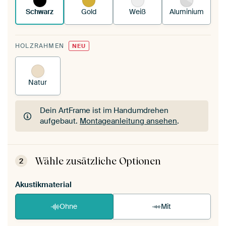
Schwarz
Gold
Weiß
Aluminium
HOLZRAHMEN
NEU
Natur
Dein ArtFrame ist im Handumdrehen
aufgebaut.
Montageanleitung ansehen
.
Dein ArtFrame ist im Handumdrehen
aufgebaut.
Montageanleitung ansehen
.
Wähle zusätzliche Optionen
2
Akustikmaterial
Ohne
Mit