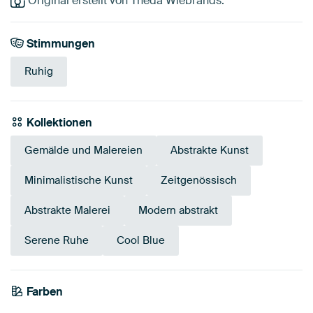
Original erstellt von Theda Wiebrands.
Stimmungen
Ruhig
Kollektionen
Gemälde und Malereien
Abstrakte Kunst
Minimalistische Kunst
Zeitgenössisch
Abstrakte Malerei
Modern abstrakt
Serene Ruhe
Cool Blue
Farben
Taupe
Blau
Bronze
Türkis
Teal
Grau