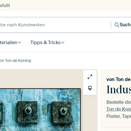
füllt
e nach Kunstwerken
Such
erialien
Tipps & Tricks
von Ton de Koning
von
Ton de
Indus
Bestelle d
Ton de Kon
Poster, Tap