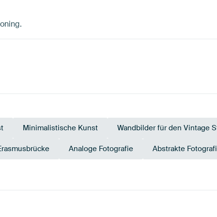
Koning.
t
Minimalistische Kunst
Wandbilder für den Vintage St
Erasmusbrücke
Analoge Fotografie
Abstrakte Fotograf
Türkis
Smaragdgrün
Anth