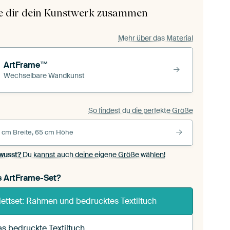
le dir dein Kunstwerk zusammen
Mehr über das Material
ArtFrame™
Wechselbare Wandkunst
So findest du die perfekte Größe
 cm Breite, 65 cm Höhe
wusst?
Du kannst auch deine eigene Größe wählen!
s ArtFrame-Set?
ettset: Rahmen und bedrucktes Textiltuch
s bedruckte Textiltuch