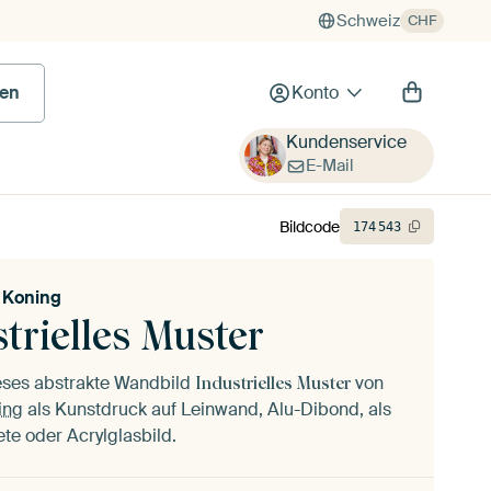
Schweiz
CHF
en
Konto
Kundenservice
E-Mail
Bildcode
174
543
 Koning
trielles Muster
ieses abstrakte Wandbild
von
Industrielles Muster
ing
als Kunstdruck auf Leinwand, Alu-Dibond, als
ete oder Acrylglasbild.