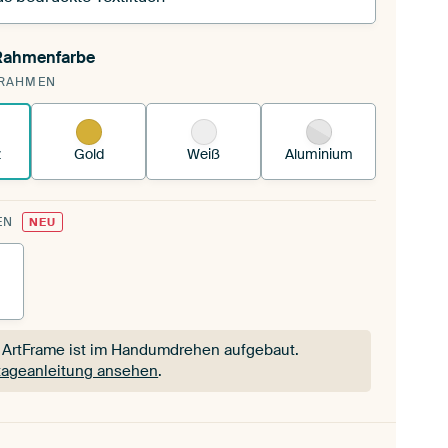
 Rahmenfarbe
pannst einen wechselbaren Textiltuch in deinen
RAHMEN
andenen ArtFrame™.
So funktioniert es.
z
Gold
Weiß
Aluminium
EN
NEU
 ArtFrame ist im Handumdrehen aufgebaut.
ageanleitung ansehen
.
 ArtFrame ist im Handumdrehen aufgebaut.
ageanleitung ansehen
.