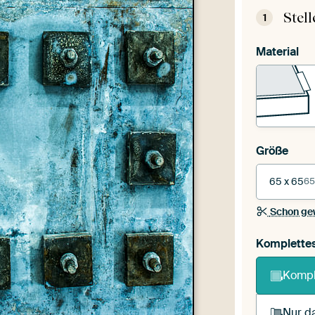
Stel
1
Material
Größe
65 x 65
65
Schon ge
Komplette
Kompl
Nur da