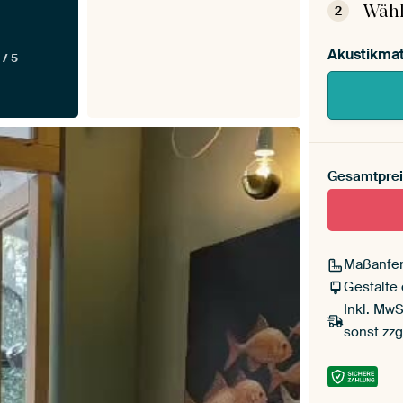
Wähl
2
Akustikmat
 / 5
Gesamtprei
Maßanfer
Gestalte
Inkl. MwS
sonst zzg