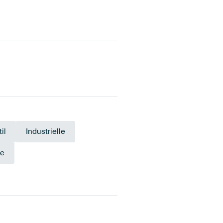
il
Industrielle
ie
razit
Early Dew