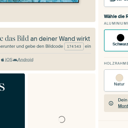
Wähle die
Du s
ALUMINIUM
vorh
e das Bild
an deiner Wand wirkt
Schwar
herunter und gebe den Bildcode
ein
174
543
iOS
Android
HOLZRAHM
s
Natur
Dein
Mont
Dein
Mont