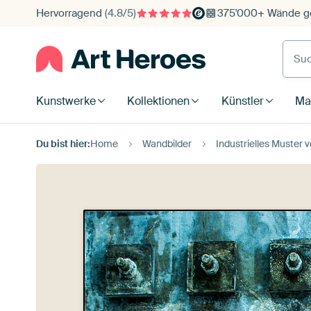
Hervorragend
(4.8/5)
375'000+ Wände ge
Such
Kunstwerke
Kollektionen
Künstler
Mat
Du bist hier:
Home
Wandbilder
Industrielles Muster 