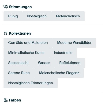
Stimmungen
Ruhig
Nostalgisch
Melancholisch
Kollektionen
Gemälde und Malereien
Moderne Wandbilder
Minimalistische Kunst
Industrielle
Seeschlacht
Wasser
Reflektionen
Serene Ruhe
Melancholische Eleganz
Nostalgische Erinnerungen
Farben
Taupe
Braun
Blau
Smaragdgrün
Salbeigrün
Early Dew
Beige
Grau
Bronze
Teal