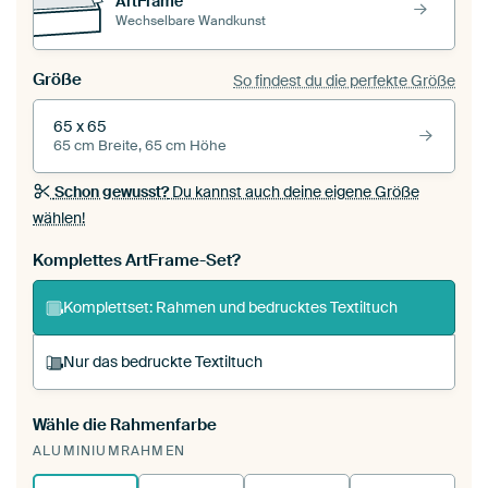
ArtFrame™
Wechselbare Wandkunst
Größe
So findest du die perfekte Größe
65 x 65
65 cm Breite, 65 cm Höhe
Schon gewusst?
Du kannst auch deine eigene Größe
wählen!
Komplettes ArtFrame-Set?
Komplettset: Rahmen und bedrucktes Textiltuch
Nur das bedruckte Textiltuch
Wähle die Rahmenfarbe
Du spannst einen wechselbaren Textiltuch in
ALUMINIUMRAHMEN
deinen vorhandenen ArtFrame™.
So
funktioniert es.