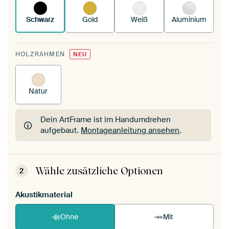
Schwarz
Gold
Weiß
Aluminium
HOLZRAHMEN
NEU
Natur
Dein ArtFrame ist im Handumdrehen
aufgebaut.
Montageanleitung ansehen
.
Dein ArtFrame ist im Handumdrehen
aufgebaut.
Montageanleitung ansehen
.
Wähle zusätzliche Optionen
2
Akustikmaterial
Ohne
Mit