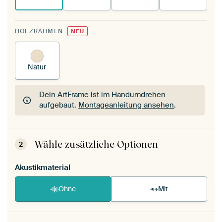
HOLZRAHMEN
NEU
Natur
Dein ArtFrame ist im Handumdrehen
aufgebaut.
Montageanleitung ansehen
.
Dein ArtFrame ist im Handumdrehen
aufgebaut.
Montageanleitung ansehen
.
Wähle zusätzliche Optionen
2
Akustikmaterial
Ohne
Mit