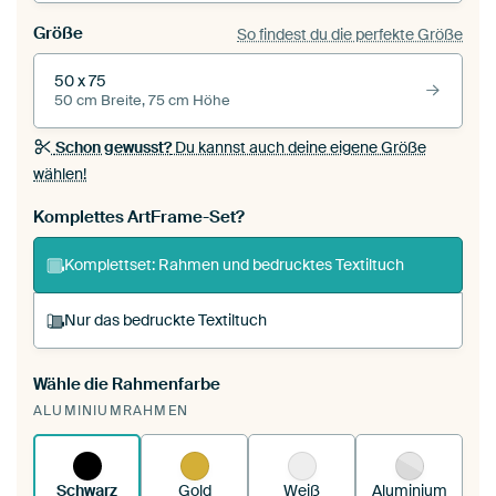
Größe
So findest du die perfekte Größe
50 x 75
50 cm Breite, 75 cm Höhe
Schon gewusst?
Du kannst auch deine eigene Größe
wählen!
Komplettes ArtFrame-Set?
Komplettset: Rahmen und bedrucktes Textiltuch
Nur das bedruckte Textiltuch
Wähle die Rahmenfarbe
Du spannst einen wechselbaren Textiltuch in
ALUMINIUMRAHMEN
deinen vorhandenen ArtFrame™.
So
funktioniert es.
Schwarz
Gold
Weiß
Aluminium