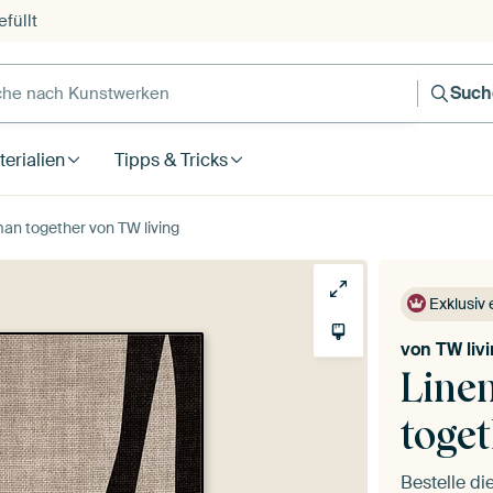
füllt
e nach Kunstwerken
Such
erialien
Tipps & Tricks
man together von TW living
Exklusiv 
von
TW liv
Linen
toge
Bestelle d