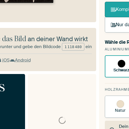
Kompl
Nur da
 das Bild
an deiner Wand wirkt
Wähle die
Du s
runter und gebe den Bildcode
ein
1
118
480
ALUMINIUM
vorh
iOS
Android
Schwar
s
HOLZRAHM
Natur
Dein