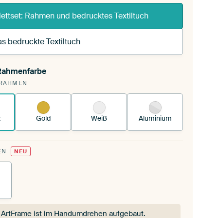
ettset: Rahmen und bedrucktes Textiltuch
s bedruckte Textiltuch
 Rahmenfarbe
pannst einen wechselbaren Textiltuch in deinen
RAHMEN
andenen ArtFrame™.
So funktioniert es.
z
Gold
Weiß
Aluminium
EN
NEU
 ArtFrame ist im Handumdrehen aufgebaut.