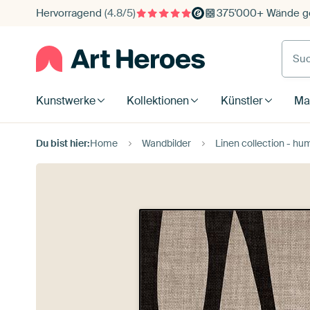
Hervorragend
(4.8/5)
375'000+ Wände ge
Such
Kunstwerke
Kollektionen
Künstler
Mat
Du bist hier:
Home
Wandbilder
Linen collection - hu