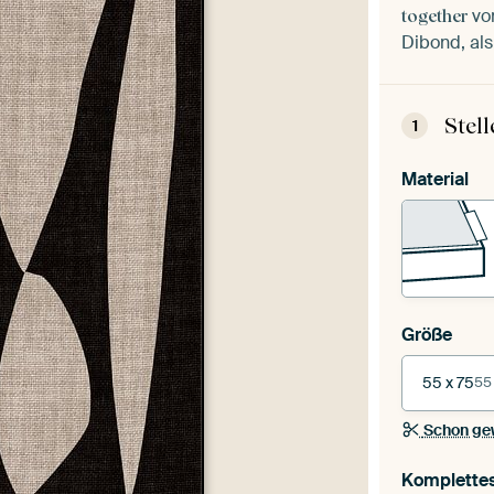
vo
together
Dibond, als
Stel
1
Material
Größe
55 x 75
55
Schon ge
Komplette