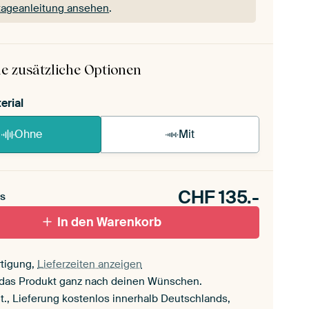
ageanleitung ansehen
.
 ArtFrame ist im Handumdrehen aufgebaut.
ageanleitung ansehen
.
e zusätzliche Optionen
erial
Ohne
Mit
CHF
135.-
s
In den Warenkorb
tigung,
Lieferzeiten anzeigen
 das Produkt ganz nach deinen Wünschen.
t., Lieferung kostenlos innerhalb Deutschlands,