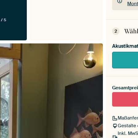
Mont
Dein
 / 5
Mont
Wähl
2
Akustikmat
Gesamtprei
Maßanfer
Gestalte
Inkl. MwS