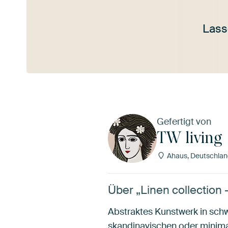
Lass
Mehr ansehen
Gefertigt von
TW living
Ahaus, Deutschlan
Über „Linen collection 
Abstraktes Kunstwerk in sch
skandinavischen oder minimal