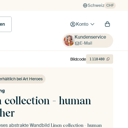
Schweiz
CHF
en
Konto
Kundenservice
E-Mail
Bildcode
1
118
480
erhältlich bei Art Heroes
ing
 collection - human
ther
ieses abstrakte Wandbild
Linen collection - human