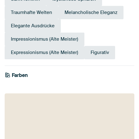
Traumhafte Welten
Melancholische Eleganz
Elegante Ausdrücke
Impressionismus (Alte Meister)
Expressionismus (Alte Meister)
Figurativ
Farben
Terrakotta
Beige
Rosa
Anthrazit
Bronze
Braun
Mauve
Taupe
Orange
Gold