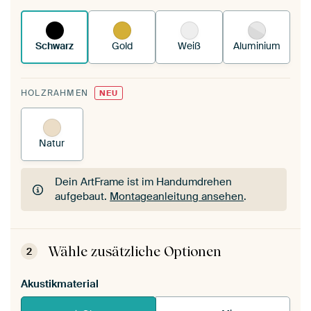
funktioniert es.
Schwarz
Gold
Weiß
Aluminium
HOLZRAHMEN
NEU
Natur
Dein ArtFrame ist im Handumdrehen
aufgebaut.
Montageanleitung ansehen
.
Dein ArtFrame ist im Handumdrehen
aufgebaut.
Montageanleitung ansehen
.
Wähle zusätzliche Optionen
2
Akustikmaterial