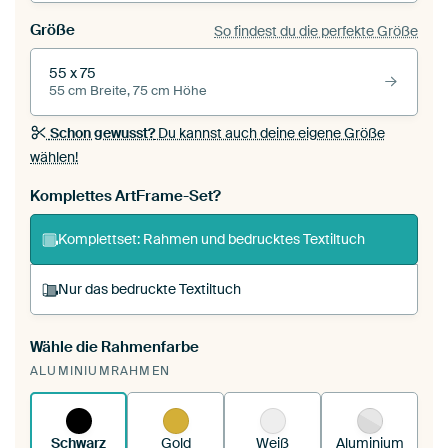
Größe
So findest du die perfekte Größe
55 x 75
55 cm Breite, 75 cm Höhe
Schon gewusst?
Du kannst auch deine eigene Größe
wählen!
Komplettes ArtFrame-Set?
Komplettset: Rahmen und bedrucktes Textiltuch
Nur das bedruckte Textiltuch
Wähle die Rahmenfarbe
Du spannst einen wechselbaren Textiltuch in
ALUMINIUMRAHMEN
deinen vorhandenen ArtFrame™.
So
funktioniert es.
Schwarz
Gold
Weiß
Aluminium