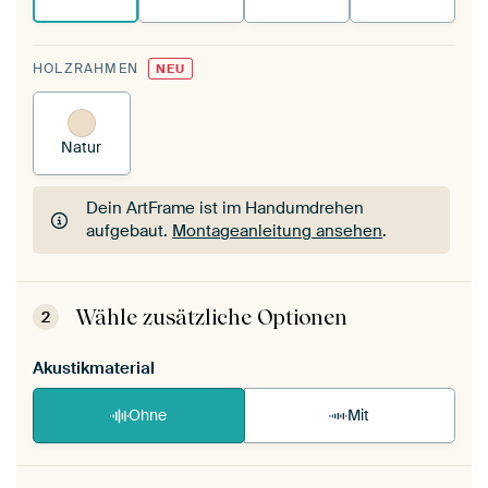
HOLZRAHMEN
NEU
Natur
Dein ArtFrame ist im Handumdrehen
aufgebaut.
Montageanleitung ansehen
.
Dein ArtFrame ist im Handumdrehen
aufgebaut.
Montageanleitung ansehen
.
Wähle zusätzliche Optionen
2
Akustikmaterial
Ohne
Mit