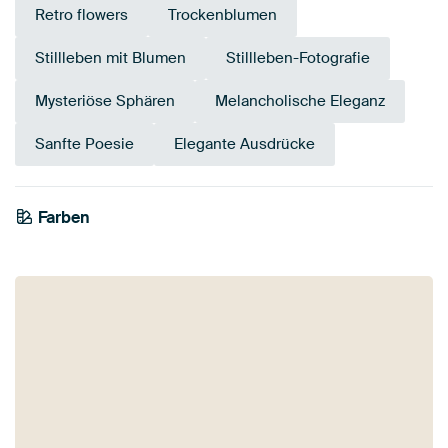
Retro flowers
Trockenblumen
Stillleben mit Blumen
Stillleben-Fotografie
Mysteriöse Sphären
Melancholische Eleganz
Sanfte Poesie
Elegante Ausdrücke
Farben
Olivgrün
Rosa
Mauve
Braun
Bordeaux
Gelb