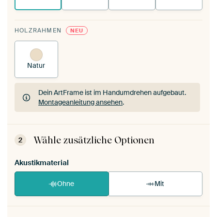
HOLZRAHMEN
NEU
Natur
Dein ArtFrame ist im Handumdrehen aufgebaut.
Montageanleitung ansehen
.
Dein ArtFrame ist im Handumdrehen aufgebaut.
Montageanleitung ansehen
.
Wähle zusätzliche Optionen
2
Akustikmaterial
Ohne
Mit