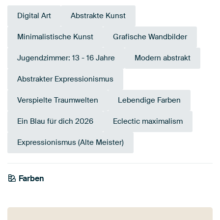
Digital Art
Abstrakte Kunst
Minimalistische Kunst
Grafische Wandbilder
Jugendzimmer: 13 - 16 Jahre
Modern abstrakt
Abstrakter Expressionismus
Verspielte Traumwelten
Lebendige Farben
Ein Blau für dich 2026
Eclectic maximalism
Expressionismus (Alte Meister)
Tangerine
Farben
Terrakotta
Beige
Gold
Orange
Violett
Rot
Twist
Gelb
Mauve
Lila