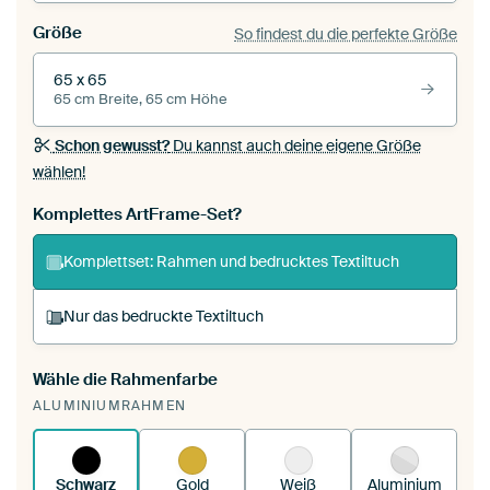
Größe
So findest du die perfekte Größe
65 x 65
65 cm Breite, 65 cm Höhe
Schon gewusst?
Du kannst auch deine eigene Größe
wählen!
Komplettes ArtFrame-Set?
Komplettset: Rahmen und bedrucktes Textiltuch
Nur das bedruckte Textiltuch
Wähle die Rahmenfarbe
Du spannst einen wechselbaren Textiltuch in
ALUMINIUMRAHMEN
deinen vorhandenen ArtFrame™.
So funktioniert
es.
Schwarz
Gold
Weiß
Aluminium