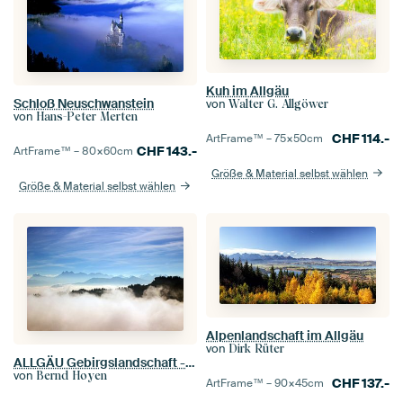
Kuh im Allgäu
Schloß Neuschwanstein
von
Walter G. Allgöwer
von
Hans-Peter Merten
CHF
114.-
ArtFrame™ –
75×50
cm
CHF
143.-
ArtFrame™ –
80×60
cm
Größe & Material selbst wählen
Größe & Material selbst wählen
Alpenlandschaft im Allgäu
von
Dirk Rüter
ALLGÄU Gebirgslandschaft - bavarian secrets
von
Bernd Hoyen
CHF
137.-
ArtFrame™ –
90×45
cm