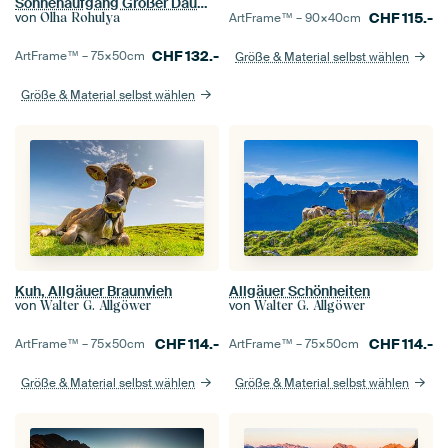
Sonnenaufgang Großer Daumen Allgäuer Alpen
CHF
115.-
von
ArtFrame™ –
90×40
cm
Olha Rohulya
CHF
132.-
ArtFrame™ –
75×50
cm
Größe & Material selbst wählen
Größe & Material selbst wählen
Kuh, Allgäuer Braunvieh
Allgäuer Schönheiten
von
von
Walter G. Allgöwer
Walter G. Allgöwer
CHF
114.-
CHF
114.-
ArtFrame™ –
75×50
cm
ArtFrame™ –
75×50
cm
Größe & Material selbst wählen
Größe & Material selbst wählen