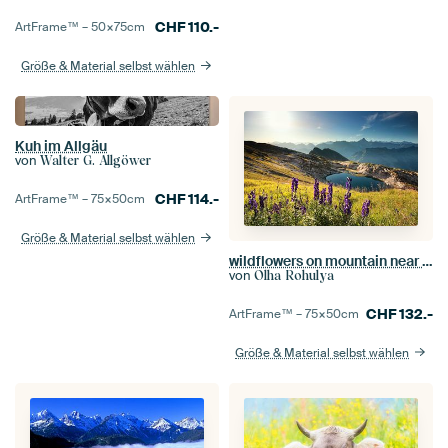
CHF
110.-
ArtFrame™ –
50×75
cm
Größe & Material selbst wählen
Kuh im Allgäu
von
Walter G. Allgöwer
CHF
114.-
ArtFrame™ –
75×50
cm
Größe & Material selbst wählen
wildflowers on mountain near alpine lake
von
Olha Rohulya
CHF
132.-
ArtFrame™ –
75×50
cm
Größe & Material selbst wählen