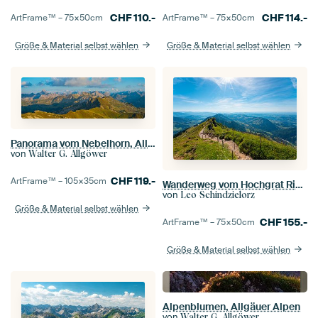
CHF
110.-
CHF
114.-
ArtFrame™ –
75×50
cm
ArtFrame™ –
75×50
cm
Größe & Material selbst wählen
Größe & Material selbst wählen
Panorama vom Nebelhorn, Allgäuer Alpen
von
Walter G. Allgöwer
CHF
119.-
ArtFrame™ –
105×35
cm
Wanderweg vom Hochgrat Richtung Bodensee
von
Leo Schindzielorz
Größe & Material selbst wählen
CHF
155.-
ArtFrame™ –
75×50
cm
Größe & Material selbst wählen
Alpenblumen, Allgäuer Alpen
von
Walter G. Allgöwer