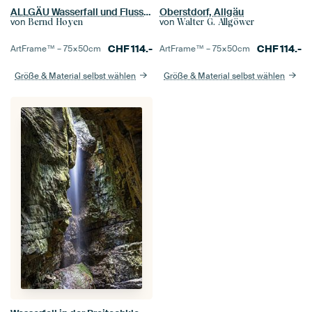
ALLGÄU Wasserfall und Fluss - picturesque valley
Oberstdorf, Allgäu
von
von
Bernd Hoyen
Walter G. Allgöwer
CHF
114.-
CHF
114.-
ArtFrame™ –
75×50
cm
ArtFrame™ –
75×50
cm
Größe & Material selbst wählen
Größe & Material selbst wählen