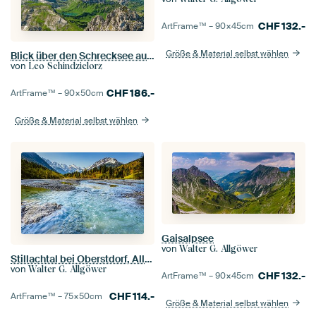
CHF
132.-
ArtFrame™ –
90×45
cm
Größe & Material selbst wählen
Blick über den Schrecksee auf den Hochvogel und die Allgäuer Hochalpen
von
Leo Schindzielorz
CHF
186.-
ArtFrame™ –
90×50
cm
Größe & Material selbst wählen
Gaisalpsee
von
Walter G. Allgöwer
Stillachtal bei Oberstdorf, Allgäuer Alpen
von
Walter G. Allgöwer
CHF
132.-
ArtFrame™ –
90×45
cm
CHF
114.-
ArtFrame™ –
75×50
cm
Größe & Material selbst wählen