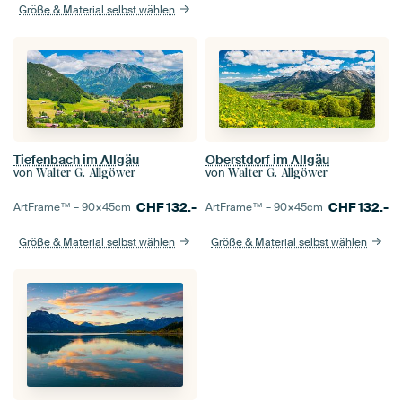
Größe & Material selbst wählen
Tiefenbach im Allgäu
Oberstdorf im Allgäu
von
von
Walter G. Allgöwer
Walter G. Allgöwer
CHF
132.-
CHF
132.-
ArtFrame™ –
90×45
cm
ArtFrame™ –
90×45
cm
Größe & Material selbst wählen
Größe & Material selbst wählen