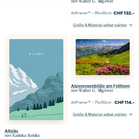
von
Walter G. Allgöwer
CHF
132.-
ArtFrame™ –
90×45
cm
Größe & Material selbst wählen
Alpenrosenblüte am Fellhorn
von
Walter G. Allgöwer
CHF
114.-
ArtFrame™ –
75×50
cm
Größe & Material selbst wählen
Allgäu
von
Katinka Reinke