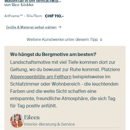
Wasserfall in der Breitachklamm nahe Oberstdorf in Bayern
von
Rico Ködder
CHF
110.-
ArtFrame™ –
50×75
cm
Größe & Material selbst wählen
Weitere Kunstwerke unter diesem Tipp
Wo hängst du Bergmotive am besten?
Landschaftsmotive mit viel Tiefe kommen dort zur
Geltung, wo du bewusst zur Ruhe kommst. Platziere
Alpenrosenblüte am Fellhorn
beispielsweise im
Schlafzimmer oder Wohnbereich - die leuchtenden
Farben und die weite Sicht schaffen eine
entspannte, freundliche Atmosphäre, die sich Tag
für Tag positiv anfühlt.
Eileen
Interior-Beratung & Service