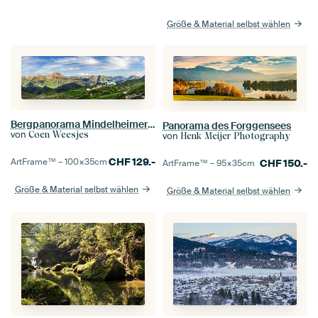
Größe & Material selbst wählen
Bergpanorama Mindelheimer Hütte
Panorama des Forggensees
von
Coen Weesjes
von
Henk Meijer Photography
CHF
129.-
ArtFrame™ –
100×35
cm
CHF
150.-
ArtFrame™ –
95×35
cm
Größe & Material selbst wählen
Größe & Material selbst wählen