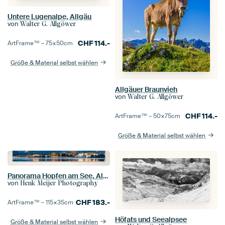
Untere Lugenalpe, Allgäu
von
Walter G. Allgöwer
CHF
114.-
ArtFrame™ –
75×50
cm
Größe & Material selbst wählen
Allgäuer Braunvieh
von
Walter G. Allgöwer
CHF
114.-
ArtFrame™ –
50×75
cm
Größe & Material selbst wählen
Panorama Hopfen am See, Allgäu, Bayern, Deutschland
von
Henk Meijer Photography
CHF
183.-
ArtFrame™ –
115×35
cm
Höfats und Seealpsee
Größe & Material selbst wählen