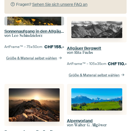
Fragen?
Sehen Sie sich unsere FAQ an
Sonnenaufgang in den Allgäuer Alpen
von
Leo Schindzielorz
CHF
155.-
ArtFrame™ –
75×50
cm
Allgäuer Bergwelt
von
Rita Fuchs
Größe & Material selbst wählen
CHF
110.-
ArtFrame™ –
105×35
cm
Größe & Material selbst wählen
Alpenvorland
von
Walter G. Allgöwer