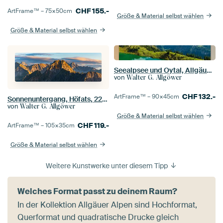
CHF
155.-
ArtFrame™ –
75×50
cm
Größe & Material selbst wählen
Größe & Material selbst wählen
Seealpsee und Oytal, Allgäuer Alpen
von
Walter G. Allgöwer
CHF
132.-
ArtFrame™ –
90×45
cm
Sonnenuntergang, Höfats, 2259m, Allgäuer Alpen, Allgäu, Bayern, Deutschland
von
Walter G. Allgöwer
Größe & Material selbst wählen
CHF
119.-
ArtFrame™ –
105×35
cm
Größe & Material selbst wählen
Weitere Kunstwerke unter diesem Tipp
Welches Format passt zu deinem Raum?
In der Kollektion Allgäuer Alpen sind Hochformat,
Querformat und quadratische Drucke gleich