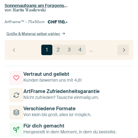
Sonnenaufgang am Forggensee
von
Martin Wasilewski
CHF
110.-
ArtFrame™ –
75×50
cm
Größe & Material selbst wählen
1
2
3
4
…
Vertraut und geliebt
Kunden bewerten uns mit 4,8!
ArtFrame Zufriedenheitsgarantie
Nicht zufrieden? Tausche einmalig um.
Verschiedene Formate
Von klein bis groß, alles ist möglich.
Für dich gemacht
Hergestellt in dem Moment, in dem du bestellst.