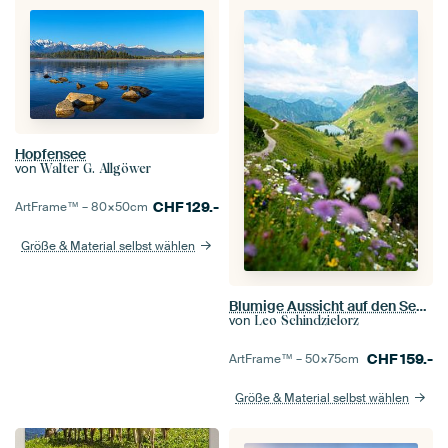
Hopfensee
von
Walter G. Allgöwer
CHF
129.-
ArtFrame™ –
80×50
cm
Größe & Material selbst wählen
Blumige Aussicht auf den Seealpsee in den Allgäuer Alpen
von
Leo Schindzielorz
CHF
159.-
ArtFrame™ –
50×75
cm
Größe & Material selbst wählen