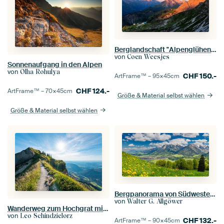
Berglandschaft "Alpenglühen über die Mindelheimer Hütte"
von
Coen Weesjes
Sonnenaufgang in den Alpen
von
Olha Rohulya
CHF
150.-
ArtFrame™ –
95×45
cm
CHF
124.-
ArtFrame™ –
70×45
cm
Größe & Material selbst wählen
Größe & Material selbst wählen
Bergpanorama von Südwesten auf Oberstdorf, Oberallgäu, Allgäu
von
Walter G. Allgöwer
Wanderweg zum Hochgrat mit Blick auf Oberstaufen
von
Leo Schindzielorz
CHF
132.-
ArtFrame™ –
90×45
cm