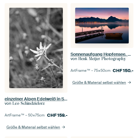
Sonnenaufgang Hopfensee, Allgäu, Bayern, Deutschland
von
Henk Meijer Photography
CHF
150.-
ArtFrame™ –
75×50
cm
Größe & Material selbst wählen
einzelner Alpen Edelweiß in Schwarz/Weiß Stil im Hochformat
von
Leo Schindzielorz
CHF
159.-
ArtFrame™ –
50×75
cm
Größe & Material selbst wählen