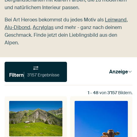
und natürlichem Interieur passen.
Bei Art Heroes bekommst du jedes Motiv als
Leinwand
,
Alu-Dibond
,
Acrylglas
und mehr - ganz nach deinem
Geschmack. Finde jetzt dein Lieblingsbild aus den
Alpen.
Anzeige
Filtern
3'157 Ergebnisse
1
-
48
von
3'157
Bildern.