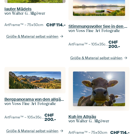
lauter Mädels
von
Walter G. Allgöwer
CHF
114.-
ArtFrame™ –
75×50
cm
Stimmungsvoller See in den allgäuer Alpen in Bayern
von
Voss Fine Art Fotografie
Größe & Material selbst wählen
CHF
ArtFrame™ –
105×35
cm
200.-
Größe & Material selbst wählen
Bergpanorama von den allgäuer Alpen in Bayern
von
Voss Fine Art Fotografie
CHF
Kuh im Allgäu
ArtFrame™ –
105×35
cm
200.-
von
Walter G. Allgöwer
Größe & Material selbst wählen
CHF
114.-
ArtFrame™ –
75×50
cm