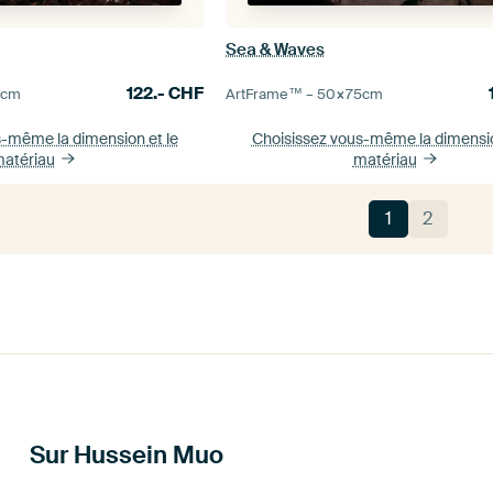
Sea & Waves
122.-
CHF
5
cm
ArtFrame™ –
50×75
cm
s-même la dimension
et le
Choisissez vous-même la dimens
atériau
matériau
1
2
Sur Hussein Muo