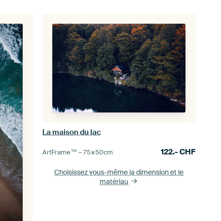
La maison du lac
122.-
CHF
ArtFrame™ –
75×50
cm
Choisissez vous-même la dimension
et le
matériau