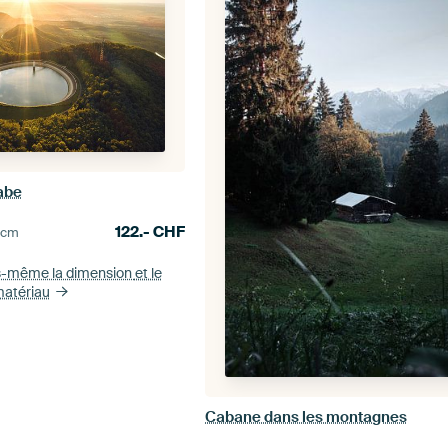
uabe
122.-
CHF
0
cm
s-même la dimension
et le
atériau
Cabane dans les montagnes