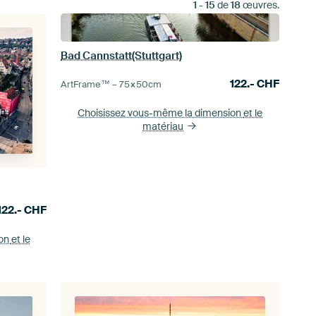
1
-
15
de
18
œuvres.
Bad Cannstatt(Stuttgart)
122.-
CHF
ArtFrame™ –
75×50
cm
Choisissez vous-même la dimension
et le
matériau
122.-
CHF
ion
et le