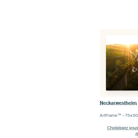
Neckarwestheim
ArtFrame™ –
75×5
Choisissez vou
m