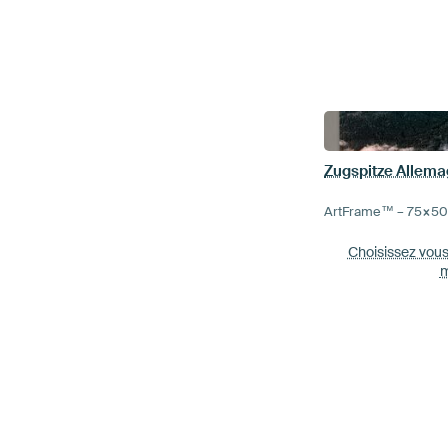
Zugspitze Allem
ArtFrame™ –
75×5
Choisissez vou
m