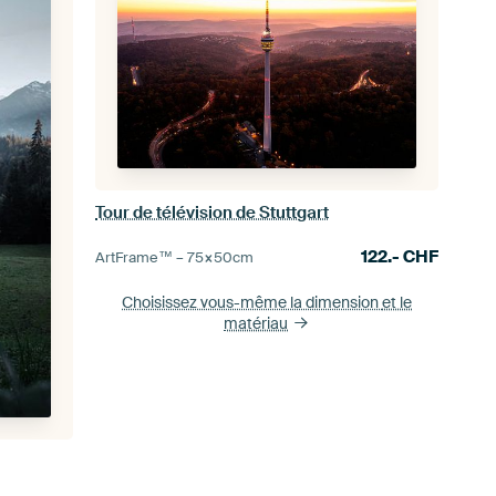
Tour de télévision de Stuttgart
122.-
CHF
ArtFrame™ –
75×50
cm
Choisissez vous-même la dimension
et le
matériau