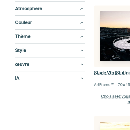
Atmosphère
Couleur
Thème
Style
œuvre
Stade Vfb (Stuttga
IA
ArtFrame™ –
70×4
Choisissez vou
m