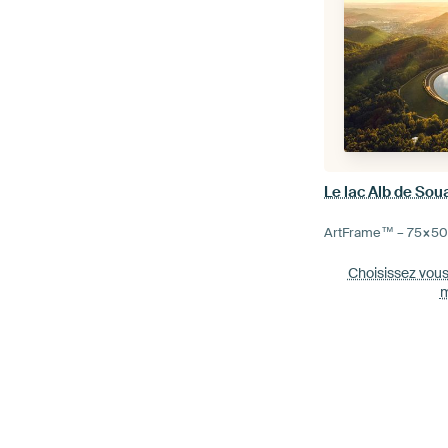
Le lac Alb de So
ArtFrame™ –
75×5
Choisissez vou
m