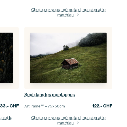
Choisissez vous-même la dimension
et le
matériau
Seul dans les montagnes
133.-
CHF
122.-
CHF
ArtFrame™ –
75×50
cm
ion
et le
Choisissez vous-même la dimension
et le
matériau