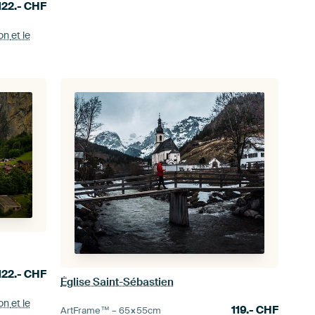
122.-
CHF
ion
et le
122.-
CHF
Église Saint-Sébastien
ion
et le
119.-
CHF
ArtFrame™ –
65×55
cm