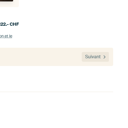
122.-
CHF
ion
et le
Suivant