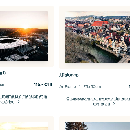
rt)
Tübingen
115.-
CHF
5
cm
ArtFrame™ –
75×50
cm
s-même la dimension
et le
Choisissez vous-même la dimens
atériau
matériau