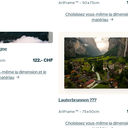
ArtFrame™ –
50×75
cm
Choisissez vous-même la dimens
matériau
agne
122.-
CHF
0
cm
s-même la dimension
et le
atériau
Lauterbrunnen ???
ArtFrame™ –
75×50
cm
Choisissez vous-même la dimens