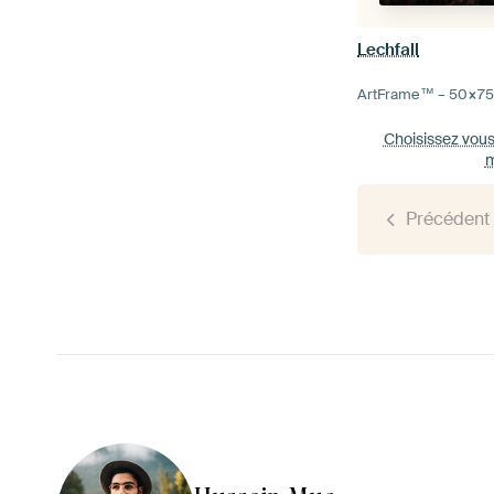
Lechfall
ArtFrame™ –
50×7
Choisissez vou
m
Précédent