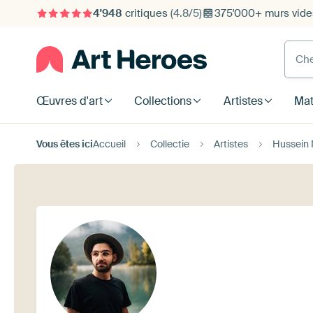
4'948
critiques
(4.8/5)
375'000+ murs vide
Cherc
Œuvres d'art
Collections
Artistes
Mat
Vous êtes ici
Accueil
Collectie
Artistes
Hussein