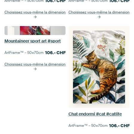
106.-
CHF
106.-
CHF
ArtFrame™ –
50×70
cm
ArtFrame™ –
50×70
cm
Choisissez vous-même la dimension
Choisissez vous-même la dimension
Mountaineer sport art #sport
106.-
CHF
ArtFrame™ –
50×70
cm
Choisissez vous-même la dimension
Chat endormi #cat #catlife
106.-
CHF
ArtFrame™ –
50×70
cm