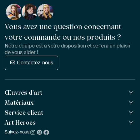
Vous avez une question concernant
votre commande ou nos produits ?
Notre équipe est à votre disposition et se fera un plaisir
de vous aider !
Contactez-nous
Œuvres d'art
Matériaux
Toutes les œuvres
Toutes les collections
Service client
ArtFrame™
POPULAIRE
Tous les artistes
ArtFrame™ en bois
Art Heroes
Questions fréquentes
NOUVEAU
Meilleures ventes
Toile
Commander
Suivez-nous
À propos de nous
Nouveautés
Poster
Paiement