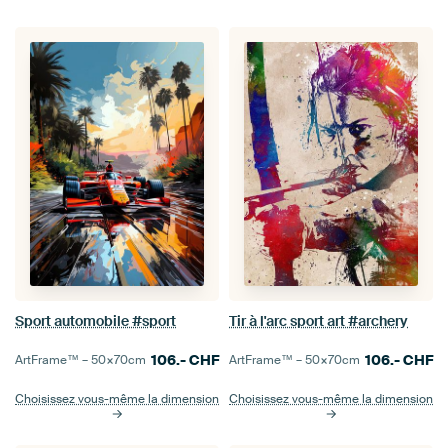
Sport automobile #sport
Tir à l'arc sport art #archery
106.-
CHF
106.-
CHF
ArtFrame™ –
50×70
cm
ArtFrame™ –
50×70
cm
Choisissez vous-même la dimension
Choisissez vous-même la dimension