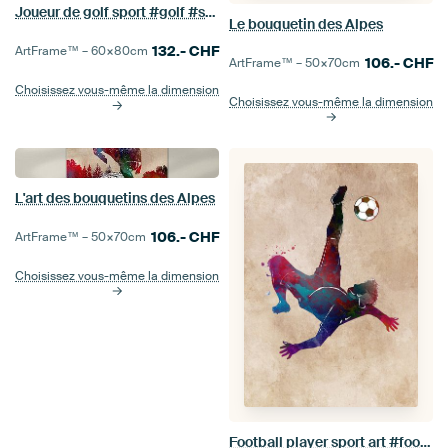
Joueur de golf sport #golf #sport
Le bouquetin des Alpes
132.-
CHF
ArtFrame™ –
60×80
cm
106.-
CHF
ArtFrame™ –
50×70
cm
Choisissez vous-même la dimension
Choisissez vous-même la dimension
L'art des bouquetins des Alpes
106.-
CHF
ArtFrame™ –
50×70
cm
Choisissez vous-même la dimension
Football player sport art #football #soccer