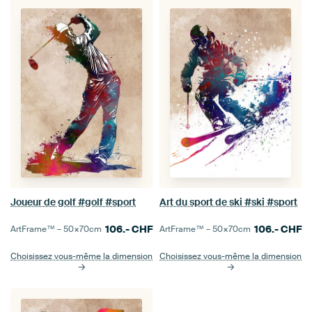
Joueur de golf #golf #sport
Art du sport de ski #ski #sport
106.-
CHF
106.-
CHF
ArtFrame™ –
50×70
cm
ArtFrame™ –
50×70
cm
Choisissez vous-même la dimension
Choisissez vous-même la dimension