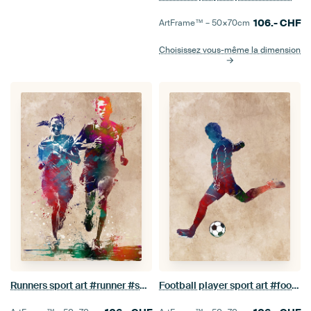
106.-
CHF
ArtFrame™ –
50×70
cm
Choisissez vous-même la dimension
Runners sport art #runner #sport #jogging
Football player sport art #football #soccer