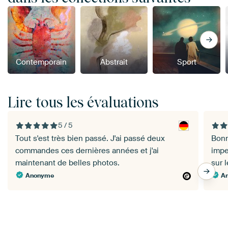
Contemporain
Abstrait
Sport
Lire tous les évaluations
5 / 5
Tout s'est très bien passé. J'ai passé deux
Bonne
commandes ces dernières années et j'ai
impe
maintenant de belles photos.
sur l
Anonyme
A