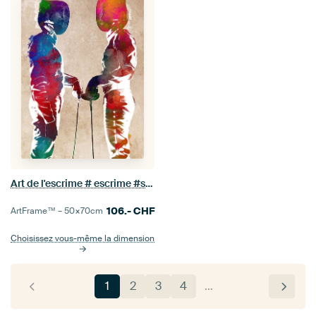
Art de l'escrime # escrime #sport
106.-
CHF
ArtFrame™ –
50×70
cm
Choisissez vous-même la dimension
1
2
3
4
…