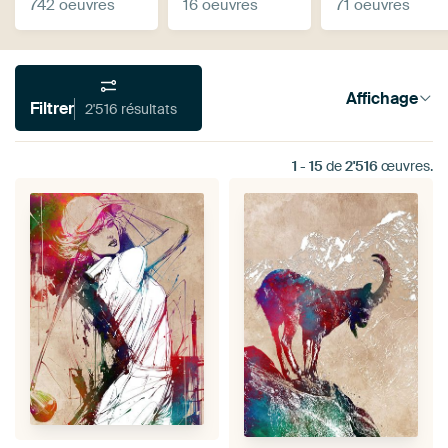
742 oeuvres
16 oeuvres
71 oeuvres
Affichage
Filtrer
2'516 résultats
1
-
15
de
2'516
œuvres.