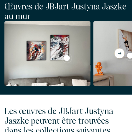
Œuvres de JBJart Justyna Jaszke
au mur
Vi
View Ski alpin #ski #skiing #sp
Les œuvres de JBJart Justyna
Jaszke peuvent être trouvées
dans les collections suivantes