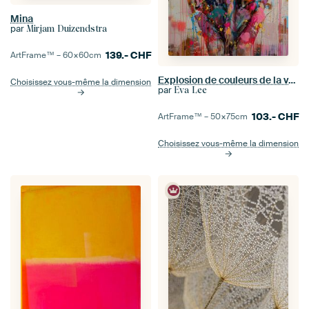
Mina
par
Mirjam Duizendstra
139.-
CHF
ArtFrame™ –
60×60
cm
Explosion de couleurs de la vache écossaise Highlander
Choisissez vous-même la dimension
par
Eva Lee
103.-
CHF
ArtFrame™ –
50×75
cm
Choisissez vous-même la dimension