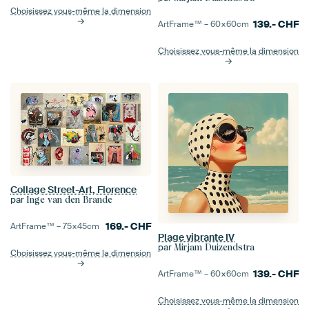
Choisissez vous-même la dimension
139.-
CHF
ArtFrame™ –
60×60
cm
Choisissez vous-même la dimension
Collage Street-Art, Florence
par
Inge van den Brande
169.-
CHF
ArtFrame™ –
75×45
cm
Plage vibrante IV
par
Mirjam Duizendstra
Choisissez vous-même la dimension
139.-
CHF
ArtFrame™ –
60×60
cm
Choisissez vous-même la dimension