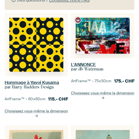
Des questions ?
Consultez notre FAQ
L'ANNONCE
par
db Waterman
175.-
CHF
ArtFrame™ –
75×50
cm
Hommage à Yayoi Kusama
par
Harry Hadders Design
Choisissez vous-même la dimension
115.-
CHF
ArtFrame™ –
60×60
cm
Choisissez vous-même la dimension