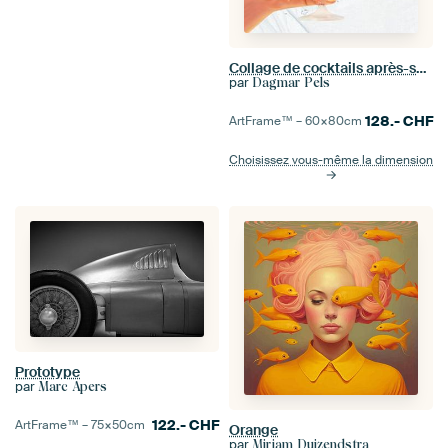
Collage de cocktails après-ski - édition hivernale
par
Dagmar Pels
128.-
CHF
ArtFrame™ –
60×80
cm
Choisissez vous-même la dimension
Prototype
par
Marc Apers
122.-
CHF
ArtFrame™ –
75×50
cm
Orange
par
Mirjam Duizendstra