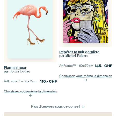
Répétez la nuit dernière
par
Michiel Folkers
145.-
CHF
ArtFrame™ –
60×70
cm
Flamant rose
par
Jonas Loose
Choisissez vous-même la dimension
110.-
CHF
ArtFrame™ –
50×75
cm
Choisissez vous-même la dimension
Plus d'œuvres sous ce conseil