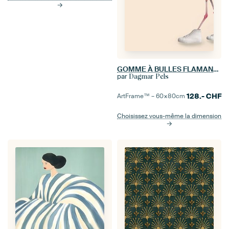
GOMME À BULLES FLAMANT ROSE
par
Dagmar Pels
128.-
CHF
ArtFrame™ –
60×80
cm
Choisissez vous-même la dimension