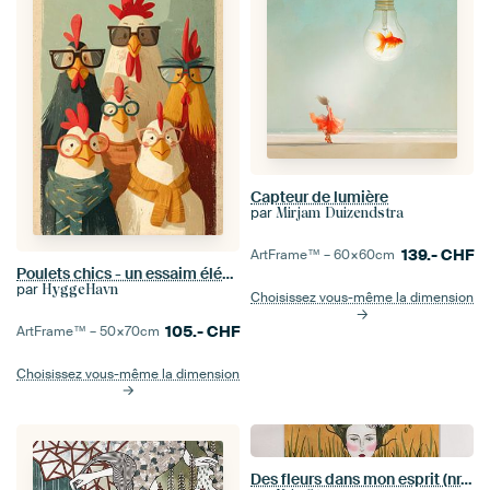
Capteur de lumière
par
Mirjam Duizendstra
139.-
CHF
ArtFrame™ –
60×60
cm
Poulets chics - un essaim élégant d'amis à plumes
par
HyggeHavn
Choisissez vous-même la dimension
105.-
CHF
ArtFrame™ –
50×70
cm
Choisissez vous-même la dimension
Des fleurs dans mon esprit (nr.2020-17)