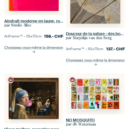
Abstrait moderne en jaune, rose et orange
par
Studio Allee
Douceur de la nature : des bouffées de gouttelettes d'eau dans des tons naturels et calmes
159.-
CHF
ArtFrame™ –
55×70
cm
par
Marjolijn van den Berg
Choisissez vous-même la dimension
137.-
CHF
ArtFrame™ –
50×75
cm
Choisissez vous-même la dimension
NO MOSQUITO
par
db Waterman