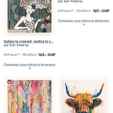
par
Kris Stuurop
127.-
CHF
ArtFrame™ –
60×60
cm
Choisissez vous-même la dimension
Suivez le courant, sentez le courant, soyez le courant...
par
Kris Stuurop
123.-
CHF
ArtFrame™ –
60×60
cm
Choisissez vous-même la dimension