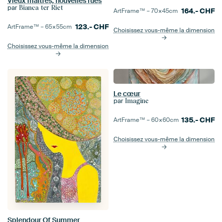
Vieux maîtres, nouvelles rues
par
Bianca ter Riet
164.-
CHF
ArtFrame™ –
70×45
cm
123.-
CHF
ArtFrame™ –
65×55
cm
Choisissez vous-même la dimension
Choisissez vous-même la dimension
Le cœur
par
Imagine
135.-
CHF
ArtFrame™ –
60×60
cm
Choisissez vous-même la dimension
Splendour Of Summer