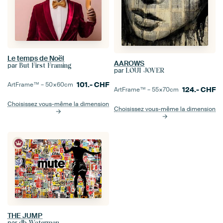
Le temps de Noël
AAROWS
par
But First Framing
par
LOUI JOVER
101.-
CHF
ArtFrame™ –
50×60
cm
124.-
CHF
ArtFrame™ –
55×70
cm
Choisissez vous-même la dimension
Choisissez vous-même la dimension
THE JUMP
par
db Waterman