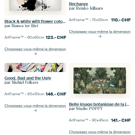
Recharge
par
Remko Killaars
110.-
CHF
ArtFrame™ –
75×50
cm
Black & white with flower colour splash
par
Bianca ter Riet
Choisissez vous-même la dimension
123.-
CHF
ArtFrame™ –
60×60
cm
Choisissez vous-même la dimension
Good, Bad and the Ugly
par
Michiel Folkers
146.-
CHF
ArtFrame™ –
85×50
cm
Belle image botanique de la jungle avec des fougères et des fleurs
Choisissez vous-même la dimension
par
Studio POPPY
141.-
CHF
ArtFrame™ –
90×45
cm
Choisissez vous-même la dimension