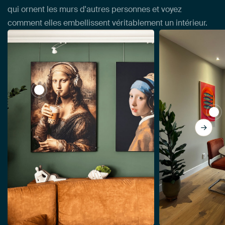
qui ornent les murs d'autres personnes et voyez
comment elles embellissent véritablement un intérieur.
View La Joconde avec un casque audio et un bubble
View