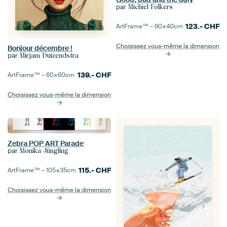
par
Michiel Folkers
123.-
CHF
ArtFrame™ –
90×40
cm
Choisissez vous-même la dimension
Bonjour décembre !
par
Mirjam Duizendstra
139.-
CHF
ArtFrame™ –
60×60
cm
Choisissez vous-même la dimension
Zebra POP ART Parade
par
Monika Jüngling
115.-
CHF
ArtFrame™ –
105×35
cm
Choisissez vous-même la dimension