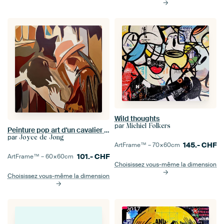
Wild thoughts
par
Michiel Folkers
Peinture pop art d'un cavalier avec son cheval
par
Joyce de Jong
145.-
CHF
ArtFrame™ –
70×60
cm
101.-
CHF
ArtFrame™ –
60×60
cm
Choisissez vous-même la dimension
Choisissez vous-même la dimension