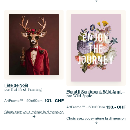
Fête de Noël
par
But First Framing
Floral II Sentiment, Wild Apple Portfolio
par
Wild Apple
101.-
CHF
ArtFrame™ –
50×60
cm
133.-
CHF
ArtFrame™ –
60×80
cm
Choisissez vous-même la dimension
Choisissez vous-même la dimension