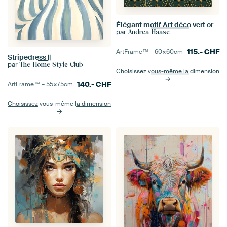
Élégant motif Art déco vert or
par
Andrea Haase
115.-
CHF
ArtFrame™ –
60×60
cm
Stripedress ||
par
The Home Style Club
Choisissez vous-même la dimension
140.-
CHF
ArtFrame™ –
55×75
cm
Choisissez vous-même la dimension