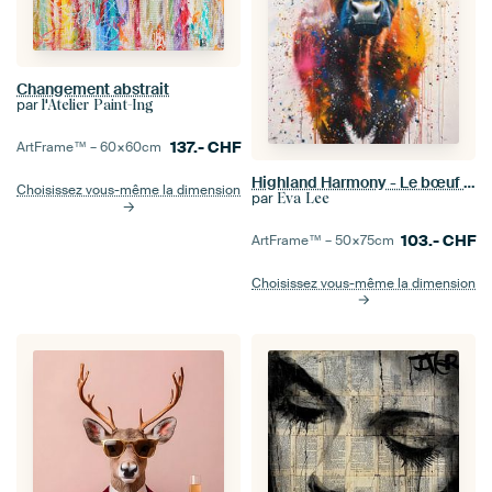
Changement abstrait
par
l'Atelier Paint-Ing
137.-
CHF
ArtFrame™ –
60×60
cm
Highland Harmony - Le bœuf pittoresque en couleurs - Scottish Highlander
Choisissez vous-même la dimension
par
Eva Lee
103.-
CHF
ArtFrame™ –
50×75
cm
Choisissez vous-même la dimension