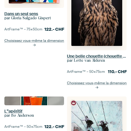
Dans un seul sens
par
Gloria Salgado Gispert
122.-
CHF
ArtFrame™ –
75×50
cm
Choisissez vous-même la dimension
Une belle chouette (chouette aigle) sur un fond noir foncé
par
Lotte van Alderen
110.-
CHF
ArtFrame™ –
50×75
cm
Choisissez vous-même la dimension
L'''apéritif
par
Bo Anderson
122.-
CHF
ArtFrame™ –
50×75
cm