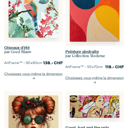
Oiseaux d'été
Peinture abstraite
par
Goed Blauw
par
Collection Moderne
138.-
CHF
ArtFrame™ –
60×80
cm
118.-
CHF
ArtFrame™ –
50×70
cm
Choisissez vous-même la dimension
Choisissez vous-même la dimension
Good, bad and the ugly