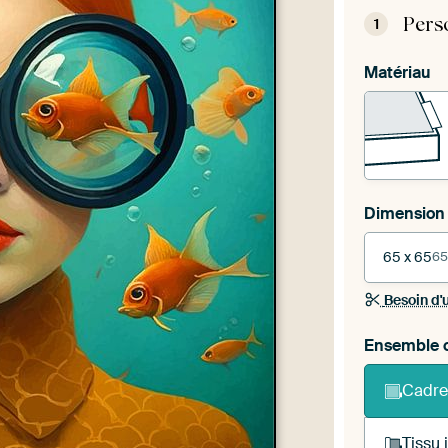
Pers
1
Matériau
Dimension
65 x 65
65
Besoin d'
Ensemble c
Cadre
Tissu