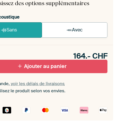
sissez des options supplémentaires
coustique
Sans
Avec
n akoestiek probleem? Voeg akoestisch materiaal
e ArtFrame set.
164.-
CHF
Ajouter au panier
ande,
voir les délais de livraisons
isez le produit selon vos envies.