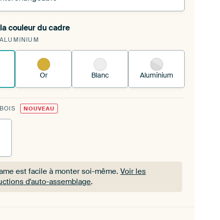
la couleur du cadre
 tendez une nouvelle impression dans votre cadre
 ALUMINIUM
 existant
Voici comment cela fonctionne.
Or
Blanc
Aluminium
 BOIS
NOUVEAU
rame est facile à monter soi-même.
Voir les
ructions d'auto-assemblage
.
rame est facile à monter soi-même.
Voir les
ructions d'auto-assemblage
.