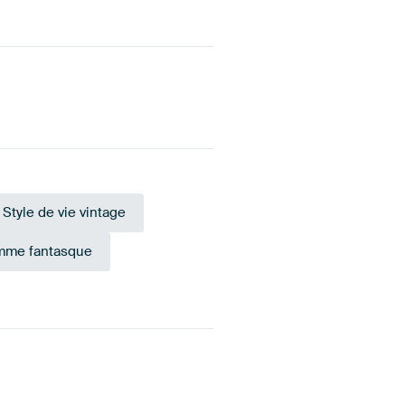
Style de vie vintage
mme fantasque
Vert
raude
Vert
Anthracite