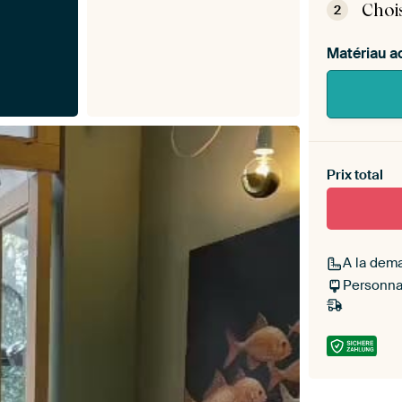
Choi
2
Matériau a
Heb je ee
toe aan j
Prix total
A la dem
Personnal