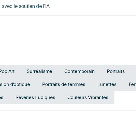
avec le soutien de l'IA
Pop Art
Surréalisme
Contemporain
Portraits
usion d'optique
Portraits de femmes
Lunettes
Fe
és
Rêveries Ludiques
Couleurs Vibrantes
ron
Bronze
Orange
Or
Taupe
éme