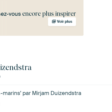
encore plus inspirer
sez-vous
Voir plus
izendstra
s
-marins’ par Mirjam Duizendstra
t