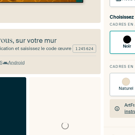
Choisissez 
Vous
CADRES EN
d'art
vous
, sur votre mur
Noir
ication et saisissez le code œuvre
1
245
624
OS
Android
CADRES EN
Naturel
ArtF
inst
ArtF
inst