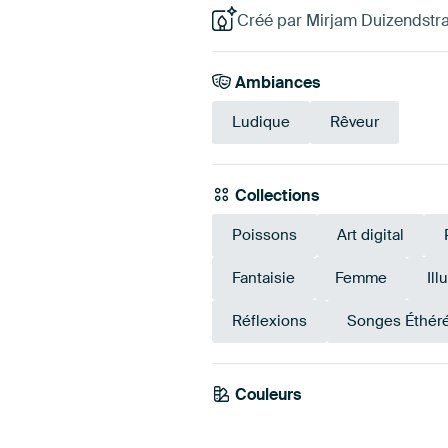
Créé par Mirjam Duizendstra 
Ambiances
Ludique
Rêveur
Collections
Poissons
Art digital
Fantaisie
Femme
Ill
Réflexions
Songes Éthér
Couleurs
Sarcelle
Turquoise
Mar