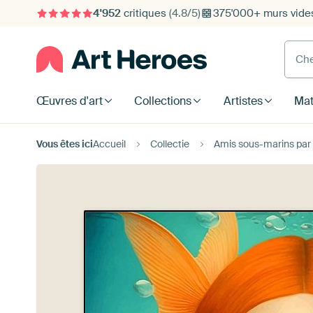
4'952
critiques
(4.8/5)
375'000+ murs vide
Cherc
Œuvres d'art
Collections
Artistes
Mat
Vous êtes ici
Accueil
Collectie
Amis sous-marins par