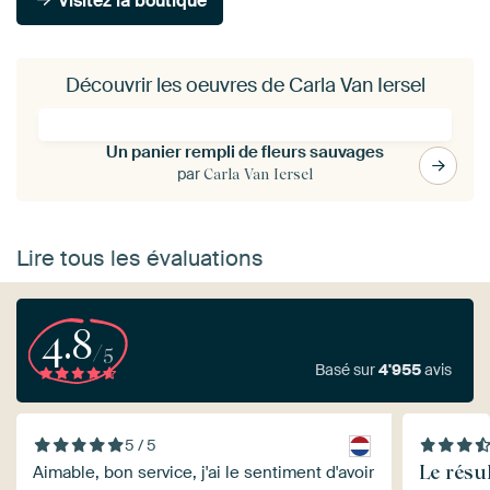
Visitez la boutique
Découvrir les oeuvres de Carla Van Iersel
Un panier rempli de fleurs sauvages
par
Carla Van Iersel
Lire tous les évaluations
4.8
/5
Basé sur
4'955
avis
5 / 5
Le résu
Aimable, bon service, j'ai le sentiment d'avoir