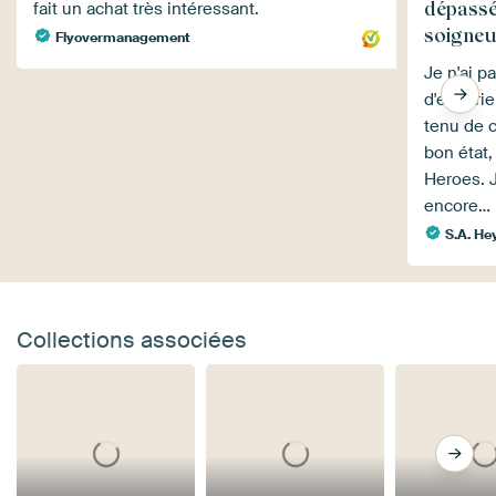
dépassé
fait un achat très intéressant.
soigneu
Flyovermanagement
Je n'ai 
d'expéri
tenu de 
bon état
Heroes. 
encore…
S.A. He
Collections associées