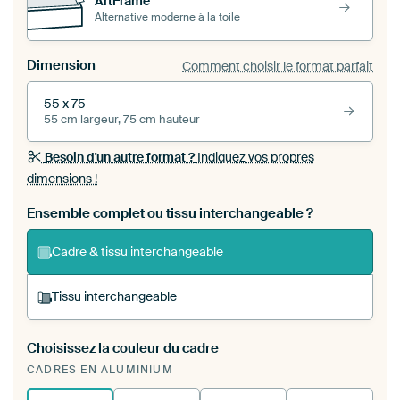
ArtFrame™
Alternative moderne à la toile
Dimension
Comment choisir le format parfait
55 x 75
55 cm largeur, 75 cm hauteur
Besoin d'un autre format ?
Indiquez vos propres
dimensions !
Ensemble complet ou tissu interchangeable ?
Cadre & tissu interchangeable
Tissu interchangeable
Choisissez la couleur du cadre
Vous tendez une nouvelle impression dans
CADRES EN ALUMINIUM
votre cadre d'art existant
Voici comment cela
fonctionne.