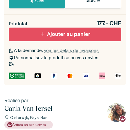
Sans
Avec
Heb je een akoestiek probleem? Voeg akoestisch
177.-
CHF
materiaal toe aan je ArtFrame set.
Prix total
Ajouter au panier
A la demande,
voir les délais de livraisons
Personnalisez le produit selon vos envies.
Réalisé par
Carla Van Iersel
Oisterwijk, Pays-Bas
Artiste en exclusivité