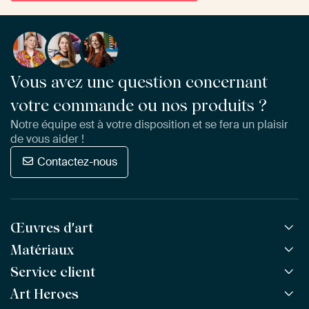
Vous avez une question concernant
votre commande ou nos produits ?
Notre équipe est à votre disposition et se fera un plaisir
de vous aider !
Contactez-nous
Œuvres d'art
Matériaux
Toutes les œuvres
Toutes les collections
Service client
ArtFrame™
POPULAIRE
Tous les artistes
ArtFrame™ en bois
Art Heroes
Questions fréquentes
NOUVEAU
Meilleures ventes