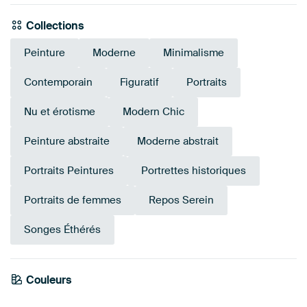
Collections
Peinture
Moderne
Minimalisme
Contemporain
Figuratif
Portraits
Nu et érotisme
Modern Chic
Peinture abstraite
Moderne abstrait
Portraits Peintures
Portrettes historiques
Portraits de femmes
Repos Serein
Songes Éthérés
Couleurs
Bronze
Taupe
Beige
Marron
Gris