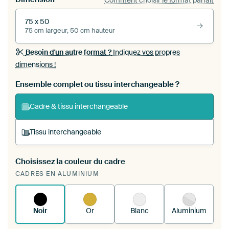
75 x 50
75 cm largeur, 50 cm hauteur
Besoin d'un autre format ?
Indiquez vos propres
dimensions !
Ensemble complet ou tissu interchangeable ?
Cadre & tissu interchangeable
Tissu interchangeable
Choisissez la couleur du cadre
Vous tendez une nouvelle impression dans
CADRES EN ALUMINIUM
votre cadre d'art existant
Voici comment cela
fonctionne.
Noir
Or
Blanc
Aluminium