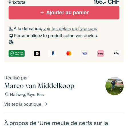
155.-
CHF
materiaal toe aan je ArtFrame set.
Prix total
Ajouter au panier
A la demande,
voir les délais de livraisons
Personnalisez le produit selon vos envies.
Réalisé par
Marco van Middelkoop
Halfweg, Pays-Bas
Visitez la boutique
À propos de ‘Une meute de cerfs sur la