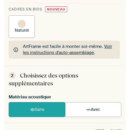
CADRES EN BOIS
NOUVEAU
Naturel
ArtFrame est facile à monter soi-même.
Voir
les instructions d'auto-assemblage
.
ArtFrame est facile à monter soi-même.
Voir
les instructions d'auto-assemblage
.
Choisissez des options
2
supplémentaires
Matériau acoustique
Sans
Avec
Heb je een akoestiek probleem? Voeg akoestisch