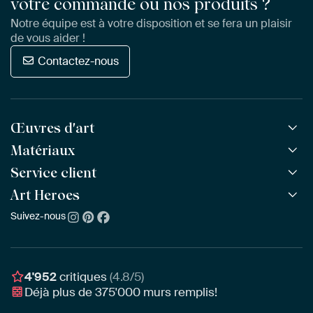
votre commande ou nos produits ?
Notre équipe est à votre disposition et se fera un plaisir
de vous aider !
Contactez-nous
Œuvres d'art
Matériaux
Toutes les œuvres
Toutes les collections
Service client
ArtFrame™
POPULAIRE
Tous les artistes
ArtFrame™ en bois
Art Heroes
Questions fréquentes
NOUVEAU
Meilleures ventes
Toile
Commander
Suivez-nous
À propos de nous
Nouveautés
Poster
Paiement
Durabilité
Délai & Livraison
Notre équipe
Montage & Accrochage
Récompenses
4'952
critiques
(4.8/5)
Chèques cadeaux
Déjà plus de
375'000
murs remplis!
Professionnels