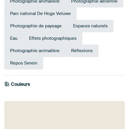
Photographie animalière
Photographie aérienne
Parc national De Hoge Veluwe
Photographie de paysage
Espaces naturels
Eau
Effets photographiques
Photographie animalière
Réflexions
Repos Serein
Vert
Couleurs
Anthracite
Beige
Taupe
Gris
Bleu Marine
émeraude