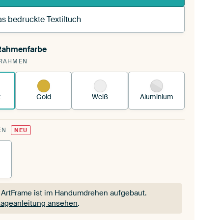
s bedruckte Textiltuch
 Rahmenfarbe
pannst einen wechselbaren Textiltuch in deinen
RAHMEN
andenen ArtFrame™.
So funktioniert es.
z
Gold
Weiß
Aluminium
EN
NEU
 ArtFrame ist im Handumdrehen aufgebaut.
ageanleitung ansehen
.