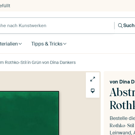
füllt
e nach Kunstwerken
Such
erialien
Tipps & Tricks
m Rothko-Stil in Grün von Dina Dankers
von
Dina D
Abst
Rothk
Bestelle d
Rothko-Stil
Leinwand, A