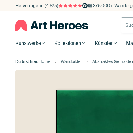
Hervorragend
(4.8/5)
375'000+ Wände ge
Such
Kunstwerke
Kollektionen
Künstler
Mat
Du bist hier:
Home
Wandbilder
Abstraktes Gemälde i