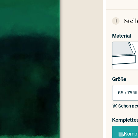
Stel
1
Material
Größe
55 x 75
55
Schon ge
Komplette
Kompl