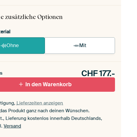
 ArtFrame ist im Handumdrehen aufgebaut.
ageanleitung ansehen
.
e zusätzliche Optionen
erial
Ohne
Mit
CHF
177.-
s
In den Warenkorb
tigung,
Lieferzeiten anzeigen
 das Produkt ganz nach deinen Wünschen.
t., Lieferung kostenlos innerhalb Deutschlands,
l.
Versand