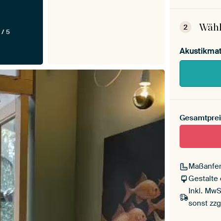
Dein
Mont
Wähl
2
 / 5
Akustikmat
Gesamtprei
Maßanfer
Gestalte
Inkl. MwS
sonst zzg