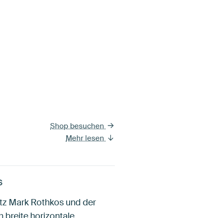
Shop besuchen
Mehr lesen
s
atz Mark Rothkos und der
h breite horizontale