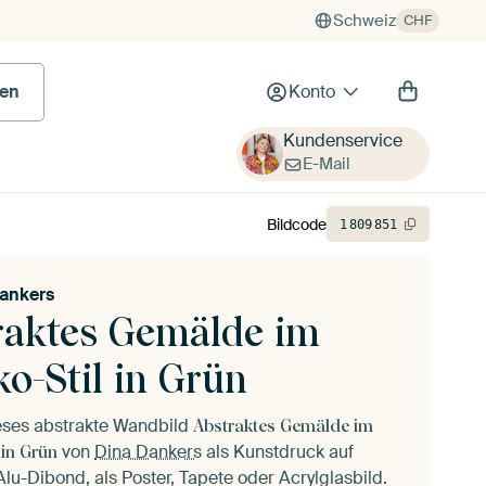
Schweiz
CHF
en
Konto
Kundenservice
E-Mail
Bildcode
1
809
851
ankers
raktes Gemälde im
o-Stil in Grün
ieses abstrakte Wandbild
Abstraktes Gemälde im
von
Dina Dankers
als Kunstdruck auf
 in Grün
lu-Dibond, als Poster, Tapete oder Acrylglasbild.