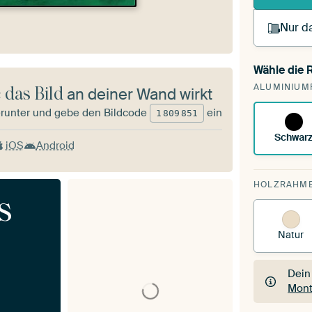
Nur da
Wähle die
Du s
ALUMINIUM
vorh
 das Bild
an deiner Wand wirkt
runter und gebe den Bildcode
ein
1
809
851
Schwar
iOS
Android
HOLZRAHM
s
Natur
Dein
Mont