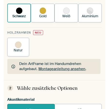
funktioniert es.
Schwarz
Gold
Weiß
Aluminium
HOLZRAHMEN
NEU
Natur
Dein ArtFrame ist im Handumdrehen
aufgebaut.
Montageanleitung ansehen
.
Dein ArtFrame ist im Handumdrehen
aufgebaut.
Montageanleitung ansehen
.
Wähle zusätzliche Optionen
2
Akustikmaterial