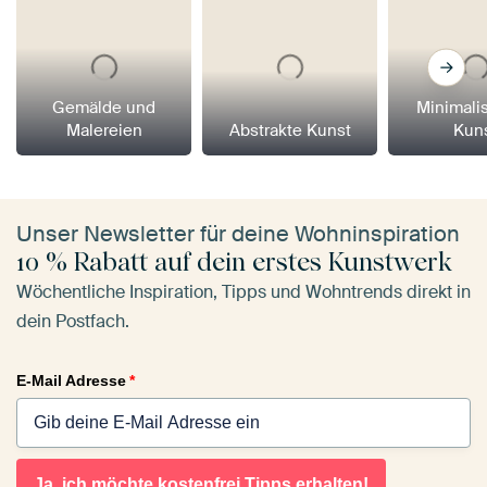
Gemälde und
Minimali
Malereien
Abstrakte Kunst
Kun
Unser Newsletter für deine Wohninspiration
10 % Rabatt auf dein erstes Kunstwerk
Wöchentliche Inspiration, Tipps und Wohntrends direkt in
dein Postfach.
E-Mail Adresse
*
Ja, ich möchte kostenfrei Tipps erhalten!