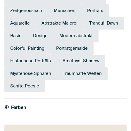
Zeitgenössisch
Menschen
Porträts
Aquarelle
Abstrakte Malerei
Tranquil Dawn
Basic
Design
Modern abstrakt
Colorful Painting
Porträtgemälde
Historische Porträts
Amethyst Shadow
Mysteriöse Sphären
Traumhafte Welten
Sanfte Poesie
Farben
Salbeigrün
Mauve
Lila
Taupe
Braun
Rosa
Beige
Blau
Bordeaux
Flieder