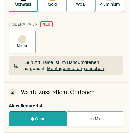
Schwarz
Gold
Weiß
Aluminium
HOLZRAHMEN
NEU
Natur
Dein ArtFrame ist im Handumdrehen
aufgebaut.
Montageanleitung ansehen
.
Dein ArtFrame ist im Handumdrehen
aufgebaut.
Montageanleitung ansehen
.
Wähle zusätzliche Optionen
2
Akustikmaterial
Ohne
Mit