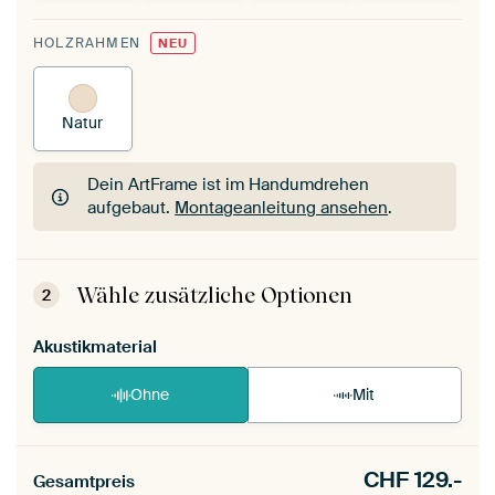
HOLZRAHMEN
NEU
Natur
Dein ArtFrame ist im Handumdrehen
aufgebaut.
Montageanleitung ansehen
.
Dein ArtFrame ist im Handumdrehen
aufgebaut.
Montageanleitung ansehen
.
Wähle zusätzliche Optionen
2
Akustikmaterial
Ohne
Mit
CHF
129.-
Gesamtpreis