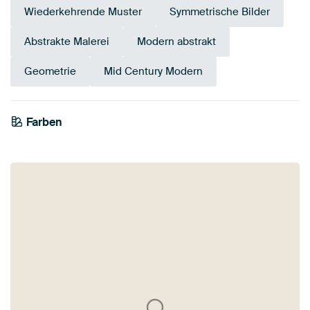
Wiederkehrende Muster
Symmetrische Bilder
Abstrakte Malerei
Modern abstrakt
Geometrie
Mid Century Modern
Farben
Beige
Taupe
Anthrazit
Grau