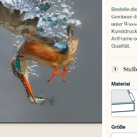
Bestelle di
Gewinner de
unter Wass
Kunstdruck 
ArtFrame od
Qualität.
Stel
1
Material
Größe