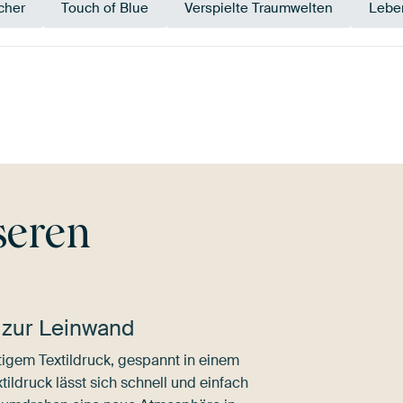
cher
Touch of Blue
Verspielte Traumwelten
Lebe
Blau
Braun
Teal
seren
 zur Leinwand
igem Textildruck, gespannt in einem
ldruck lässt sich schnell und einfach