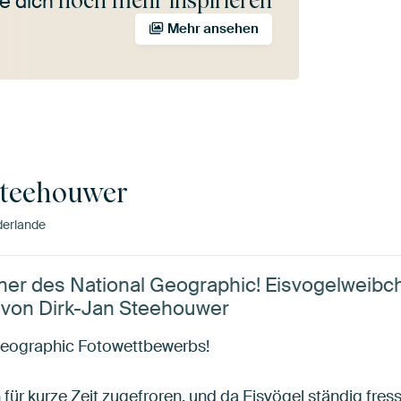
noch mehr inspirieren
e dich
Mehr ansehen
Steehouwer
derlande
ner des National Geographic! Eisvogelweibch
 von Dirk-Jan Steehouwer
Geographic Fotowettbewerbs!
für kurze Zeit zugefroren, und da Eisvögel ständig fres