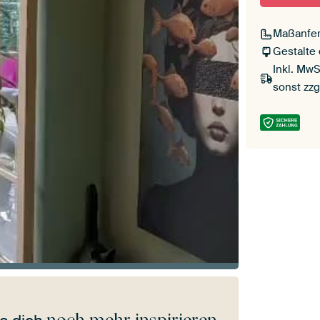
Maßanfer
Gestalte
Inkl. MwS
sonst zzg