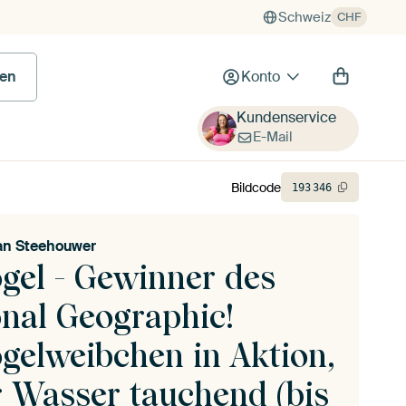
Schweiz
CHF
en
Konto
Kundenservice
E-Mail
Bildcode
193
346
an Steehouwer
ogel - Gewinner des
onal Geographic!
ogelweibchen in Aktion,
r Wasser tauchend (bis