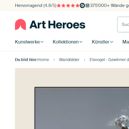
Hervorragend
(4.8/5)
375'000+ Wände ge
Such
Kunstwerke
Kollektionen
Künstler
Mat
Du bist hier:
Home
Wandbilder
Eisvogel - Gewinner des National Geogr