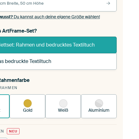
 cm Breite, 50 cm Höhe
wusst?
Du kannst auch deine eigene Größe wählen!
s ArtFrame-Set?
ettset: Rahmen und bedrucktes Textiltuch
s bedruckte Textiltuch
 Rahmenfarbe
pannst einen wechselbaren Textiltuch in deinen
RAHMEN
andenen ArtFrame™.
So funktioniert es.
z
Gold
Weiß
Aluminium
EN
NEU