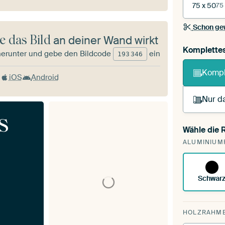
75 x 50
75
Schon ge
e das Bild
an deiner Wand wirkt
Komplette
herunter und gebe den Bildcode
ein
193
346
Kompl
iOS
Android
Nur da
s
Wähle die
Du s
ALUMINIUM
vorh
Schwar
HOLZRAHM