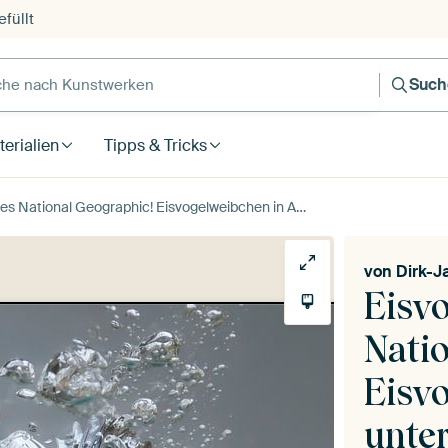
füllt
e nach Kunstwerken
Such
erialien
Tipps & Tricks
aphic! Eisvogelweibchen in Aktion, unter Wasser tauchend (bis von Dirk-Jan Steehouwer
von
Dirk-J
Eisv
Nati
Eisv
unte