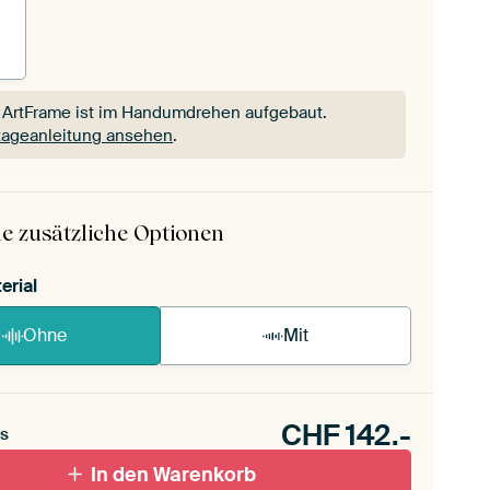
 ArtFrame ist im Handumdrehen aufgebaut.
ageanleitung ansehen
.
 ArtFrame ist im Handumdrehen aufgebaut.
ageanleitung ansehen
.
e zusätzliche Optionen
erial
Ohne
Mit
CHF
142.-
s
In den Warenkorb