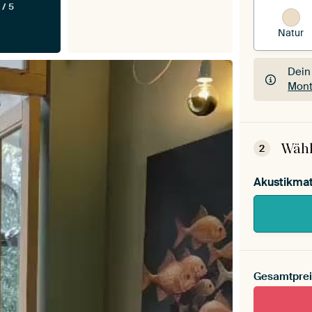
 / 5
Natur
Dein
Mont
Dein
Mont
Wähl
2
Akustikmat
Gesamtprei