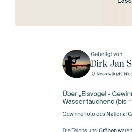
Lass
Mehr ansehen
Gefertigt von
Dirk-Jan 
Noordwijk (zh), Nie
Über „Eisvogel - Gewin
Wasser tauchend (bis “
Gewinnerfoto des National 
Die Teiche und Gräben waren 