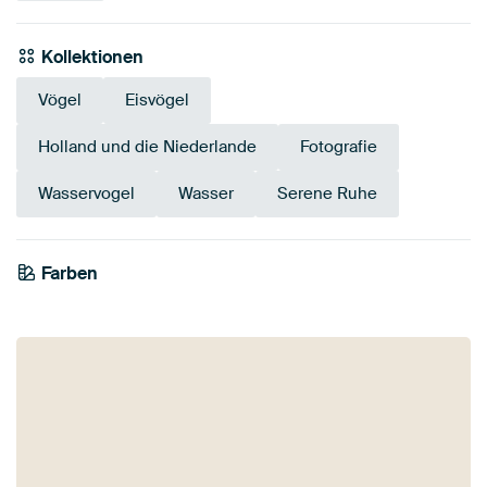
Kollektionen
Vögel
Eisvögel
Holland und die Niederlande
Fotografie
Wasservogel
Wasser
Serene Ruhe
Farben
Blau
Teal
Anthrazit
Grau
Mauve
Marineblau