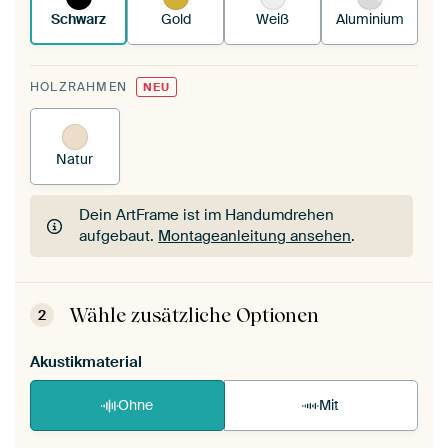
Schwarz
Gold
Weiß
Aluminium
HOLZRAHMEN
NEU
Natur
Dein ArtFrame ist im Handumdrehen
aufgebaut.
Montageanleitung ansehen
.
Dein ArtFrame ist im Handumdrehen
aufgebaut.
Montageanleitung ansehen
.
Wähle zusätzliche Optionen
2
Akustikmaterial
Ohne
Mit