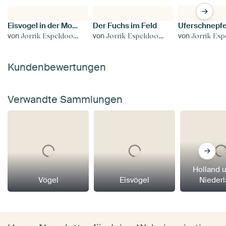
Eisvogel in der Morgenstille
Der Fuchs im Feld
von
von
von
Jorrik Espeldoorn
Jorrik Espeldoorn
Jorrik Espe
Kundenbewertungen
Verwandte Sammlungen
Holland 
Vögel
Eisvögel
Nieder