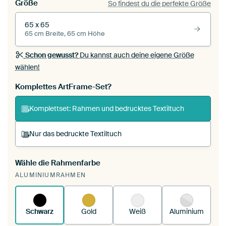
Größe
So findest du die perfekte Größe
65 x 65
65 cm Breite, 65 cm Höhe
Schon gewusst?
Du kannst auch deine eigene Größe
wählen!
Komplettes ArtFrame-Set?
Komplettset: Rahmen und bedrucktes Textiltuch
Nur das bedruckte Textiltuch
Wähle die Rahmenfarbe
Du spannst einen wechselbaren Textiltuch in
ALUMINIUMRAHMEN
deinen vorhandenen ArtFrame™.
So
funktioniert es.
Schwarz
Gold
Weiß
Aluminium