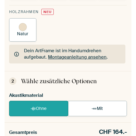
HOLZRAHMEN
NEU
Natur
Dein ArtFrame ist im Handumdrehen
aufgebaut.
Montageanleitung ansehen
.
Dein ArtFrame ist im Handumdrehen
aufgebaut.
Montageanleitung ansehen
.
Wähle zusätzliche Optionen
2
Akustikmaterial
Ohne
Mit
CHF
164.-
Gesamtpreis