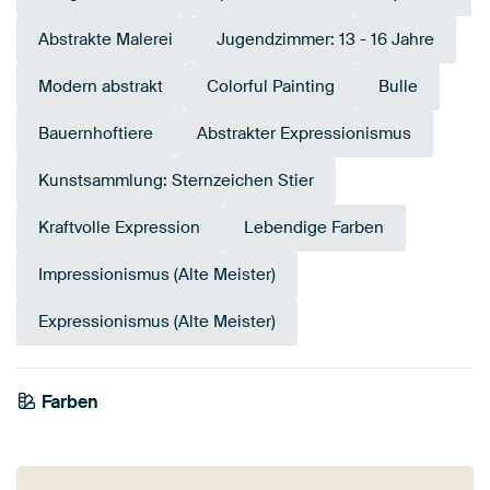
Abstrakte Malerei
Jugendzimmer: 13 - 16 Jahre
Modern abstrakt
Colorful Painting
Bulle
Bauernhoftiere
Abstrakter Expressionismus
Kunstsammlung: Sternzeichen Stier
Kraftvolle Expression
Lebendige Farben
Impressionismus (Alte Meister)
Expressionismus (Alte Meister)
Farben
Terrakotta
Taupe
Rot
Smaragdgrün
Braun
Rosa
Salbeigrün
Beige
Early Dew
Koralle