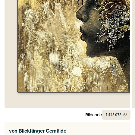
Bildcode
1
445
078
von
Blickfänger Gemälde