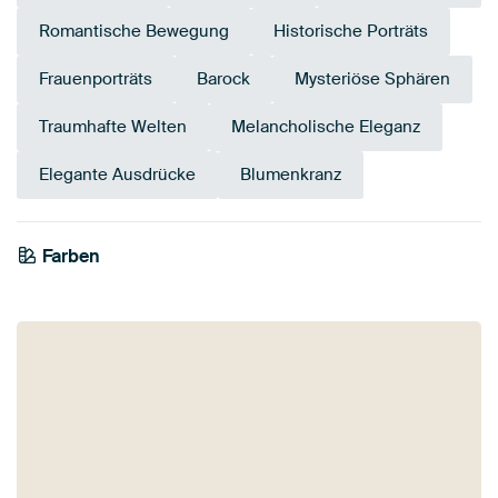
Romantische Bewegung
Historische Porträts
Frauenporträts
Barock
Mysteriöse Sphären
Traumhafte Welten
Melancholische Eleganz
Elegante Ausdrücke
Blumenkranz
Farben
Salbeigrün
Olivgrün
Grau
Beige
Gelb
Taupe
Gold
Anthrazit
Bronze