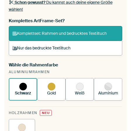
Schon gewusst?
Du kannst auch deine eigene Größe
wählen!
Komplettes ArtFrame-Set?
Komplettset: Rahmen und bedrucktes Textiltuch
Nur das bedruckte Textiltuch
Wähle die Rahmenfarbe
Du spannst einen wechselbaren Textiltuch in
ALUMINIUMRAHMEN
deinen vorhandenen ArtFrame™.
So
funktioniert es.
Schwarz
Gold
Weiß
Aluminium
HOLZRAHMEN
NEU