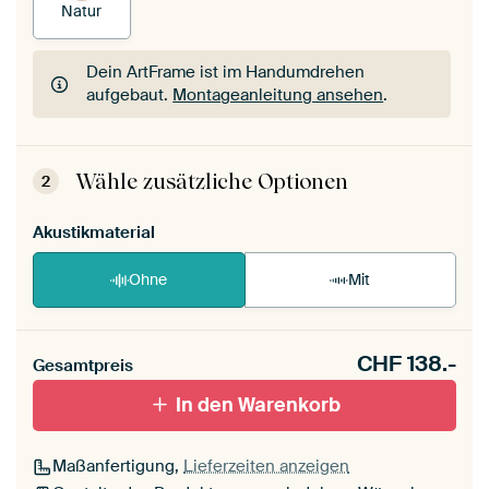
Natur
Dein ArtFrame ist im Handumdrehen
aufgebaut.
Montageanleitung ansehen
.
Dein ArtFrame ist im Handumdrehen
aufgebaut.
Montageanleitung ansehen
.
Wähle zusätzliche Optionen
2
Akustikmaterial
Ohne
Mit
CHF
138.-
Gesamtpreis
In den Warenkorb
Maßanfertigung,
Lieferzeiten anzeigen