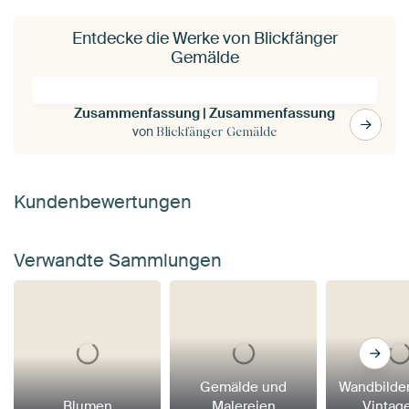
Entdecke die Werke von Blickfänger
Gemälde
Zusammenfassung | Zusammenfassung
von
Blickfänger Gemälde
Kundenbewertungen
Verwandte Sammlungen
Gemälde und
Wandbilder
Blumen
Malereien
Vintage