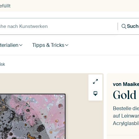
füllt
e nach Kunstwerken
Such
erialien
Tipps & Tricks
isk
von
Maaike
Gold
Bestelle di
auf Leinwan
Acrylglasbi