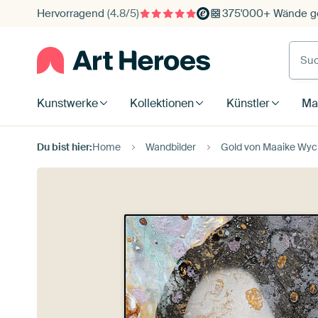
Hervorragend
(4.8/5)
375'000+ Wände ge
Such
Kunstwerke
Kollektionen
Künstler
Mat
Du bist hier:
Home
Wandbilder
Gold von Maaike Wyc