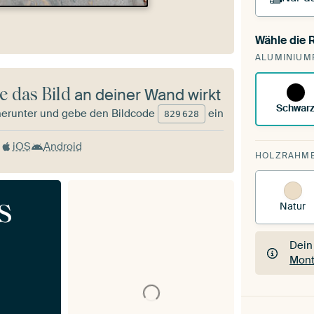
Wähle die
Du s
ALUMINIUM
vorh
e das Bild
an deiner Wand wirkt
Schwar
herunter und gebe den Bildcode
ein
829
628
iOS
Android
HOLZRAHM
s
Natur
Dein
Mont
Dein
Mont