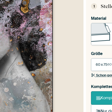
Stel
1
Material
Größe
60 x 75
60
Schon ge
Komplette
Kompl
Nur da