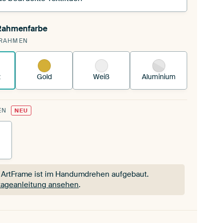
 Rahmenfarbe
pannst einen wechselbaren Textiltuch in deinen
RAHMEN
andenen ArtFrame™.
So funktioniert es.
z
Gold
Weiß
Aluminium
EN
NEU
 ArtFrame ist im Handumdrehen aufgebaut.
ageanleitung ansehen
.
 ArtFrame ist im Handumdrehen aufgebaut.
ageanleitung ansehen
.