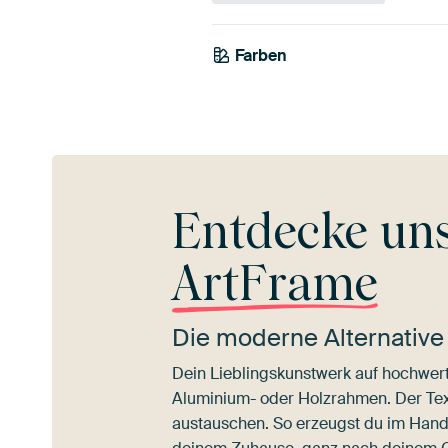
Farben
Grau
Mauve
Tau
Entdecke un
ArtFrame
Die moderne Alternative
Dein Lieblingskunstwerk auf hochwert
Aluminium- oder Holzrahmen. Der Texti
austauschen. So erzeugst du im Han