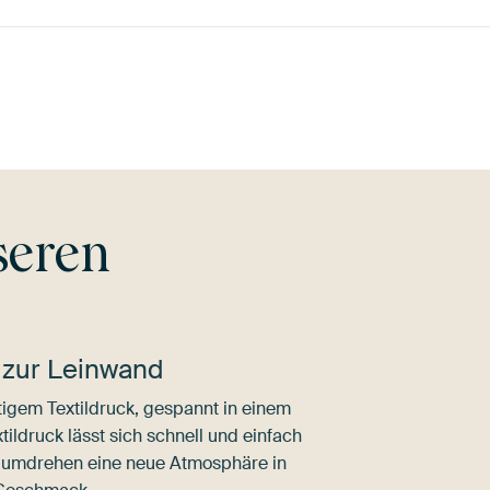
pe
Rosa
Braun
Beige
Flieder
Br
seren
 zur Leinwand
igem Textildruck, gespannt in einem
ldruck lässt sich schnell und einfach
dumdrehen eine neue Atmosphäre in