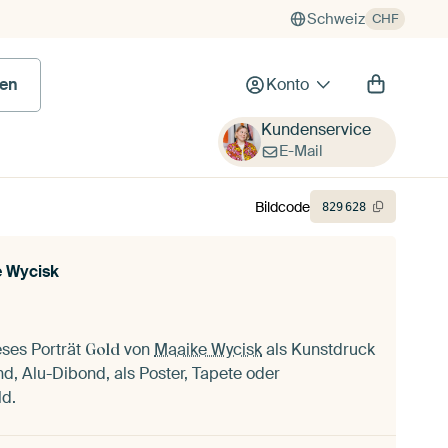
Schweiz
CHF
en
Konto
Kundenservice
E-Mail
Bildcode
829
628
 Wycisk
eses Porträt
von
Maaike Wycisk
als Kunstdruck
Gold
d, Alu-Dibond, als Poster, Tapete oder
ld.