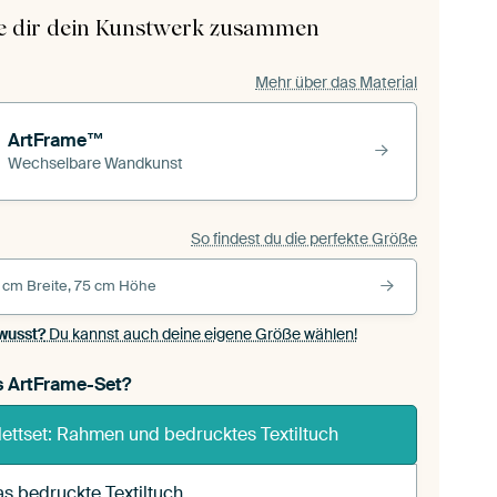
le dir dein Kunstwerk zusammen
Mehr über das Material
ArtFrame™
Wechselbare Wandkunst
So findest du die perfekte Größe
 cm Breite, 75 cm Höhe
wusst?
Du kannst auch deine eigene Größe wählen!
s ArtFrame-Set?
ettset: Rahmen und bedrucktes Textiltuch
s bedruckte Textiltuch