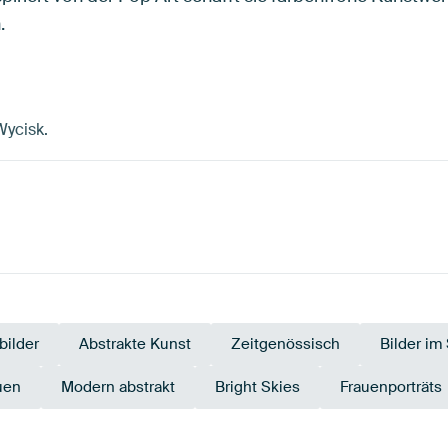
.
Wycisk.
ilder
Abstrakte Kunst
Zeitgenössisch
Bilder im
uen
Modern abstrakt
Bright Skies
Frauenporträts