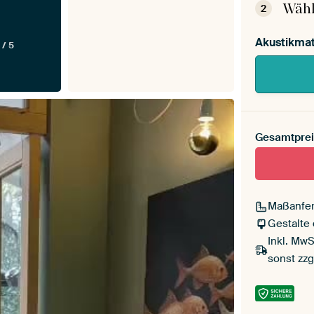
Wähl
2
Akustikmat
 / 5
Gesamtprei
Maßanfer
Gestalte
Inkl. MwS
sonst zzg