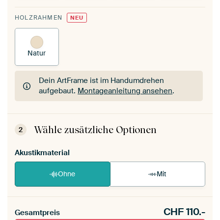
HOLZRAHMEN
NEU
Natur
Dein ArtFrame ist im Handumdrehen
aufgebaut.
Montageanleitung ansehen
.
Dein ArtFrame ist im Handumdrehen
aufgebaut.
Montageanleitung ansehen
.
Wähle zusätzliche Optionen
2
Akustikmaterial
Ohne
Mit
CHF
110.-
Gesamtpreis