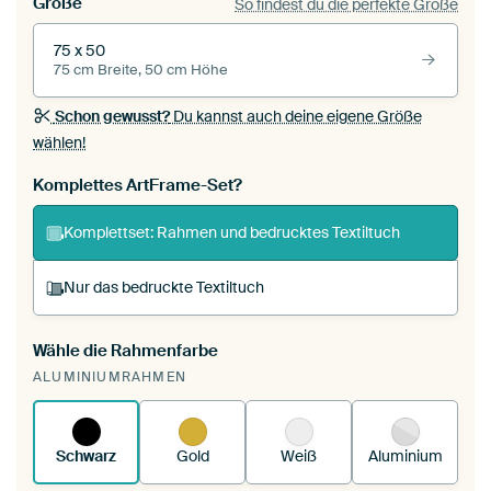
Größe
So findest du die perfekte Größe
75 x 50
75 cm Breite, 50 cm Höhe
Schon gewusst?
Du kannst auch deine eigene Größe
wählen!
Komplettes ArtFrame-Set?
Komplettset: Rahmen und bedrucktes Textiltuch
Nur das bedruckte Textiltuch
Wähle die Rahmenfarbe
Du spannst einen wechselbaren Textiltuch in
ALUMINIUMRAHMEN
deinen vorhandenen ArtFrame™.
So
funktioniert es.
Schwarz
Gold
Weiß
Aluminium