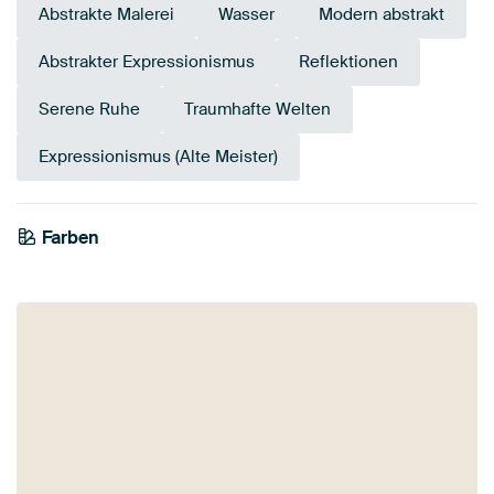
Abstrakte Malerei
Wasser
Modern abstrakt
Abstrakter Expressionismus
Reflektionen
Serene Ruhe
Traumhafte Welten
Expressionismus (Alte Meister)
Farben
Mauve
Grau
Blau
Teal
Türkis