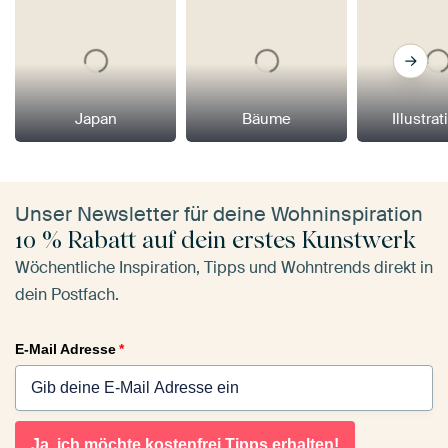
Japan
Bäume
Illustra
Unser Newsletter für deine Wohninspiration
10 % Rabatt auf dein erstes Kunstwerk
Wöchentliche Inspiration, Tipps und Wohntrends direkt in
dein Postfach.
E-Mail Adresse
*
Ja, ich möchte kostenfrei Tipps erhalten!