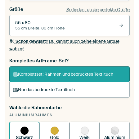
Größe
So findest du die perfekte Größe
55 x 80
55 cm Breite, 80 cm Höhe
Schon gewusst?
Du kannst auch deine eigene Größe
wählen!
Komplettes ArtFrame-Set?
Komplettset: Rahmen und bedrucktes Textiltuch
Nur das bedruckte Textiltuch
Wähle die Rahmenfarbe
Du spannst einen wechselbaren Textiltuch in
ALUMINIUMRAHMEN
deinen vorhandenen ArtFrame™.
So
funktioniert es.
Schwarz
Gold
Weiß
Aluminium