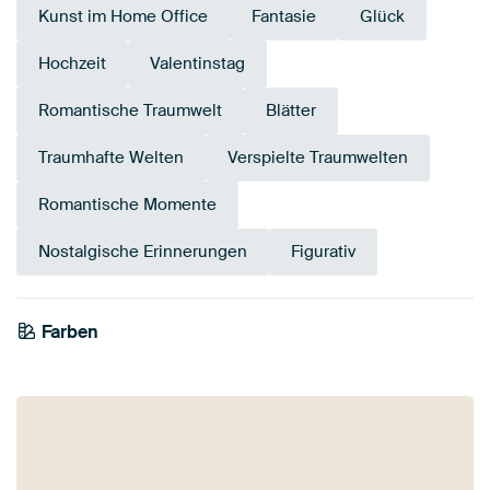
Kunst im Home Office
Fantasie
Glück
Hochzeit
Valentinstag
Romantische Traumwelt
Blätter
Traumhafte Welten
Verspielte Traumwelten
Romantische Momente
Nostalgische Erinnerungen
Figurativ
Farben
Terrakotta
Bronze
Beige
Taupe
Braun
Teal
Bordeaux
Gold
Gelb
Rot