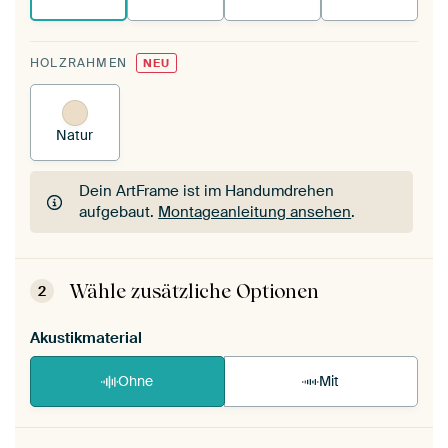
HOLZRAHMEN
NEU
Natur
Dein ArtFrame ist im Handumdrehen
aufgebaut.
Montageanleitung ansehen
.
Dein ArtFrame ist im Handumdrehen
aufgebaut.
Montageanleitung ansehen
.
Wähle zusätzliche Optionen
2
Akustikmaterial
Ohne
Mit