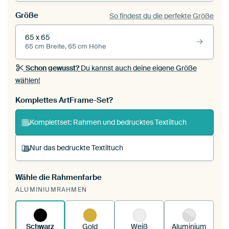
Größe
So findest du die perfekte Größe
65 x 65
65 cm Breite, 65 cm Höhe
Schon gewusst?
Du kannst auch deine eigene Größe
wählen!
Komplettes ArtFrame-Set?
Komplettset: Rahmen und bedrucktes Textiltuch
Nur das bedruckte Textiltuch
Wähle die Rahmenfarbe
Du spannst einen wechselbaren Textiltuch in
ALUMINIUMRAHMEN
deinen vorhandenen ArtFrame™.
So
funktioniert es.
Schwarz
Gold
Weiß
Aluminium