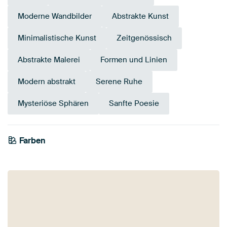
Moderne Wandbilder
Abstrakte Kunst
Minimalistische Kunst
Zeitgenössisch
Abstrakte Malerei
Formen und Linien
Modern abstrakt
Serene Ruhe
Mysteriöse Sphären
Sanfte Poesie
Farben
Braun
Rosa
Lila
Magenta
Mauve
Bordeaux
Violett
Flieder
Blau