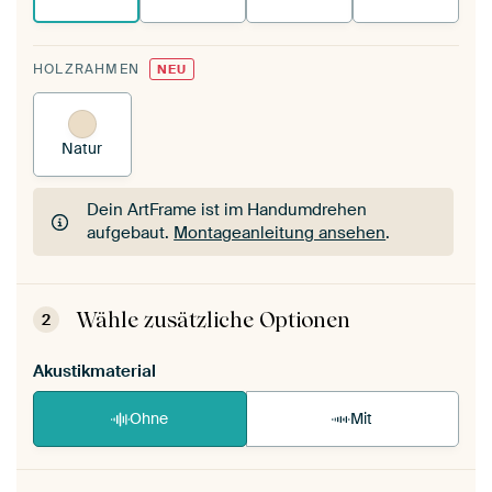
HOLZRAHMEN
NEU
Natur
Dein ArtFrame ist im Handumdrehen
aufgebaut.
Montageanleitung ansehen
.
Dein ArtFrame ist im Handumdrehen
aufgebaut.
Montageanleitung ansehen
.
Wähle zusätzliche Optionen
2
Akustikmaterial
Ohne
Mit