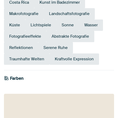
Costa Rica
Kunst im Badezimmer
Makrofotografie
Landschaftsfotografie
Küste
Lichtspiele
Sonne
Wasser
Fotografieeffekte
Abstrakte Fotografie
Reflektionen
Serene Ruhe
Traumhafte Welten
Kraftvolle Expression
Farben
Mauve
Braun
Taupe
Blau
Anthrazit
Beige
Bronze
Grau