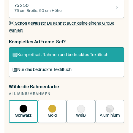
75 x 50
75 cm Breite, 50 cm Höhe
Schon gewusst?
Du kannst auch deine eigene Größe
wählen!
Komplettes ArtFrame-Set?
Komplettset: Rahmen und bedrucktes Textiltuch
Nur das bedruckte Textiltuch
Wähle die Rahmenfarbe
Du spannst einen wechselbaren Textiltuch in
ALUMINIUMRAHMEN
deinen vorhandenen ArtFrame™.
So funktioniert
es.
Schwarz
Gold
Weiß
Aluminium