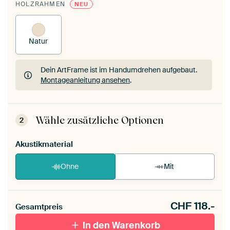
HOLZRAHMEN
NEU
Natur
Dein ArtFrame ist im Handumdrehen aufgebaut.
Montageanleitung ansehen
.
Dein ArtFrame ist im Handumdrehen aufgebaut.
Montageanleitung ansehen
.
Wähle zusätzliche Optionen
2
Akustikmaterial
Ohne
Mit
CHF
118.-
Gesamtpreis
In den Warenkorb