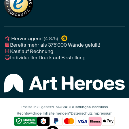
Unser Team
Leinwand
Tipps von unseren Botschaftern
Botschafter
Leinwand für draußen
Individuelle Einrichtungsberatung
Awards und Preise
Poster
Geschäftskunden
Gerahmtes Poster
Interior Designer Programm
Hervorragend
(4.8/5)
Art Heroes App
Bereits mehr als
375'000
Wände gefüllt!
Kauf auf Rechnung
Individueller Druck auf Bestellung
Preise inkl. gesetzl. MwSt
AGB
Haftungsausschluss
Rechtswidrige Inhalte melden?
Datenschutz
Impressum