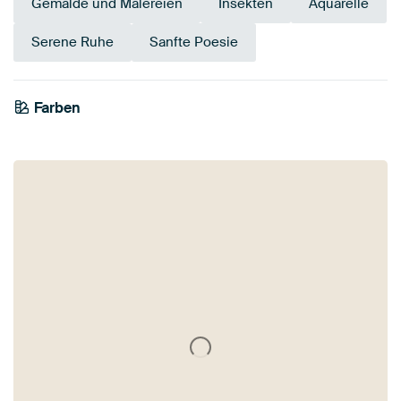
Gemälde und Malereien
Insekten
Aquarelle
Serene Ruhe
Sanfte Poesie
Farben
Mauve
Braun
Blau
Anthrazit
Rosa
Lila
Salbeigrün
Beige
Flieder
Taupe