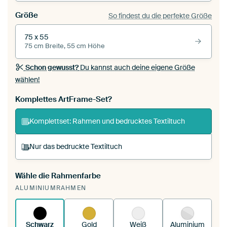
Größe
So findest du die perfekte Größe
75 x 55
75 cm Breite, 55 cm Höhe
Schon gewusst?
Du kannst auch deine eigene Größe
wählen!
Komplettes ArtFrame-Set?
Komplettset: Rahmen und bedrucktes Textiltuch
Nur das bedruckte Textiltuch
Wähle die Rahmenfarbe
Du spannst einen wechselbaren Textiltuch in
ALUMINIUMRAHMEN
deinen vorhandenen ArtFrame™.
So
funktioniert es.
Schwarz
Gold
Weiß
Aluminium