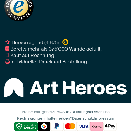
Tapete
Akustik-Tipps
Unser Team
Leinwand
Tipps von unseren Botschaftern
Botschafter
Leinwand für draußen
Individuelle Einrichtungsberatung
Awards und Preise
Poster
Geschäftskunden
Gerahmtes Poster
Interior Designer Programm
Hervorragend
(4.8/5)
Art Heroes App
Bereits mehr als
375'000
Wände gefüllt!
Kauf auf Rechnung
Individueller Druck auf Bestellung
Preise inkl. gesetzl. MwSt
AGB
Haftungsausschluss
Rechtswidrige Inhalte melden?
Datenschutz
Impressum