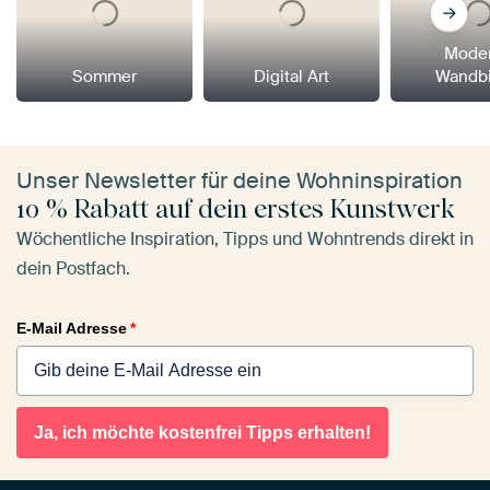
Mode
Sommer
Digital Art
Wandbi
Unser Newsletter für deine Wohninspiration
10 % Rabatt auf dein erstes Kunstwerk
Wöchentliche Inspiration, Tipps und Wohntrends direkt in
dein Postfach.
E-Mail Adresse
*
Ja, ich möchte kostenfrei Tipps erhalten!