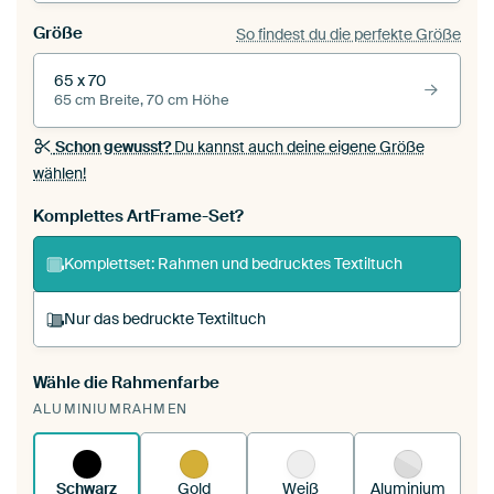
Größe
So findest du die perfekte Größe
65 x 70
65 cm Breite, 70 cm Höhe
Schon gewusst?
Du kannst auch deine eigene Größe
wählen!
Komplettes ArtFrame-Set?
Komplettset: Rahmen und bedrucktes Textiltuch
Nur das bedruckte Textiltuch
Wähle die Rahmenfarbe
Du spannst einen wechselbaren Textiltuch in
ALUMINIUMRAHMEN
deinen vorhandenen ArtFrame™.
So
funktioniert es.
Schwarz
Gold
Weiß
Aluminium