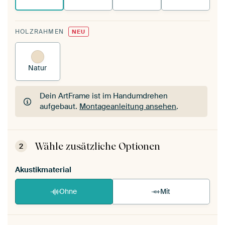
HOLZRAHMEN
NEU
Natur
Dein ArtFrame ist im Handumdrehen
aufgebaut.
Montageanleitung ansehen
.
Dein ArtFrame ist im Handumdrehen
aufgebaut.
Montageanleitung ansehen
.
Wähle zusätzliche Optionen
2
Akustikmaterial
Ohne
Mit