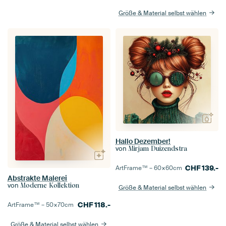
Größe & Material selbst wählen
Hallo Dezember!
von
Mirjam Duizendstra
CHF
139.-
ArtFrame™ –
60×60
cm
Abstrakte Malerei
von
Moderne Kollektion
Größe & Material selbst wählen
CHF
118.-
ArtFrame™ –
50×70
cm
Größe & Material selbst wählen