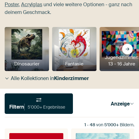
Poster
,
Acrylglas
und viele weitere Optionen - ganz nach
deinem Geschmack.
Jugendzimmer:
Dinosaurier
Fantasie
13 - 16 Jahre
Alle Kollektionen in
Kinderzimmer
Anzeige
Filtern
5'000+ Ergebnisse
1
-
48
von
5'000+
Bildern.