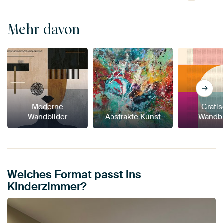
Mehr davon
Moderne
Grafi
Wandbilder
Abstrakte Kunst
Wandbi
Welches Format passt ins
Kinderzimmer?