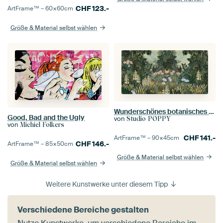
CHF
123.-
ArtFrame™ –
60×60
cm
Größe & Material selbst wählen
Wunderschönes botanisches Bild des Dschungels mit Farnen und Blumen
Good, Bad and the Ugly
von
Studio POPPY
von
Michiel Folkers
CHF
141.-
ArtFrame™ –
90×45
cm
CHF
146.-
ArtFrame™ –
85×50
cm
Größe & Material selbst wählen
Größe & Material selbst wählen
Weitere Kunstwerke unter diesem Tipp
Verschiedene Bereiche gestalten