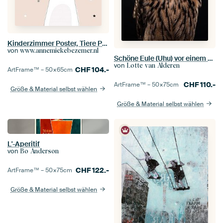
Kinderzimmer Poster, Tiere Poster, Text Poster,
von
www.annemiekebezemer.nl
Schöne Eule (Uhu) vor einem dunkelschwarzen Hintergrund
von
Lotte van Alderen
CHF
104.-
ArtFrame™ –
50×65
cm
CHF
110.-
ArtFrame™ –
50×75
cm
Größe & Material selbst wählen
Größe & Material selbst wählen
L'-Aperitif
von
Bo Anderson
CHF
122.-
ArtFrame™ –
50×75
cm
Größe & Material selbst wählen