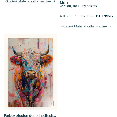
Größe & Material selbst wählen
Mina
von
Mirjam Duizendstra
CHF
139.-
ArtFrame™ –
60×60
cm
Größe & Material selbst wählen
Farbexplosion der schottischen Highlander-Kuh