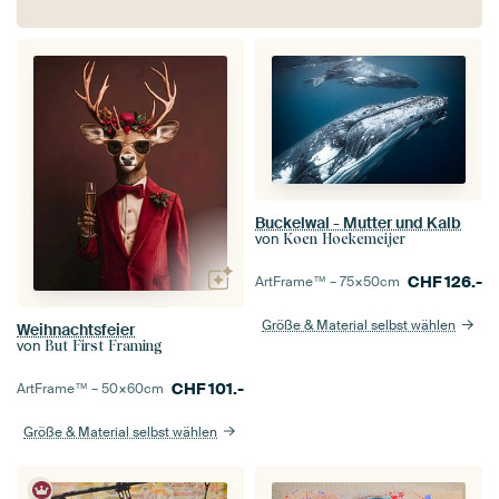
Buckelwal - Mutter und Kalb
von
Koen Hoekemeijer
CHF
126.-
ArtFrame™ –
75×50
cm
Größe & Material selbst wählen
Weihnachtsfeier
von
But First Framing
CHF
101.-
ArtFrame™ –
50×60
cm
Größe & Material selbst wählen