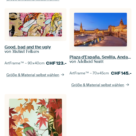
Good, bad and the ugly
von
Michiel Folkers
Plaza d'España, Sevilla, Andalusien, Spanien
von
Adelheid Smitt
CHF
123.-
ArtFrame™ –
90×40
cm
CHF
145.-
ArtFrame™ –
70×45
cm
Größe & Material selbst wählen
Größe & Material selbst wählen