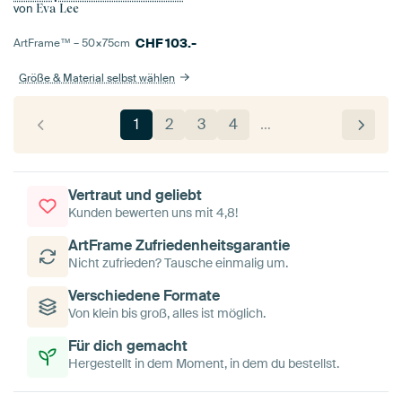
von
Eva Lee
CHF
103.-
ArtFrame™ –
50×75
cm
Größe & Material selbst wählen
1
2
3
4
…
Vertraut und geliebt
Kunden bewerten uns mit 4,8!
ArtFrame Zufriedenheitsgarantie
Nicht zufrieden? Tausche einmalig um.
Verschiedene Formate
Von klein bis groß, alles ist möglich.
Für dich gemacht
Hergestellt in dem Moment, in dem du bestellst.