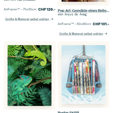
CHF
126.-
ArtFrame™ –
75×50
cm
Pop-Art-Gemälde eines Reiters mit Pferd
von
Joyce de Jong
Größe & Material selbst wählen
CHF
101.-
ArtFrame™ –
60×60
cm
Größe & Material selbst wählen
Bunter Skilift