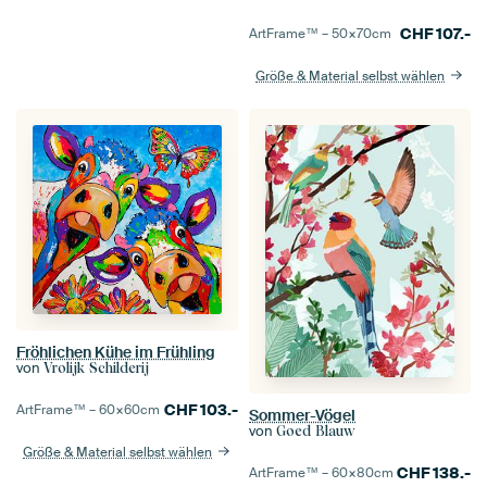
CHF
107.-
ArtFrame™ –
50×70
cm
Größe & Material selbst wählen
Fröhlichen Kühe im Frühling
von
Vrolijk Schilderij
CHF
103.-
ArtFrame™ –
60×60
cm
Sommer-Vögel
von
Goed Blauw
Größe & Material selbst wählen
CHF
138.-
ArtFrame™ –
60×80
cm