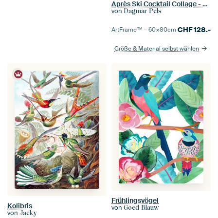
Après Ski Cocktail Collage - Winter Edition
von
Dagmar Pels
CHF
128.-
ArtFrame™ –
60×80
cm
Größe & Material selbst wählen
Frühlingsvögel
Kolibris
von
Goed Blauw
von
Jacky