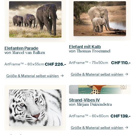
Elefant mit Kalb
Elefanten Parade
von
Thomas Froemmel
von
Marcel van Balken
CHF
110.-
ArtFrame™ –
75×50
cm
CHF
226.-
ArtFrame™ –
80×55
cm
Größe & Material selbst wählen
Größe & Material selbst wählen
Strand-Vibes IV
von
Mirjam Duizendstra
CHF
139.-
ArtFrame™ –
60×60
cm
Größe & Material selbst wählen