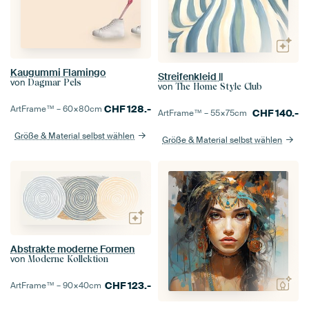
Kaugummi Flamingo
Streifenkleid ||
von
Dagmar Pels
von
The Home Style Club
CHF
128.-
ArtFrame™ –
60×80
cm
CHF
140.-
ArtFrame™ –
55×75
cm
Größe & Material selbst wählen
Größe & Material selbst wählen
Abstrakte moderne Formen
von
Moderne Kollektion
CHF
123.-
ArtFrame™ –
90×40
cm