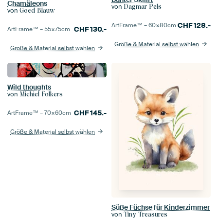
Chamäleons
von
Dagmar Pels
von
Goed Blauw
CHF
128.-
ArtFrame™ –
60×80
cm
CHF
130.-
ArtFrame™ –
55×75
cm
Größe & Material selbst wählen
Größe & Material selbst wählen
Wild thoughts
von
Michiel Folkers
CHF
145.-
ArtFrame™ –
70×60
cm
Größe & Material selbst wählen
Süße Füchse für Kinderzimmer
von
Tiny Treasures