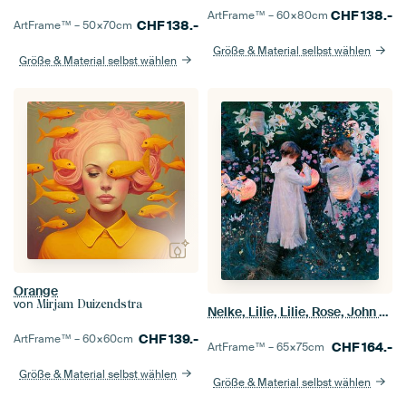
CHF
138.-
ArtFrame™ –
60×80
cm
CHF
138.-
ArtFrame™ –
50×70
cm
Größe & Material selbst wählen
Größe & Material selbst wählen
Orange
von
Mirjam Duizendstra
Nelke, Lilie, Lilie, Rose, John Singer Sargent
CHF
139.-
ArtFrame™ –
60×60
cm
CHF
164.-
ArtFrame™ –
65×75
cm
Größe & Material selbst wählen
Größe & Material selbst wählen