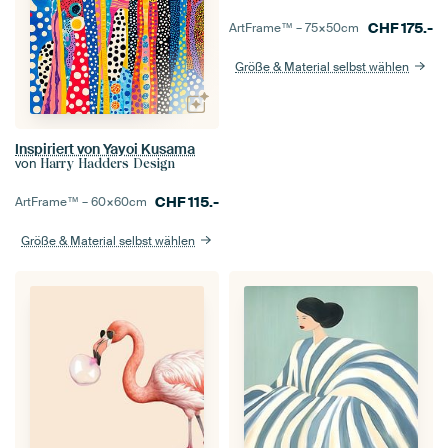
CHF
175.-
ArtFrame™ –
75×50
cm
Größe & Material selbst wählen
Inspiriert von Yayoi Kusama
von
Harry Hadders Design
CHF
115.-
ArtFrame™ –
60×60
cm
Größe & Material selbst wählen