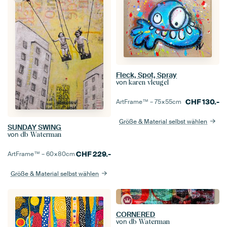
Fleck, Spot, Spray
von
karen vleugel
CHF
130.-
ArtFrame™ –
75×55
cm
Größe & Material selbst wählen
SUNDAY SWING
von
db Waterman
CHF
229.-
ArtFrame™ –
60×80
cm
Größe & Material selbst wählen
CORNERED
von
db Waterman