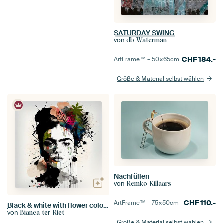
SATURDAY SWING
von
db Waterman
CHF
184.-
ArtFrame™ –
50×65
cm
Größe & Material selbst wählen
Nachfüllen
von
Remko Killaars
CHF
110.-
ArtFrame™ –
75×50
cm
Black & white with flower colour splash
von
Bianca ter Riet
Größe & Material selbst wählen