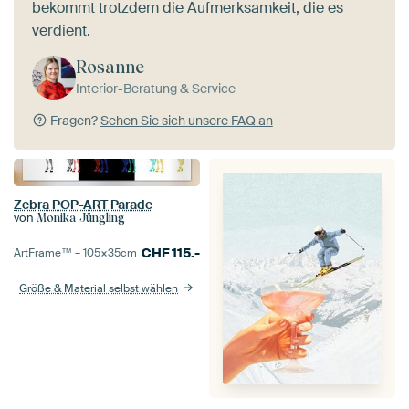
bekommt trotzdem die Aufmerksamkeit, die es
verdient.
Rosanne
Interior-Beratung & Service
Fragen?
Sehen Sie sich unsere FAQ an
Zebra POP-ART Parade
von
Monika Jüngling
CHF
115.-
ArtFrame™ –
105×35
cm
Größe & Material selbst wählen