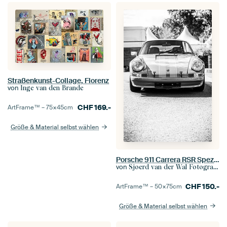
Straßenkunst-Collage, Florenz
von
Inge van den Brande
CHF
169.-
ArtFrame™ –
75×45
cm
Größe & Material selbst wählen
Porsche 911 Carrera RSR Spezifikation 1972 klassischer Rennwagen Frontansicht
von
Sjoerd van der Wal Fotografie
CHF
150.-
ArtFrame™ –
50×75
cm
Größe & Material selbst wählen