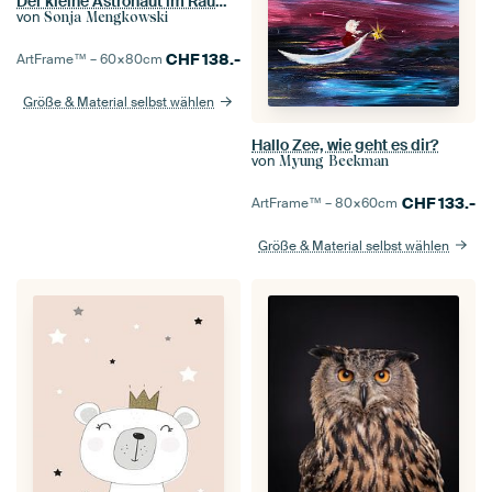
Der kleine Astronaut im Raumschiff auf Raumfahrt
von
Sonja Mengkowski
CHF
138.-
ArtFrame™ –
60×80
cm
Größe & Material selbst wählen
Hallo Zee, wie geht es dir?
von
Myung Beekman
CHF
133.-
ArtFrame™ –
80×60
cm
Größe & Material selbst wählen