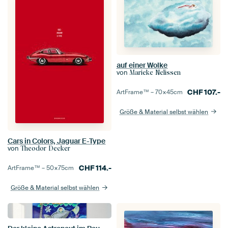
auf einer Wolke
von
Marieke Nelissen
CHF
107.-
ArtFrame™ –
70×45
cm
Größe & Material selbst wählen
Cars in Colors, Jaguar E-Type
von
Theodor Decker
CHF
114.-
ArtFrame™ –
50×75
cm
Größe & Material selbst wählen