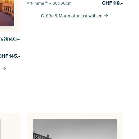
CHF
119.-
ArtFrame™ –
60×60
cm
Größe & Material selbst wählen
Plaza d'España, Sevilla, Andalusien, Spanien
CHF
145.-
n