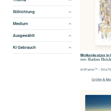
Stilrichtung
Medium
Ausgewählt
KI Gebrauch
von
Markus Bleic
ArtFrame™ –
50×7
Größe & Mat