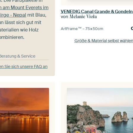
n. Die Farbpalette in
 am Mount Everets im
irge - Nepal
mit Blau,
von
Melanie Viola
 lässt sich gut mit
ArtFrame™ –
75×50
cm
terialien wie Holz
ombinieren.
Größe & Material selbst wähle
-Beratung & Service
n Sie sich unsere FAQ an