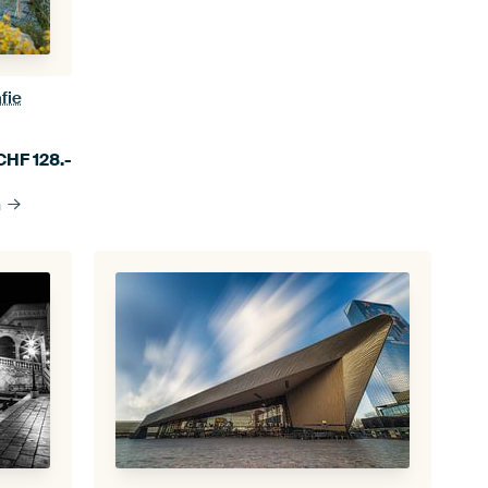
fie
CHF
128.-
n