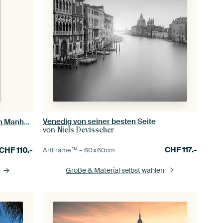
Venedig von seiner besten Seite
Im Fokus: NEW YORK CITY Midtown Manhattan Skyline mit Little Island
von
Niels Devisscher
CHF
117.-
CHF
110.-
ArtFrame™ –
60×60
cm
Größe & Material selbst wählen
n