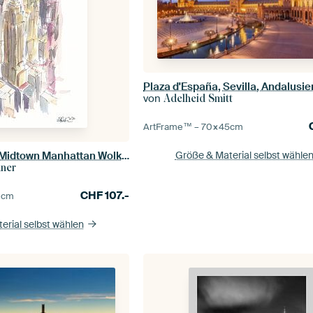
von
Adelheid Smitt
ArtFrame™ –
70×45
cm
Wolkenkratzer in Midtown Manhattan Wolkenkratzer-Szene New York City
Größe & Material selbst wähle
hner
CHF
107.-
0
cm
erial selbst wählen