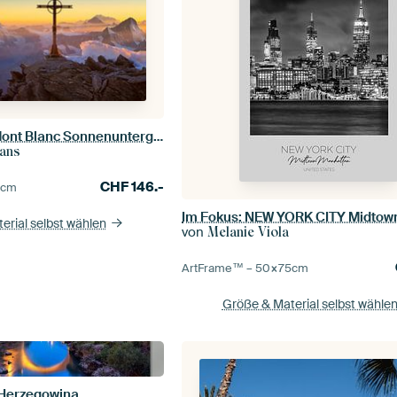
Matterhorn und Mont Blanc Sonnenuntergang
ans
CHF
146.-
0
cm
erial selbst wählen
von
Melanie Viola
ArtFrame™ –
50×75
cm
Größe & Material selbst wähle
-Herzegowina