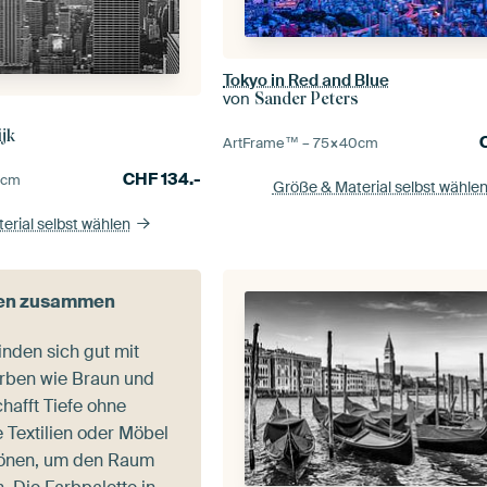
Tokyo in Red and Blue
von
Sander Peters
jk
ArtFrame™ –
75×40
cm
CHF
134.-
0
cm
Größe & Material selbst wähle
erial selbst wählen
ben zusammen
inden sich gut mit
rben wie Braun und
hafft Tiefe ohne
 Textilien oder Möbel
Tönen, um den Raum