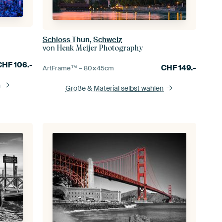
Schloss Thun, Schweiz
von
Henk Meijer Photography
CHF
106.-
CHF
149.-
ArtFrame™ –
80×45
cm
n
Größe & Material selbst wählen