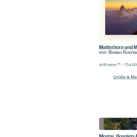
von
Menno Boerm
ArtFrame™ –
75×5
Größe & Mat
Mostar, Bosnien