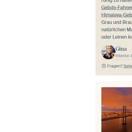
ruhig zu halte
Gebds-Fahnen
Himalaya-Geb
Grau und Braun
natürlichen Ma
oder Leinen k
Gina
Interior
Fragen?
Sehe