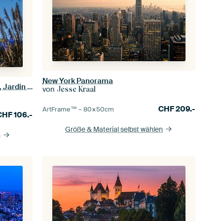
New York Panorama
Der Garten von Yves Saint Laurent, Jardin Majorelle, in Marrakesch, Marokko.
von
Jesse Kraal
CHF
209.-
ArtFrame™ –
80×50
cm
CHF
106.-
Größe & Material selbst wählen
n