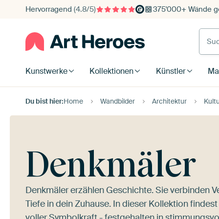
Hervorragend
(4.8/5)
375'000+ Wände ge
Such
Kunstwerke
Kollektionen
Künstler
Mat
Du bist hier:
Home
Wandbilder
Architektur
Kult
Denkmäler
Denkmäler erzählen Geschichte. Sie verbinden 
Tiefe in dein Zuhause. In dieser Kollektion find
voller Symbolkraft - festgehalten in stimmungsv