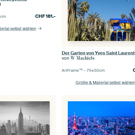
t
CHF
181.-
0
cm
erial selbst wählen
von
W Machiels
ArtFrame™ –
75×50
cm
Größe & Material selbst wähle