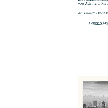
von
Adelheid Smit
ArtFrame™ –
85×5
Größe & Mat