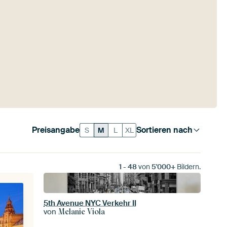
Preisangabe
Sortieren nach
S
M
L
XL
1
-
48
von
5'000+
Bildern.
5th Avenue NYC Verkehr II
von
Melanie Viola