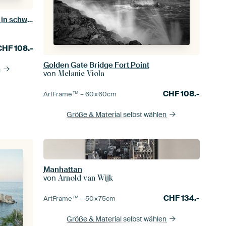
VENEDIG Canal Grande & Gondeln in schwarz-weiß
CHF
108.-
Golden Gate Bridge Fort Point
n
von
Melanie Viola
CHF
108.-
ArtFrame™ –
60×60
cm
Größe & Material selbst wählen
Manhattan
von
Arnold van Wijk
CHF
134.-
ArtFrame™ –
50×75
cm
Größe & Material selbst wählen