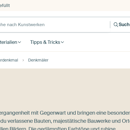
füllt
e nach Kunstwerken
Such
erialien
Tipps & Tricks
urdenkmal
Denkmäler
Vergangenheit mit Gegenwart und bringen eine besonde
est du verlassene Bauten, majestätische Bauwerke und Ort
ollen Bildern. Die gedämpften Farbtöne und ruhige