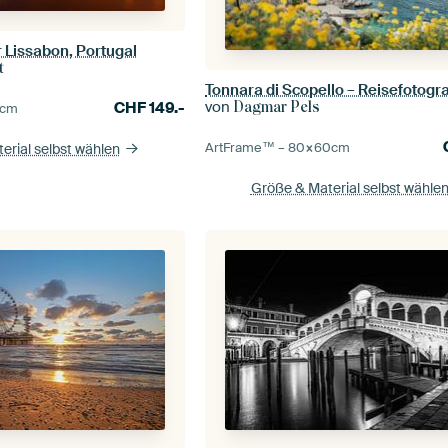
Lissabon, Portugal
t
Tonnara di Scopello – Reisefotogra
von
Dagmar Pels
CHF
149.-
cm
ArtFrame™ –
80×60
cm
erial selbst wählen
Größe & Material selbst wähle