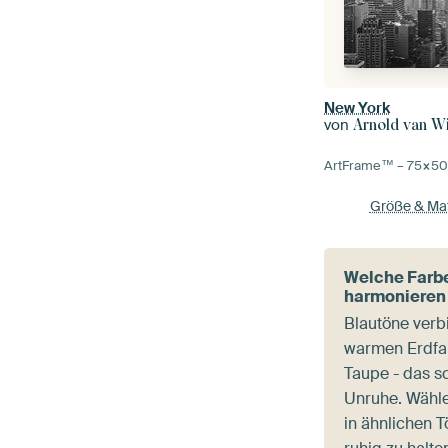
New York
von
Arnold van Wi
ArtFrame™ –
75×5
Größe & Mat
Welche Far
harmonieren
Blautöne verb
warmen Erdfa
Taupe - das sc
Unruhe. Wähle
in ähnlichen 