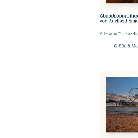
Abendsonne über 
von
Adelheid Smit
ArtFrame™ –
75×45
Größe & Mat