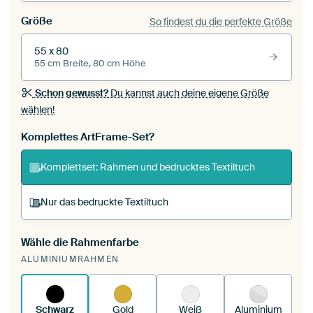
Größe
So findest du die perfekte Größe
55 x 80
55 cm Breite, 80 cm Höhe
Schon gewusst?
Du kannst auch deine eigene Größe
wählen!
Komplettes ArtFrame-Set?
Komplettset: Rahmen und bedrucktes Textiltuch
Nur das bedruckte Textiltuch
Wähle die Rahmenfarbe
Du spannst einen wechselbaren Textiltuch in
ALUMINIUMRAHMEN
deinen vorhandenen ArtFrame™.
So
funktioniert es.
Schwarz
Gold
Weiß
Aluminium