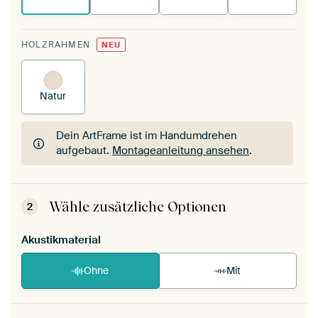
HOLZRAHMEN
NEU
Natur
Dein ArtFrame ist im Handumdrehen
aufgebaut.
Montageanleitung ansehen
.
Dein ArtFrame ist im Handumdrehen
aufgebaut.
Montageanleitung ansehen
.
Wähle zusätzliche Optionen
2
Akustikmaterial
Ohne
Mit