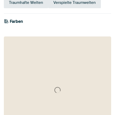
Traumhafte Welten
Verspielte Traumwelten
Farben
Beige
Grün
Gelb
Smaragdgrün
Salbeigrün
Anthrazit
Early Dew
Olivgrün
Taupe
Braun