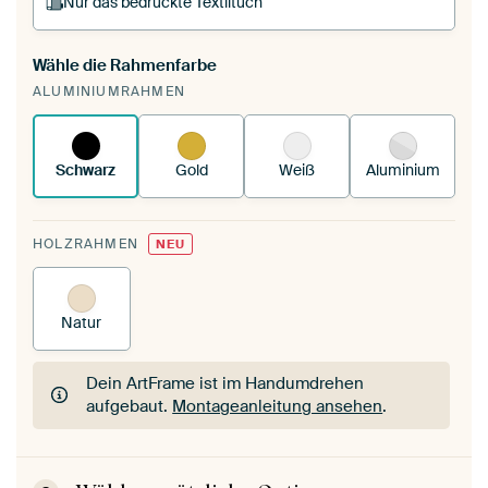
Nur das bedruckte Textiltuch
Wähle die Rahmenfarbe
Du spannst einen wechselbaren Textiltuch in
ALUMINIUMRAHMEN
deinen vorhandenen ArtFrame™.
So
funktioniert es.
Schwarz
Gold
Weiß
Aluminium
HOLZRAHMEN
NEU
Natur
Dein ArtFrame ist im Handumdrehen
aufgebaut.
Montageanleitung ansehen
.
Dein ArtFrame ist im Handumdrehen
aufgebaut.
Montageanleitung ansehen
.