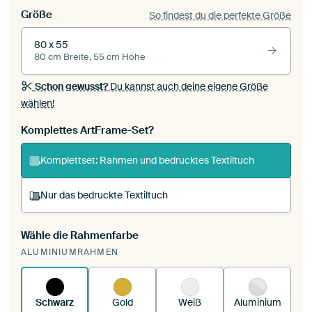
Größe
So findest du die perfekte Größe
80 x 55
80 cm Breite, 55 cm Höhe
Schon gewusst?
Du kannst auch deine eigene Größe
wählen!
Komplettes ArtFrame-Set?
Komplettset: Rahmen und bedrucktes Textiltuch
Nur das bedruckte Textiltuch
Wähle die Rahmenfarbe
Du spannst einen wechselbaren Textiltuch in
ALUMINIUMRAHMEN
deinen vorhandenen ArtFrame™.
So
funktioniert es.
Schwarz
Gold
Weiß
Aluminium