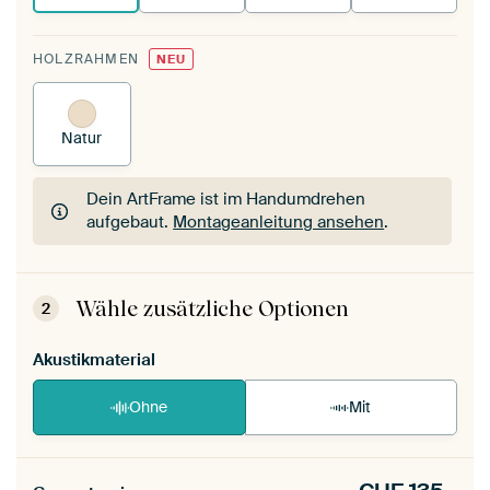
HOLZRAHMEN
NEU
Natur
Dein ArtFrame ist im Handumdrehen
aufgebaut.
Montageanleitung ansehen
.
Dein ArtFrame ist im Handumdrehen
aufgebaut.
Montageanleitung ansehen
.
Wähle zusätzliche Optionen
2
Akustikmaterial
Ohne
Mit