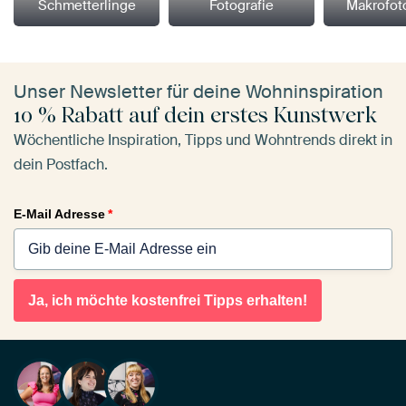
Schmetterlinge
Fotografie
Makrofot
Unser Newsletter für deine Wohninspiration
10 % Rabatt auf dein erstes Kunstwerk
Wöchentliche Inspiration, Tipps und Wohntrends direkt in
dein Postfach.
E-Mail Adresse
*
Ja, ich möchte kostenfrei Tipps erhalten!