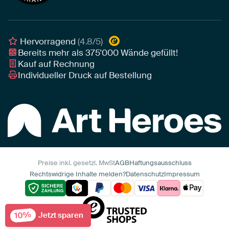
Individuelle Einrichtungsberatung
Awards und Preise
Poster
Geschäftskunden
Gerahmtes Poster
Interior Designer Programm
Hervorragend
(4.8/5)
Art Heroes App
Bereits mehr als
375'000
Wände gefüllt!
Kauf auf Rechnung
Individueller Druck auf Bestellung
Preise inkl. gesetzl. MwSt
AGB
Haftungsausschluss
Rechtswidrige Inhalte melden?
Datenschutz
Impressum
10%
Jetzt sparen