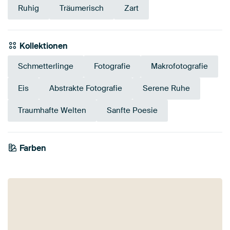
Ruhig
Träumerisch
Zart
Kollektionen
Schmetterlinge
Fotografie
Makrofotografie
Eis
Abstrakte Fotografie
Serene Ruhe
Traumhafte Welten
Sanfte Poesie
Farben
Salbeigrün
Beige
Grau
Anthrazit
Taupe
Blau
Mauve
Braun
Early Dew
Bronze