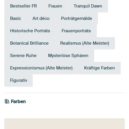
Bestseller FR
Frauen
Tranquil Dawn
Basic
Art déco
Porträtgemälde
Historische Porträts
Frauenporträts
Botanical Brilliance
Realismus (Alte Meister)
Serene Ruhe
Mysteriöse Sphären
Expressionismus (Alte Meister)
Kräftige Farben
Figurativ
Farben
Bordeaux
Anthrazit
Bronze
Mauve
Braun
Olivgrün
Grün
Early Dew
Taupe