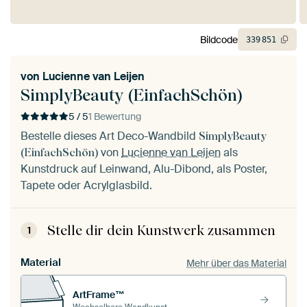
Bildcode
339
851
von
Lucienne van Leijen
SimplyBeauty (EinfachSchön)
5 / 5
1 Bewertung
Bestelle dieses Art Deco-Wandbild
SimplyBeauty
von
Lucienne van Leijen
als
(EinfachSchön)
Kunstdruck auf Leinwand, Alu-Dibond, als Poster,
Tapete oder Acrylglasbild.
Stelle dir dein Kunstwerk zusammen
1
Material
Mehr über das Material
ArtFrame™
Wechselbare Wandkunst