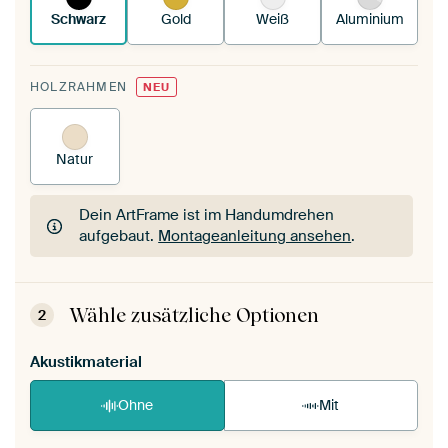
Schwarz
Gold
Weiß
Aluminium
HOLZRAHMEN
NEU
Natur
Dein ArtFrame ist im Handumdrehen
aufgebaut.
Montageanleitung ansehen
.
Dein ArtFrame ist im Handumdrehen
aufgebaut.
Montageanleitung ansehen
.
Wähle zusätzliche Optionen
2
Akustikmaterial
Ohne
Mit