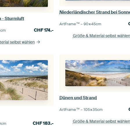
 - Sturmluft
ArtFrame™ –
90×45
cm
CHF
174.-
5
cm
Größe & Material selbst wähle
erial selbst wählen
Dünen und Strand
ArtFrame™ –
105×35
cm
Größe & Material selbst wähle
CHF
183.-
0
cm