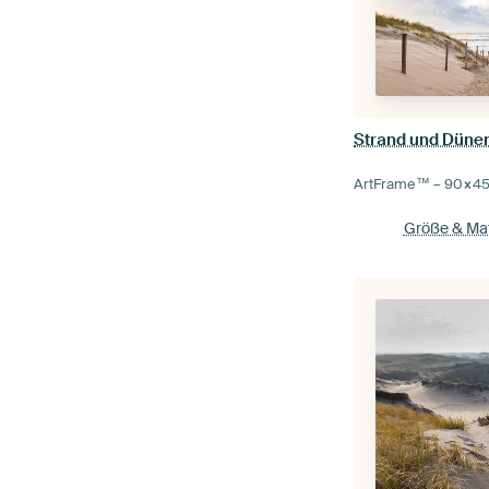
Strand und Düne
ArtFrame™ –
90×4
Größe & Mat