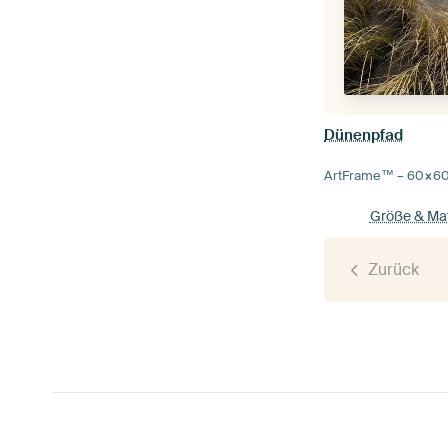
Dünenpfad
ArtFrame™ –
60×6
Größe & Mat
Zurück