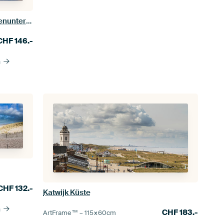
Niederländischer Strand bei Sonnenuntergang
CHF
146.-
n
CHF
132.-
Katwijk Küste
n
CHF
183.-
ArtFrame™ –
115×60
cm