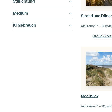
Stilrichtung
Medium
Strand und Dünen
KI Gebrauch
ArtFrame™ –
80×4
Größe & Mat
Meerblick
ArtFrame™ –
115×6