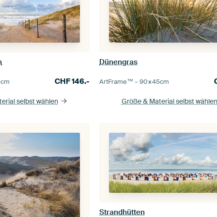
n
Dünengras
CHF
146.-
5
cm
ArtFrame™ –
90×45
cm
erial selbst wählen
Größe & Material selbst wähle
Strandhütten