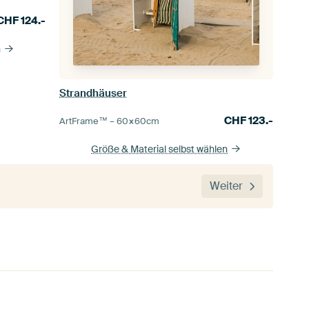
CHF
124.-
n
Strandhäuser
CHF
123.-
ArtFrame™ –
60×60
cm
Größe & Material selbst wählen
Weiter