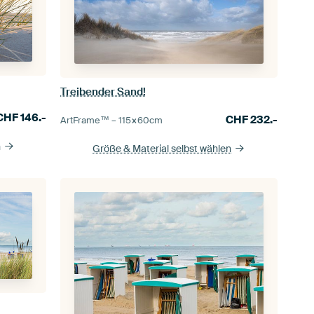
Treibender Sand!
CHF
146.-
CHF
232.-
ArtFrame™ –
115×60
cm
n
Größe & Material selbst wählen