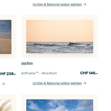
Größe & Material selbst wählen
surfen
CHF
146.-
ArtFrame™ –
90×45
cm
CHF
238.-
Größe & Material selbst wählen
n