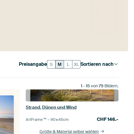
Preisangabe
Sortieren nach
S
M
L
XL
1
-
15
von
79
Bildern.
Strand, Dünen und Wind
CHF
146.-
ArtFrame™ –
90×45
cm
Größe & Material selbst wählen