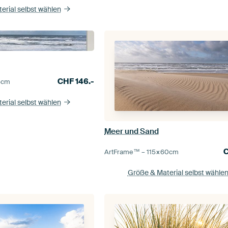
erial selbst wählen
CHF
146.-
5
cm
erial selbst wählen
Meer und Sand
ArtFrame™ –
115×60
cm
Größe & Material selbst wähle