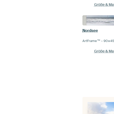
Größe & Mat
Nordsee
ArtFrame™ –
90×4
Größe & Mat