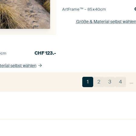
ArtFrame™ –
85×40
cm
Größe & Material selbst wähle
CHF
123.-
0
cm
erial selbst wählen
1
2
3
4
…