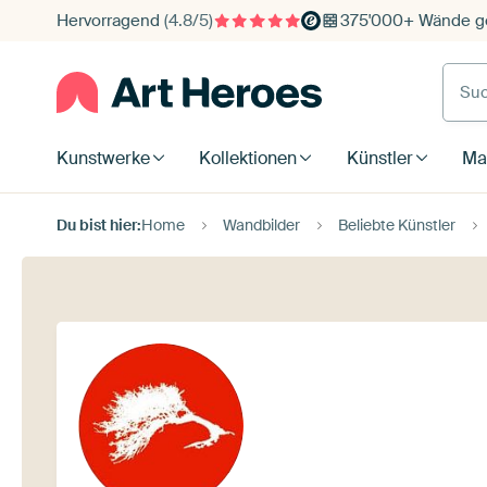
Hervorragend
(4.8/5)
375'000+ Wände ge
Such
Kunstwerke
Kollektionen
Künstler
Mat
Du bist hier:
Home
Wandbilder
Beliebte Künstler