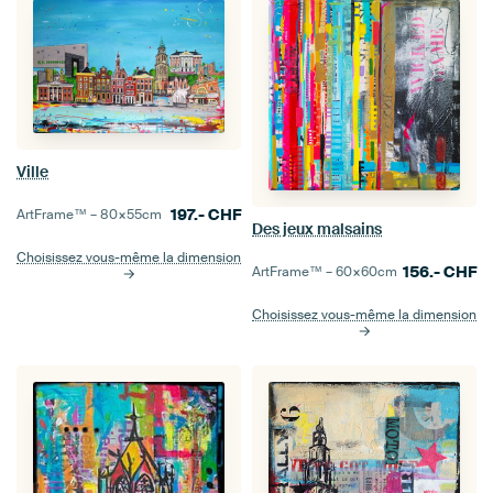
Ville
197.-
CHF
ArtFrame™ –
80×55
cm
Des jeux malsains
Choisissez vous-même la dimension
156.-
CHF
ArtFrame™ –
60×60
cm
Choisissez vous-même la dimension