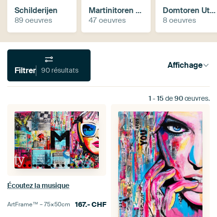
Schilderijen
Martinitoren Groningen
Domtoren Utrecht
89 oeuvres
47 oeuvres
8 oeuvres
Affichage
Filtrer
90 résultats
1
-
15
de
90
œuvres.
Écoutez la musique
167.-
CHF
ArtFrame™ –
75×50
cm