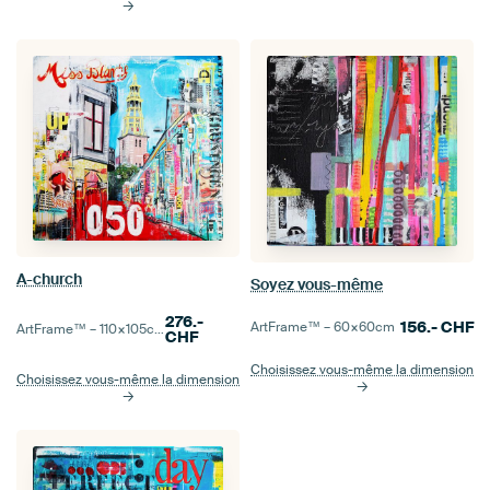
A-church
Soyez vous-même
276.-
156.-
CHF
ArtFrame™ –
60×60
cm
ArtFrame™ –
110×105
cm
CHF
Choisissez vous-même la dimension
Choisissez vous-même la dimension