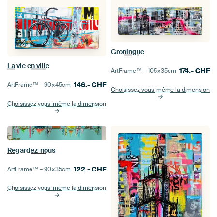
Groningue
La vie en ville
174.-
CHF
ArtFrame™ –
105×35
cm
146.-
CHF
ArtFrame™ –
90×45
cm
Choisissez vous-même la dimension
Choisissez vous-même la dimension
Regardez-nous
122.-
CHF
ArtFrame™ –
90×35
cm
Choisissez vous-même la dimension