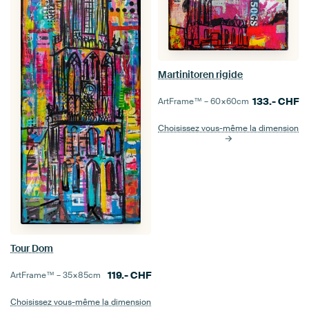
Martinitoren rigide
133.-
CHF
ArtFrame™ –
60×60
cm
Choisissez vous-même la dimension
Tour Dom
119.-
CHF
ArtFrame™ –
35×85
cm
Choisissez vous-même la dimension