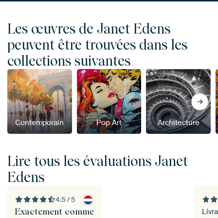
Les œuvres de Janet Edens
peuvent être trouvées dans les
collections suivantes
Contemporain
Pop Art
Architecture
Lire tous les évaluations Janet
Edens
4.5 / 5
Exactement comme
Livr