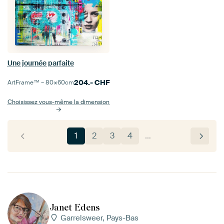
Une journée parfaite
204.-
CHF
ArtFrame™ –
80×60
cm
Choisissez vous-même la dimension
1
2
3
4
…
Janet Edens
Garrelsweer, Pays-Bas