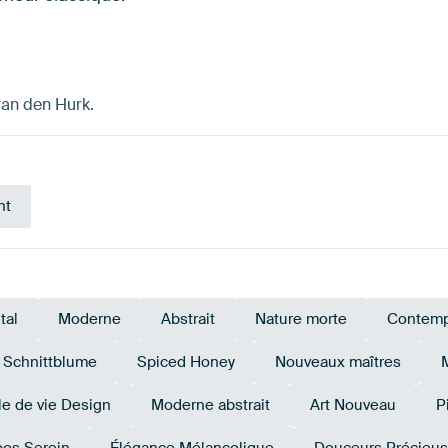
van den Hurk.
nt
tal
Moderne
Abstrait
Nature morte
Contemp
Schnittblume
Spiced Honey
Nouveaux maîtres
M
le de vie Design
Moderne abstrait
Art Nouveau
P