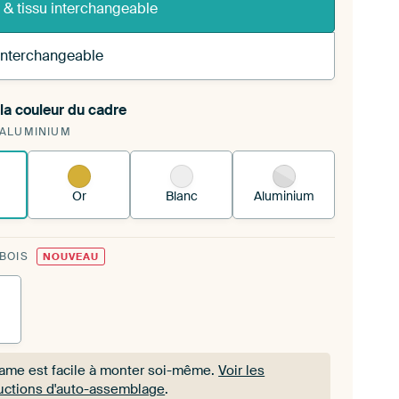
 & tissu interchangeable
 interchangeable
la couleur du cadre
 tendez une nouvelle impression dans votre cadre
 ALUMINIUM
 existant
Voici comment cela fonctionne.
Or
Blanc
Aluminium
 BOIS
NOUVEAU
rame est facile à monter soi-même.
Voir les
ructions d'auto-assemblage
.