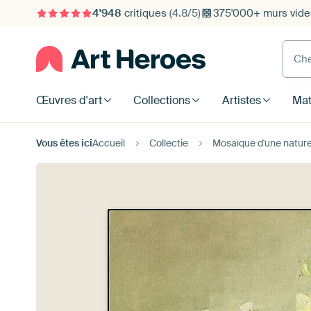
4'948
critiques
(4.8/5)
375'000+ murs vide
Cherc
Œuvres d'art
Collections
Artistes
Mat
Vous êtes ici
Accueil
Collectie
Mosaïque d'une nature