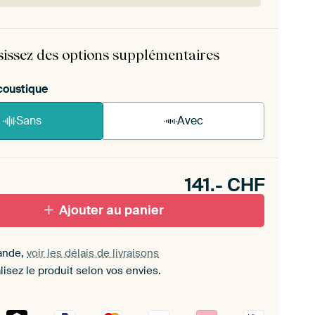
rame est facile à monter soi-même.
Voir les
ructions d'auto-assemblage
.
sissez des options supplémentaires
coustique
Sans
Avec
n akoestiek probleem? Voeg akoestisch materiaal
e ArtFrame set.
141.-
CHF
Ajouter au panier
ande,
voir les délais de livraisons
isez le produit selon vos envies.