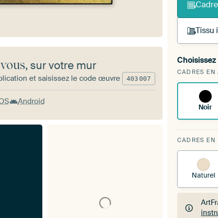
Cadre
Tissu
Choisissez 
 vous
, sur votre mur
Vous
CADRES EN
d'art
lication et saisissez le code œuvre
403
007
iOS
Android
Noir
CADRES EN
Naturel
ArtF
inst