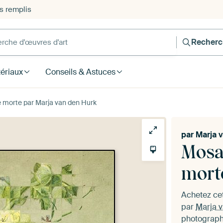
s remplis
he d'œuvres d'art
Recherc
ériaux
Conseils & Astuces
 morte par Marja van den Hurk
par
Marja 
Mosa
mort
Achetez cet
par
Marja 
photographi