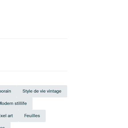
orain
Style de vie vintage
odern stillife
ixel art
Feuilles