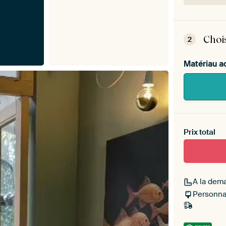
ArtF
inst
Choi
2
Matériau a
Heb je ee
toe aan j
Prix total
A la dem
Personnal